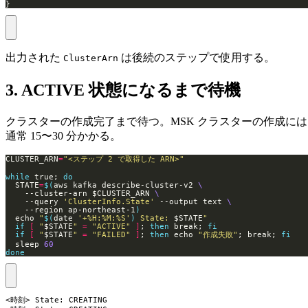
}
出力された
は後続のステップで使用する。
ClusterArn
3. ACTIVE 状態になるまで待機
クラスターの作成完了まで待つ。MSK クラスターの作成には
通常 15〜30 分かかる。
CLUSTER_ARN
=
"<ステップ 2 で取得した ARN>"
while
 true; 
do
  STATE
=
$(
aws kafka describe-cluster-v2 
    --cluster-arn $CLUSTER_ARN 
    --query 
'ClusterInfo.State'
 --output text 
    --region ap-northeast-1
)
  echo 
"
$(
date 
'+%H:%M:%S'
)
 State: 
$STATE
"
if
[
"
$STATE
"
=
"ACTIVE"
]
; 
then
 break; 
fi
if
[
"
$STATE
"
=
"FAILED"
]
; 
then
 echo 
"作成失敗"
; break; 
fi
  sleep 
60
done
<時刻> State: CREATING
