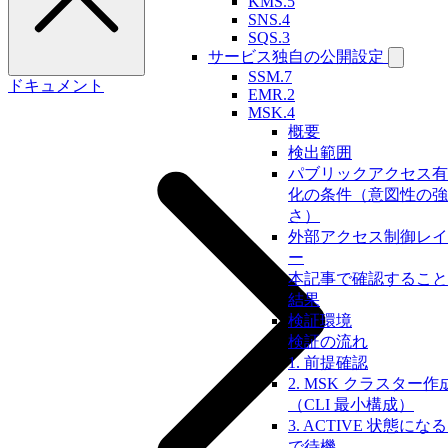
KMS.5
SNS.4
SQS.3
サービス独自の公開設定
SSM.7
ドキュメント
EMR.2
MSK.4
概要
検出範囲
パブリックアクセス有
化の条件（意図性の強
さ）
外部アクセス制御レイ
ー
本記事で確認すること
結果
検証環境
検証の流れ
1. 前提確認
2. MSK クラスター作
（CLI 最小構成）
3. ACTIVE 状態にな
で待機