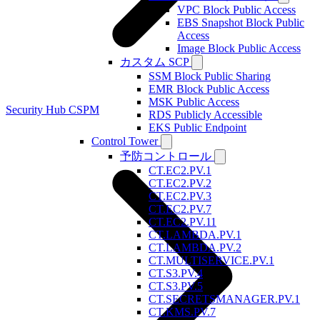
VPC Block Public Access
EBS Snapshot Block Public
Access
Image Block Public Access
カスタム SCP
SSM Block Public Sharing
EMR Block Public Access
MSK Public Access
Security Hub CSPM
RDS Publicly Accessible
EKS Public Endpoint
Control Tower
予防コントロール
CT.EC2.PV.1
CT.EC2.PV.2
CT.EC2.PV.3
CT.EC2.PV.7
CT.EC2.PV.11
CT.LAMBDA.PV.1
CT.LAMBDA.PV.2
CT.MULTISERVICE.PV.1
CT.S3.PV.4
CT.S3.PV.5
CT.SECRETSMANAGER.PV.1
CT.KMS.PV.7