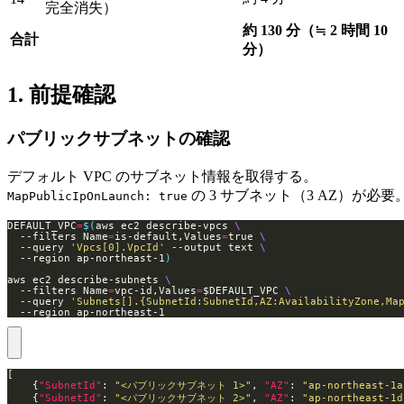
完全消失）
約 130 分（≒ 2 時間 10
合計
分）
1. 前提確認
パブリックサブネットの確認
デフォルト VPC のサブネット情報を取得する。
の 3 サブネット（3 AZ）が必要
MapPublicIpOnLaunch: true
DEFAULT_VPC
=
$(
aws ec2 describe-vpcs 
  --filters Name
=
is-default,Values
=
true 
  --query 
'Vpcs[0].VpcId'
 --output text 
  --region ap-northeast-1
)
aws ec2 describe-subnets 
  --filters Name
=
vpc-id,Values
=
$DEFAULT_VPC 
  --query 
'Subnets[].{SubnetId:SubnetId,AZ:AvailabilityZone,Ma
  --region ap-northeast-1
    {
"SubnetId"
: 
"<パブリックサブネット 1>"
, 
"AZ"
: 
"ap-northeast-1a
    {
"SubnetId"
: 
"<パブリックサブネット 2>"
, 
"AZ"
: 
"ap-northeast-1d