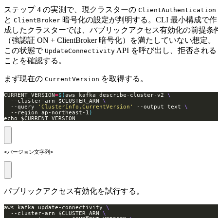
ステップ 4 の実測で、現クラスターの
ClientAuthentication
と
暗号化の設定が判明する。CLI 最小構成で作
ClientBroker
成したクラスターでは、パブリックアクセス有効化の前提条
（強認証 ON + ClientBroker 暗号化）を満たしていない想定。
この状態で
API を呼び出し、拒否される
UpdateConnectivity
ことを確認する。
まず現在の
を取得する。
CurrentVersion
CURRENT_VERSION
=
$(
aws kafka describe-cluster-v2 
  --cluster-arn $CLUSTER_ARN 
  --query 
'ClusterInfo.CurrentVersion'
 --output text 
  --region ap-northeast-1
)
echo $CURRENT_VERSION
<バージョン文字列>
パブリックアクセス有効化を試行する。
aws kafka update-connectivity 
  --cluster-arn $CLUSTER_ARN 