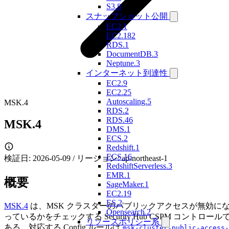
S3.8
スナップショット公開
EC2.1
EC2.182
RDS.1
DocumentDB.3
Neptune.3
インターネット到達性
EC2.9
EC2.25
Autoscaling.5
MSK.4
RDS.2
RDS.46
MSK.4
DMS.1
ECS.2
Redshift.1
ECS.16
検証日: 2026-05-09 / リージョン: ap-northeast-1
RedshiftServerless.3
EMR.1
概要
SageMaker.1
EC2.19
ES.2
MSK.4
は、MSK クラスターのパブリックアクセスが無効に
Opensearch.2
っているかをチェックする Security Hub CSPM コントロール
リソースポリシー系
ある。対応する Config ルールは
msk-cluster-public-access-