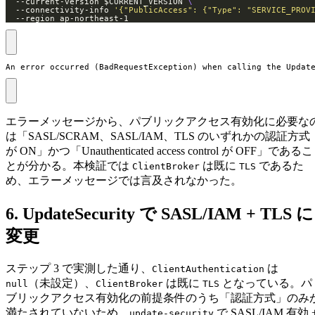
  --current-version $CURRENT_VERSION 
  --connectivity-info 
'{"PublicAccess": {"Type": "SERVICE_PROV
  --region ap-northeast-1
An error occurred (BadRequestException) when calling the Updat
エラーメッセージから、パブリックアクセス有効化に必要な
は「SASL/SCRAM、SASL/IAM、TLS のいずれかの認証方式
が ON」かつ「Unauthenticated access control が OFF」であるこ
とが分かる。本検証では
は既に
であるた
ClientBroker
TLS
め、エラーメッセージでは言及されなかった。
6. UpdateSecurity で SASL/IAM + TLS に
変更
ステップ 3 で実測した通り、
は
ClientAuthentication
（未設定）、
は既に
となっている。パ
null
ClientBroker
TLS
ブリックアクセス有効化の前提条件のうち「認証方式」のみ
満たされていないため、
で SASL/IAM 有効 
update-security