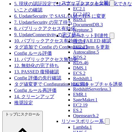
スナップショット公開
5. 現状の認証設定ではパブリックアクセス有効化できな
EC2.1
いことの確認
EC2.182
6. UpdateSecurity で SASL/IAM + TLS に変更
RDS.1
7. UpdateSecurity の完了待ち
DocumentDB.3
8. パブリックアクセス有効化
Neptune.3
9. UpdateConnectivity の完了待ち
インターネット到達性
10. パブリックアクセス有効後の FAILED 確認
EC2.9
EC2.25
タグ追加で Config の Configuration Item を更新
Autoscaling.5
Config ルール評価
RDS.2
11. パブリックアクセス無効化
RDS.46
12. 無効化の完了待ち
DMS.1
13. PASSED 復帰確認
ECS.2
Config 評価の先行確認
Redshift.1
ECS.16
タグ値変更で Configuration Item 再キャプチャを誘発
RedshiftServerless.3
Config ルール再評価
EMR.1
14. クリーンアップ
SageMaker.1
推奨設定
EC2.19
ES.2
トップにスクロール
Opensearch.2
リソースポリシー系
Lambda.1