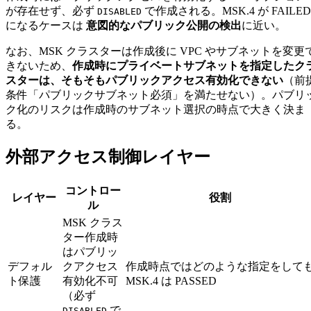
が存在せず、必ず
で作成される。MSK.4 が FAILED
DISABLED
になるケースは
意図的なパブリック公開の検出
に近い。
なお、MSK クラスターは作成後に VPC やサブネットを変更
きないため、
作成時にプライベートサブネットを指定したク
スターは、そもそもパブリックアクセス有効化できない
（前
条件「パブリックサブネット必須」を満たせない）。パブリ
ク化のリスクは作成時のサブネット選択の時点で大きく決ま
る。
外部アクセス制御レイヤー
コントロー
レイヤー
役割
ル
MSK クラス
ター作成時
はパブリッ
デフォル
クアクセス
作成時点ではどのような指定をして
ト保護
有効化不可
MSK.4 は PASSED
（必ず
で
DISABLED