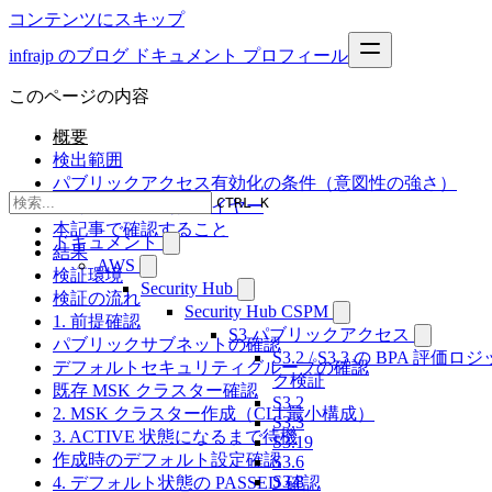
コンテンツにスキップ
infrajp のブログ
ドキュメント
プロフィール
このページの内容
概要
検出範囲
パブリックアクセス有効化の条件（意図性の強さ）
CTRL K
外部アクセス制御レイヤー
本記事で確認すること
ドキュメント
結果
AWS
検証環境
Security Hub
検証の流れ
Security Hub CSPM
1. 前提確認
S3 パブリックアクセス
パブリックサブネットの確認
S3.2 / S3.3 の BPA 評価ロジ
デフォルトセキュリティグループの確認
ク検証
既存 MSK クラスター確認
S3.2
2. MSK クラスター作成（CLI 最小構成）
S3.3
3. ACTIVE 状態になるまで待機
S3.19
作成時のデフォルト設定確認
S3.6
S3.8
4. デフォルト状態の PASSED 確認