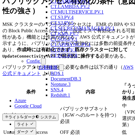
パブリックアクセス有効化の条件（意
CT.LAMBDA.PV.1
CT.LAMBDA.PV.2
性の強さ）
CT.MULTISERVICE.PV.1
CT.S3.PV.4
CT.S3.PV.5
MSK クラスターのパブリックアクセスは、EMR の BPA や S
CT.SECRETSMANAGER.PV.1
の Block Public Access のような「設定ミスで有効化される可
CT.KMS.PV.7
性がある」機能とは性質が異なる。AWS 公式ドキュメントが
CT.SQS.PV.1
示すように、パブリックアクセス有効化には多数の前提条件
CT.APPSYNC.PV.1
あり、
作成時には有効化できず、既存クラスターに対して
CT.STS.PV.1
CT.EC2.PV.8
API で明示的に操作する
必要がある。
UpdateConnectivity
Config
パブリックアクセス有効化に必要な条件は以下の通り（
AWS
自動修復
RDS.1
公式ドキュメント
より）：
DocumentDB.3
Neptune.3
「う
SNS.4
条件
内容
かり
Redshift.1
発生
Azure
中
Google Cloud
パブリックサブネット
（VP
サブネット
（IGW へのルートを持つ）
ライト
ダーク
システム
選択
必須
ライト
第）
ダーク
Unauthenticated access
OFF 必須
低