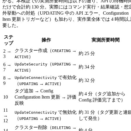
かる。本検証での実測所要時間は以下の通り、API の待機時
だけで合計約 130 分。実際にはコマンド実行・結果確認・想
外挙動への対処（UPDATING 中の API エラー、Configuration
Item 更新トリガーなど）も加わり、実作業全体では 4 時間以
要した。
ステ
操作
実測所要時間
ップ
クラスター作成（
→
2 →
CREATING
約 25 分
3
）
ACTIVE
（
→
6 →
UpdateSecurity
UPDATING
約 34 分
7
）
ACTIVE
で有効化
8 →
UpdateConnectivity
約 32 分
9
（
→
）
UPDATING
ACTIVE
タグ追加 → Config
約 4 分（タグ追加から
10
Configuration Item 更新 → 評価
Config 評価完了まで）
反映
11
で無効化
約 31 分（タグ更新と連
UpdateConnectivity
→
（
→
）
して発生）
UPDATING
ACTIVE
12
クラスター削除（
→
DELETING
約 4 分
14