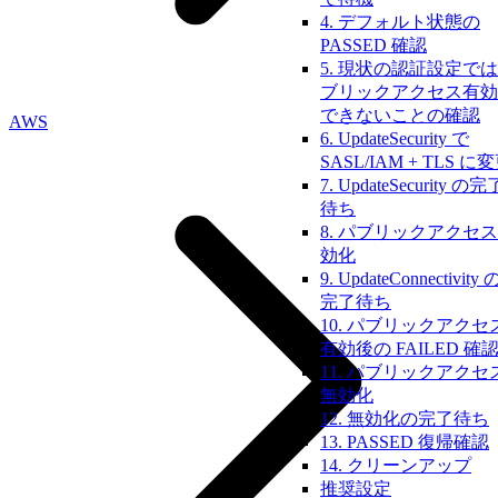
4. デフォルト状態の
PASSED 確認
5. 現状の認証設定で
ブリックアクセス有効
できないことの確認
AWS
6. UpdateSecurity で
SASL/IAM + TLS に
7. UpdateSecurity の完
待ち
8. パブリックアクセ
効化
9. UpdateConnectivity 
完了待ち
10. パブリックアクセ
有効後の FAILED 確
11. パブリックアクセ
無効化
12. 無効化の完了待ち
13. PASSED 復帰確認
14. クリーンアップ
推奨設定