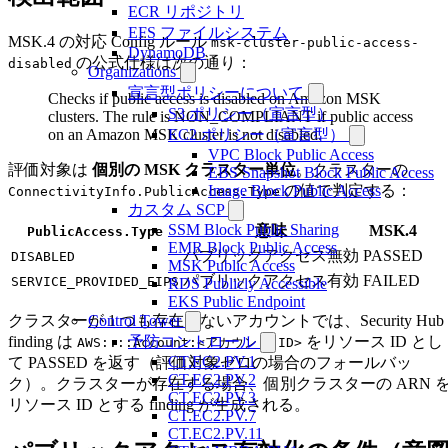
ECR リポジトリ
EFS ファイルシステム
MSK.4 の対応 Config ルール
msk-cluster-public-access-
DynamoDB
の公式仕様は次の通り：
disabled
Organizations
宣言型ポリシーについて
Checks if public access is disabled on Amazon MSK
S3 ポリシー（宣言型）
clusters. The rule is NON_COMPLIANT if public access
on an Amazon MSK cluster is not disabled.
EC2 ポリシー（宣言型）
VPC Block Public Access
評価対象は
個別の MSK クラスター単位
。クラスターの
EBS Snapshot Block Public Access
の値で判定する：
Image Block Public Access
ConnectivityInfo.PublicAccess.Type
カスタム SCP
SSM Block Public Sharing
意味
MSK.4
PublicAccess.Type
EMR Block Public Access
パブリックアクセス無効
PASSED
DISABLED
MSK Public Access
パブリックアクセス有効
FAILED
SERVICE_PROVIDED_EIPS
RDS Publicly Accessible
EKS Public Endpoint
クラスターが 1 つも存在しないアカウントでは、Security Hub
Control Tower
finding は
をリソース ID とし
予防コントロール
AWS::::Account:<アカウント ID>
CT.EC2.PV.1
て PASSED を返す（評価対象ゼロの場合のフォールバッ
CT.EC2.PV.2
ク）。クラスターが存在する場合、個別クラスターの ARN 
CT.EC2.PV.3
リソース ID とする finding が生成される。
CT.EC2.PV.7
CT.EC2.PV.11