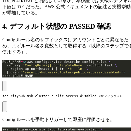
と明記しているが、本検証では実機のデフォ
TLS_PLAINTEXT
ト値は
だった。AWS 公式ドキュメントの記述と実機挙動
TLS
が乖離している。
4. デフォルト状態の PASSED 確認
Config ルール名のサフィックスはアカウントごとに異なるた
め、まずルール名を変数として取得する（以降のステップで
使用する）。
RULE_NAME
=
$(
aws configservice describe-config-rules 
  --query 
'ConfigRules[].ConfigRuleName'
 --output text 
  --region ap-northeast-1 | tr 
'\t'
'\n'
  | grep 
'^securityhub-msk-cluster-public-access-disabled-'
)
echo $RULE_NAME
securityhub-msk-cluster-public-access-disabled-<サフィックス>
Config ルールを手動トリガーして即座に評価させる。
aws configservice start-config-rules-evaluation 