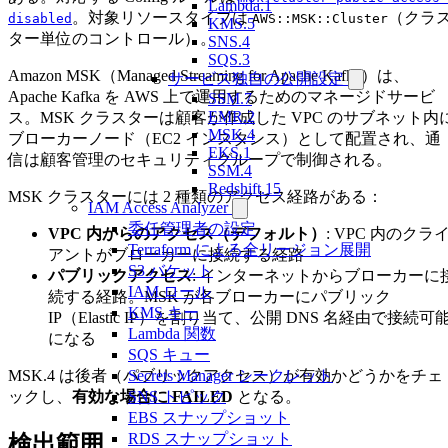
Lambda.1
。対象リソースタイプは
（クラ
disabled
AWS::MSK::Cluster
KMS.5
ター単位のコントロール）。
SNS.4
SQS.3
Amazon MSK（Managed Streaming for Apache Kafka）は、
サービス独自の公開設定
Apache Kafka を AWS 上で運用するためのマネージドサービ
SSM.7
EMR.2
ス。MSK クラスターは顧客が作成した VPC のサブネット内
MSK.4
ブローカーノード（EC2 インスタンス）として配置され、通
EKS.1
信は顧客管理のセキュリティグループで制御される。
SSM.4
Redshift.15
MSK クラスターには 2 種類のアクセス経路がある：
IAM Access Analyzer
委任管理者の設定
VPC 内からのアクセス（デフォルト）
: VPC 内のクラ
Terraform による全リージョン展開
アントがブローカーに接続する経路
S3 バケット
パブリックアクセス
: インターネットからブローカーに
IAM ロール
続する経路。MSK が各ブローカーにパブリック
KMS キー
IP（Elastic IP）を割り当て、公開 DNS 名経由で接続可
Lambda 関数
になる
SQS キュー
MSK.4 は後者（パブリックアクセス）が有効かどうかをチェ
Secrets Manager シークレット
ックし、
有効な場合に FAILED
となる。
SNS トピック
EBS スナップショット
RDS スナップショット
検出範囲