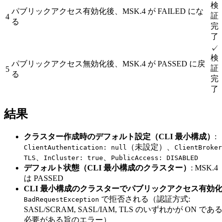
検
パブリックアクセス有効化後、MSK.4 が FAILED にな
証
4
る
完
了
✓
検
パブリックアクセス無効化後、MSK.4 が PASSED に戻
証
5
る
完
了
結果
クラスター作成時のデフォルト設定（CLI 最小構成）
:
（未設定）、
ClientAuthentication: null
ClientBroker
、
、
TLS
InCluster: true
PublicAccess: DISABLED
デフォルト状態（CLI 最小構成のクラスター）
: MSK.4
は PASSED
CLI 最小構成のクラスターでパブリックアクセス有効
で拒否される（認証方式:
BadRequestException
SASL/SCRAM, SASL/IAM, TLS のいずれかが ON であ
必要がある旨のエラー）