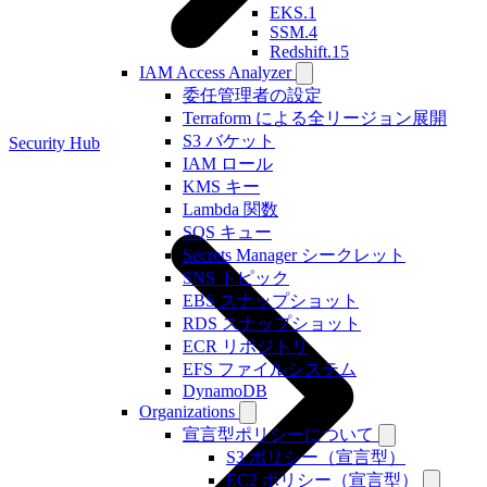
EKS.1
SSM.4
Redshift.15
IAM Access Analyzer
委任管理者の設定
Terraform による全リージョン展開
S3 バケット
Security Hub
IAM ロール
KMS キー
Lambda 関数
SQS キュー
Secrets Manager シークレット
SNS トピック
EBS スナップショット
RDS スナップショット
ECR リポジトリ
EFS ファイルシステム
DynamoDB
Organizations
宣言型ポリシーについて
S3 ポリシー（宣言型）
EC2 ポリシー（宣言型）