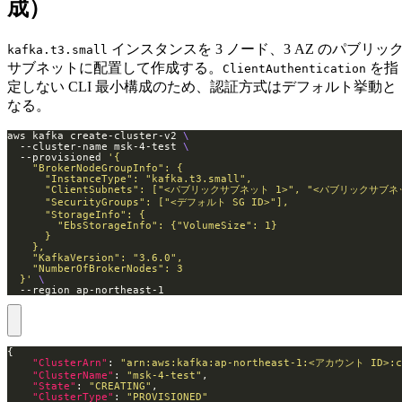
成）
インスタンスを 3 ノード、3 AZ のパブリッ
kafka.t3.small
サブネットに配置して作成する。
を指
ClientAuthentication
定しない CLI 最小構成のため、認証方式はデフォルト挙動と
なる。
aws kafka create-cluster-v2 
  --cluster-name msk-4-test 
  --provisioned 
  }'
  --region ap-northeast-1
"ClusterArn"
: 
"arn:aws:kafka:ap-northeast-1:<アカウント ID>:cl
"ClusterName"
: 
"msk-4-test"
"State"
: 
"CREATING"
"ClusterType"
: 
"PROVISIONED"