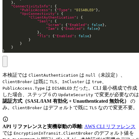
"ConnectivityInfo"
"PublicAccess"
: {
"Type"
: 
"DISABLED"
"VpcConnectivity"
"ClientAuthentication"
"Sasl"
"Scram"
: {
"Enabled"
: 
false
"Iam"
: {
"Enabled"
: 
false
"Tls"
: {
"Enabled"
: 
false
}
本検証では
は
（未設定）、
ClientAuthentication
null
は既に
、
は
、
ClientBroker
TLS
InCluster
true
は
だった。CLI 最小構成で作成
PublicAccess.Type
DISABLED
した場合、ステップ 6 の
で変更が必要なのは
UpdateSecurity
認証方式（SASL/IAM 有効化 + Unauthenticated 無効化）
の
み。
はデフォルトで既に
なので変更不要。
ClientBroker
TLS
API リファレンスと実機挙動の乖離
:
AWS CLI リファレンス
では
のデフォルト値を
EncryptionInTransit.ClientBroker