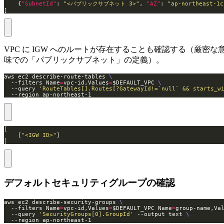
    {
"SubnetId"
: 
"<パブリックサブネット 3>"
, 
"AZ"
: 
"ap-northeast-1c
]
VPC に IGW へのルートが存在することも確認する（厳密な
味での「パブリックサブネット」の定義）。
aws ec2 describe-route-tables 
  --filters Name
=
vpc-id,Values
=
$DEFAULT_VPC 
  --query 
'RouteTables[].Routes[?GatewayId!=`null` && starts_w
  --region ap-northeast-1
    [
"<IGW ID>"
]
デフォルトセキュリティグループの確認
aws ec2 describe-security-groups 
  --filters Name
=
vpc-id,Values
=
$DEFAULT_VPC Name
=
group-name,Va
  --query 
'SecurityGroups[0].GroupId'
 --output text 
  --region ap-northeast-1