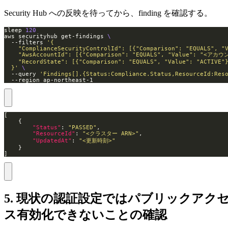
Security Hub への反映を待ってから、finding を確認する。
sleep 
120
aws securityhub get-findings 
  --filters 
  }'
  --query 
'Findings[].{Status:Compliance.Status,ResourceId:Res
  --region ap-northeast-1
"Status"
: 
"PASSED"
"ResourceId"
: 
"<クラスター ARN>"
"UpdatedAt"
: 
"<更新時刻>"
]
5. 現状の認証設定ではパブリックアク
ス有効化できないことの確認