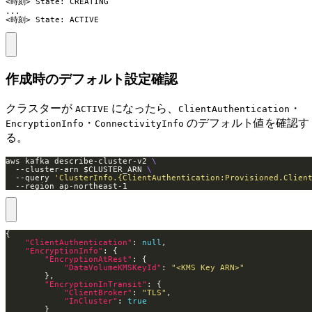
<時刻> State: CREATING

...

<時刻> State: ACTIVE
作成時のデフォルト設定確認
クラスターが
になったら、
・
ACTIVE
ClientAuthentication
・
のデフォルト値を確認す
EncryptionInfo
ConnectivityInfo
る。
aws kafka describe-cluster-v2 
  --cluster-arn $CLUSTER_ARN 
  --query 
'ClusterInfo.{ClientAuthentication:Provisioned.Clien
  --region ap-northeast-1
"ClientAuthentication"
: 
null
"EncryptionInfo"
"EncryptionAtRest"
"DataVolumeKMSKeyId"
: 
"<KMS Key ARN>"
"EncryptionInTransit"
"ClientBroker"
: 
"TLS"
"InCluster"
: 
true