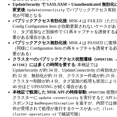
UpdateSecurity で SASL/IAM + Unauthenticated 無効化
変更後
:
でパブリックアクセス有効
UpdateConnectivity
化が可能となる
パブリックアクセス有効化後
: MSK.4 は FAILED（ただ
Config Configuration Item が自動更新されないケースがあ
り、タグ追加など別操作で CI 再キャプチャを誘発する
要がある場合がある）
パブリックアクセス無効化後
: MSK.4 は PASSED に復帰
（同様に Configuration Item の再キャプチャを誘発する必
要がある）
クラスターのパブリックアクセス状態遷移（
UPDATING
）には多くの時間を要する
: 本検証では
ACTIVE
UpdateSecurity が約 34 分、UpdateConnectivity の有効化
約 32 分、無効化が約 31 分、クラスター作成が約 25 分
クラスター削除が約 4 分。タグ追加の処理も状況により
46 分ほど UPDATING が続く場合がある
本検証で観測した MSK API の特殊挙動
:
状態
UPDATING
クラスターに
を実行すると API 
update-connectivity
スポンスは
を返すが、内部では操
BadRequestException
作が受理されて処理が進行するケースがあった（
list-
で確認可能）
cluster-operations-v2