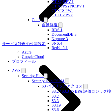
CT.SQS.PV.1
CT.APPSYNC.PV.1
CT.STS.PV.1
CT.EC2.PV.8
Config
自動修復
RDS.1
DocumentDB.3
Neptune.3
SNS.4
サービス独自の公開設定
Redshift.1
Azure
Google Cloud
プロフィール
AWS
Security Hub
Security Hub CSPM
S3 パブリックアクセス
S3.2 / S3.3 の BPA 評価ロジック
S3.2
S3.3
S3.19
S3.6