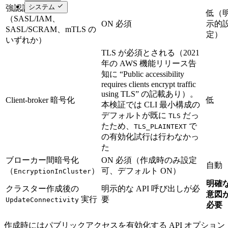
システム
強認証方式
低（
（SASL/IAM、
ON 必須
示的
SASL/SCRAM、mTLS の
定）
いずれか）
TLS が必須とされる（2021
年の AWS 機能リリース告
知に “Public accessibility
requires clients encrypt traffic
using TLS” の記載あり）。
Client-broker 暗号化
低
本検証では CLI 最小構成の
デフォルトが既に
だっ
TLS
たため、
で
TLS_PLAINTEXT
の有効化試行は行わなかっ
た
ブローカー間暗号化
ON 必須（作成時のみ設定
自動
（
）
可、デフォルト ON）
EncryptionInCluster
明確
クラスター作成後の
明示的な API 呼び出しが必
意図
実行
要
UpdateConnectivity
必要
作成時にはパブリックアクセスを有効化する API オプション