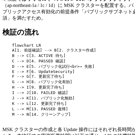
（ap-northeast-1a / 1c / 1d）に MSK クラスターを配置する。パ
ブリックアクセス有効化の前提条件「パブリックサブネット
須」を満たすため。
検証の流れ
    flowchart LR

    A[1. 前提確認] --> B[2. クラスター作成]

    B --> C[3. ACTIVE 待ち]

    C --> D[4. PASSED 確認]

    D --> E[5. パブリック化試行<br>→ 失敗]

    E --> F[6. UpdateSecurity]

    F --> G[7. 更新完了待ち]

    G --> H[8. パブリック化有効]

    H --> I[9. 更新完了待ち]

    I --> J[10. FAILED 確認]

    J --> K[11. パブリック化無効]

    K --> L[12. 更新完了待ち]

    L --> M[13. PASSED 復帰]

    M --> N[14. クリーンアップ]

MSK クラスターの作成と各 Update 操作にはそれぞれ長時間