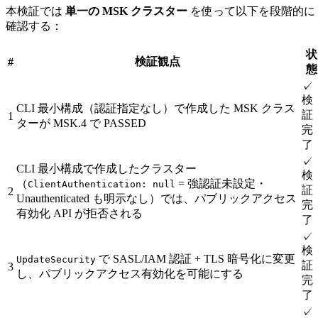
本検証では
単一の MSK クラスター
を使って以下を段階的に
確認する：
状
検証観点
#
態
✓
検
CLI 最小構成（認証指定なし）で作成した MSK クラス
証
1
ターが MSK.4 で PASSED
完
了
✓
CLI 最小構成で作成したクラスター
検
（
= 強認証未設定・
ClientAuthentication: null
証
2
Unauthenticated も明示なし）では、パブリックアクセス
完
有効化 API が拒否される
了
✓
検
で SASL/IAM 認証 + TLS 暗号化に変更
UpdateSecurity
証
3
し、パブリックアクセス有効化を可能にする
完
了
✓