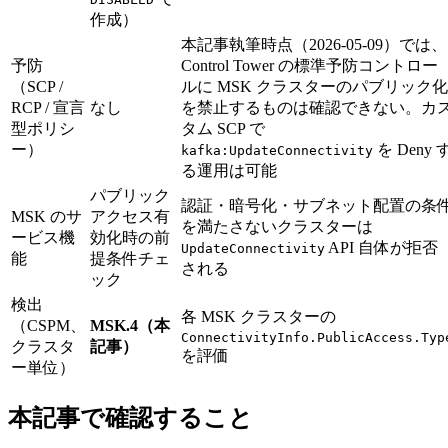
作成）
本記事執筆時点（2026-05-09）では、
予防
Control Tower の標準予防コントロー
（SCP /
ルに MSK クラスターのパブリック化
RCP / 宣言
なし
を禁止するものは確認できない。カ
型ポリシ
タム SCP で
ー）
を Deny 
kafka:UpdateConnectivity
る運用は可能
パブリック
認証・暗号化・サブネット配置の条
MSK のサ
アクセス有
を満たさないクラスターは
ービス機
効化時の前
API 自体が拒否
UpdateConnectivity
能
提条件チェ
される
ック
検出
各 MSK クラスターの
（CSPM、
MSK.4（本
ConnectivityInfo.PublicAccess.Typ
クラスタ
記事）
を評価
ー単位）
本記事で確認すること