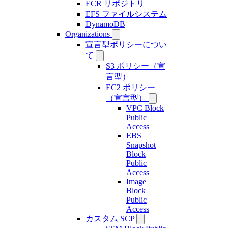
ECR リポジトリ
EFS ファイルシステム
DynamoDB
Organizations
宣言型ポリシーについ
て
S3 ポリシー（宣
言型）
EC2 ポリシー
（宣言型）
VPC Block
Public
Access
EBS
Snapshot
Block
Public
Access
Image
Block
Public
Access
カスタム SCP