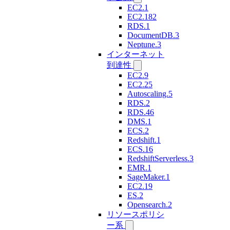
EC2.1
EC2.182
RDS.1
DocumentDB.3
Neptune.3
インターネット
到達性
EC2.9
EC2.25
Autoscaling.5
RDS.2
RDS.46
DMS.1
ECS.2
Redshift.1
ECS.16
RedshiftServerless.3
EMR.1
SageMaker.1
EC2.19
ES.2
Opensearch.2
リソースポリシ
ー系