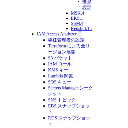
推奨
設定
MSK.4
EKS.1
SSM.4
Redshift.15
IAM Access Analyzer
委任管理者の設定
Terraform による全リ
ージョン展開
S3 バケット
IAM ロール
KMS キー
Lambda 関数
SQS キュー
Secrets Manager シーク
レット
SNS トピック
EBS スナップショッ
ト
RDS スナップショッ
ト