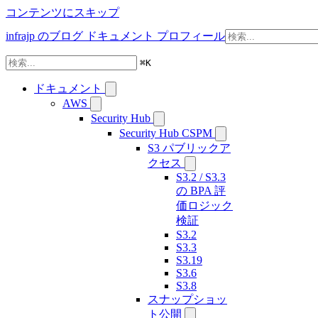
コンテンツにスキップ
infrajp のブログ
ドキュメント
プロフィール
⌘
K
ドキュメント
AWS
Security Hub
Security Hub CSPM
S3 パブリックア
クセス
S3.2 / S3.3
の BPA 評
価ロジック
検証
S3.2
S3.3
S3.19
S3.6
S3.8
スナップショッ
ト公開