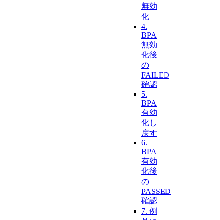
無効
化
4.
BPA
無効
化後
の
FAILED
確認
5.
BPA
有効
化し
戻す
6.
BPA
有効
化後
の
PASSED
確認
7. 例