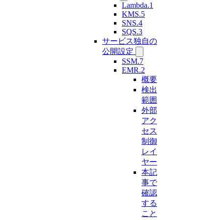
Lambda.1
KMS.5
SNS.4
SQS.3
サービス独自の
公開設定
SSM.7
EMR.2
概要
検出
範囲
外部
アク
セス
制御
レイ
ヤー
本記
事で
確認
する
こと