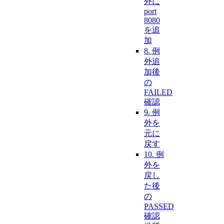
外に
port
8080
を追
加
8. 例
外追
加後
の
FAILED
確認
9. 例
外を
元に
戻す
10. 例
外を
戻し
た後
の
PASSED
確認