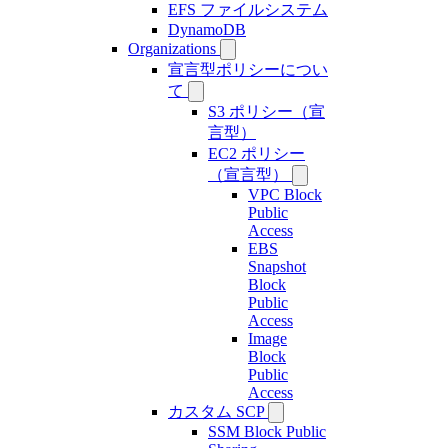
EFS ファイルシステム
DynamoDB
Organizations
宣言型ポリシーについ
て
S3 ポリシー（宣
言型）
EC2 ポリシー
（宣言型）
VPC Block
Public
Access
EBS
Snapshot
Block
Public
Access
Image
Block
Public
Access
カスタム SCP
SSM Block Public