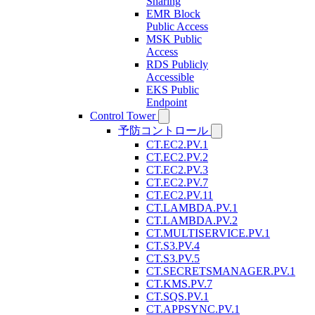
Sharing
EMR Block
Public Access
MSK Public
Access
RDS Publicly
Accessible
EKS Public
Endpoint
Control Tower
予防コントロール
CT.EC2.PV.1
CT.EC2.PV.2
CT.EC2.PV.3
CT.EC2.PV.7
CT.EC2.PV.11
CT.LAMBDA.PV.1
CT.LAMBDA.PV.2
CT.MULTISERVICE.PV.1
CT.S3.PV.4
CT.S3.PV.5
CT.SECRETSMANAGER.PV.1
CT.KMS.PV.7
CT.SQS.PV.1
CT.APPSYNC.PV.1