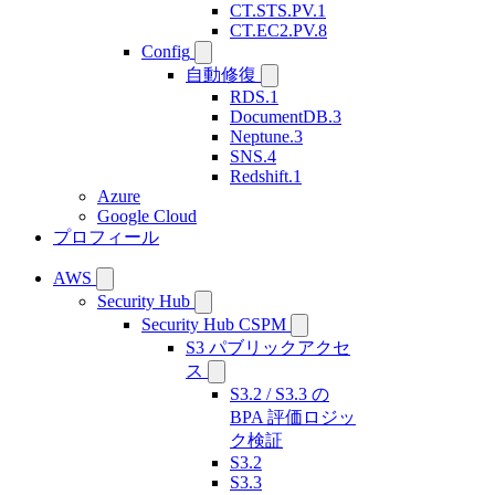
CT.STS.PV.1
CT.EC2.PV.8
Config
自動修復
RDS.1
DocumentDB.3
Neptune.3
SNS.4
Redshift.1
Azure
Google Cloud
プロフィール
AWS
Security Hub
Security Hub CSPM
S3 パブリックアクセ
ス
S3.2 / S3.3 の
BPA 評価ロジッ
ク検証
S3.2
S3.3