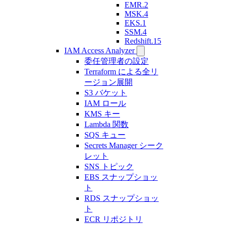
EMR.2
MSK.4
EKS.1
SSM.4
Redshift.15
IAM Access Analyzer
委任管理者の設定
Terraform による全リ
ージョン展開
S3 バケット
IAM ロール
KMS キー
Lambda 関数
SQS キュー
Secrets Manager シーク
レット
SNS トピック
EBS スナップショッ
ト
RDS スナップショッ
ト
ECR リポジトリ