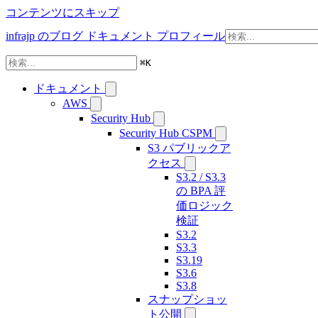
コンテンツにスキップ
infrajp のブログ
ドキュメント
プロフィール
⌘
K
ドキュメント
AWS
Security Hub
Security Hub CSPM
S3 パブリックア
クセス
S3.2 / S3.3
の BPA 評
価ロジック
検証
S3.2
S3.3
S3.19
S3.6
S3.8
スナップショッ
ト公開