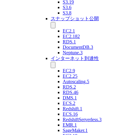
S3.19
S3.6
S3.8
スナップショット公開
EC2.1
EC2.182
RDS.1
DocumentDB.3
Neptune.3
インターネット到達性
EC2.9
EC2.25
Autoscaling.5
RDS.2
RDS.46
DMS.1
ECS.2
Redshift.1
ECS.16
RedshiftServerless.3
EMR.1
SageMaker.1