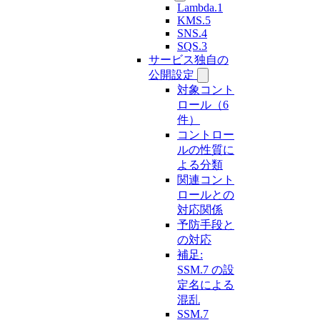
Lambda.1
KMS.5
SNS.4
SQS.3
サービス独自の
公開設定
対象コント
ロール（6
件）
コントロー
ルの性質に
よる分類
関連コント
ロールとの
対応関係
予防手段と
の対応
補足:
SSM.7 の設
定名による
混乱
SSM.7