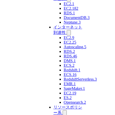
EC2.1
EC2.182
RDS.1
DocumentDB.3
Neptune.3
インターネット
到達性
EC2.9
EC2.25
Autoscaling.5
RDS.2
RDS.46
DMS.1
ECS.2
Redshift.1
ECS.16
RedshiftServerless.3
EMR.1
SageMaker.1
EC2.19
ES.2
Opensearch.2
リソースポリシ
ー系