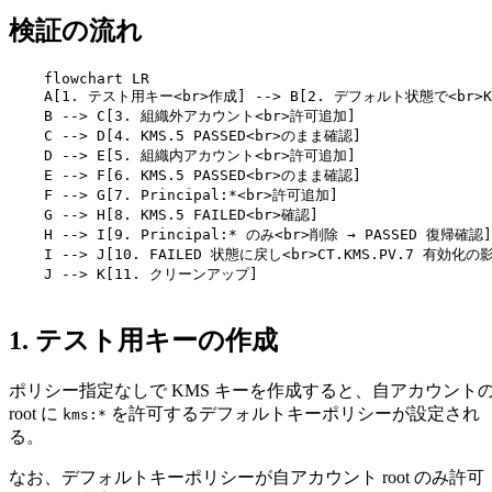
検証の流れ
    flowchart LR

    A[1. テスト用キー<br>作成] --> B[2. デフォルト状態で<br>KMS
    B --> C[3. 組織外アカウント<br>許可追加]

    C --> D[4. KMS.5 PASSED<br>のまま確認]

    D --> E[5. 組織内アカウント<br>許可追加]

    E --> F[6. KMS.5 PASSED<br>のまま確認]

    F --> G[7. Principal:*<br>許可追加]

    G --> H[8. KMS.5 FAILED<br>確認]

    H --> I[9. Principal:* のみ<br>削除 → PASSED 復帰確認]

    I --> J[10. FAILED 状態に戻し<br>CT.KMS.PV.7 有効化の
    J --> K[11. クリーンアップ]

1. テスト用キーの作成
ポリシー指定なしで KMS キーを作成すると、自アカウント
root に
を許可するデフォルトキーポリシーが設定され
kms:*
る。
なお、デフォルトキーポリシーが自アカウント root のみ許可