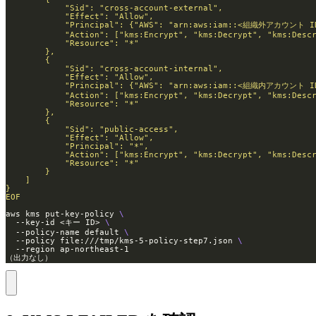
EOF
aws kms put-key-policy 
  --key-id <キー ID> 
  --policy-name default 
  --policy file:///tmp/kms-5-policy-step7.json 
（出力なし）