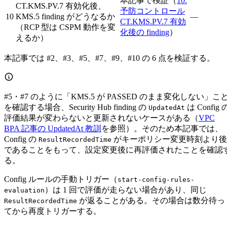
本記事で検証（
10.
CT.KMS.PV.7 有効化後、
予防コントロール
10
KMS.5 finding がどうなるか
—
CT.KMS.PV.7 有効
（RCP 型は CSPM 動作を変
化後の finding
）
えるか）
本記事では #2、#3、#5、#7、#9、#10 の 6 点を検証する。
#5・#7 のように「KMS.5 が PASSED のまま変化しない」こ
を確認する場合、Security Hub finding の
は Config 
UpdatedAt
評価結果が変わらないと更新されないケースがある（
VPC
BPA 記事の UpdatedAt 教訓
を参照）。そのため本記事では、
Config の
がキーポリシー変更時刻より後
ResultRecordedTime
であることをもって、設定変更後に再評価されたことを確認
る。
Config ルールの手動トリガー（
start-config-rules-
）は 1 回で評価が走らない場合があり、同じ
evaluation
が返ることがある。その場合は数分待っ
ResultRecordedTime
てから再度トリガーする。