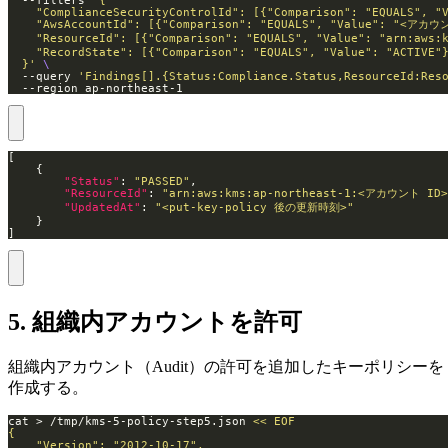
  --filters 
  }'
  --query 
'Findings[].{Status:Compliance.Status,ResourceId:Res
  --region ap-northeast-1
"Status"
: 
"PASSED"
"ResourceId"
: 
"arn:aws:kms:ap-northeast-1:<アカウント ID
"UpdatedAt"
: 
"<put-key-policy 後の更新時刻>"
]
5. 組織内アカウントを許可
組織内アカウント（Audit）の許可を追加したキーポリシーを
作成する。
cat > /tmp/kms-5-policy-step5.json 