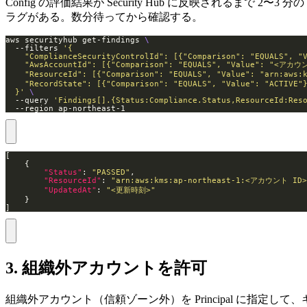
Config の評価結果が Security Hub に反映されるまで 2〜3 分の
ラグがある。数分待ってから確認する。
aws securityhub get-findings 
  --filters 
  }'
  --query 
'Findings[].{Status:Compliance.Status,ResourceId:Res
  --region ap-northeast-1
"Status"
: 
"PASSED"
"ResourceId"
: 
"arn:aws:kms:ap-northeast-1:<アカウント ID
"UpdatedAt"
: 
"<更新時刻>"
]
3. 組織外アカウントを許可
組織外アカウント（信頼ゾーン外）を Principal に指定して、