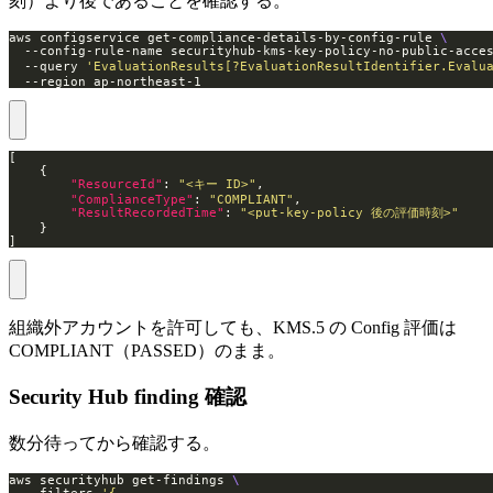
刻）より後であることを確認する。
aws configservice get-compliance-details-by-config-rule 
  --config-rule-name securityhub-kms-key-policy-no-public-ac
  --query 
'EvaluationResults[?EvaluationResultIdentifier.Evalu
  --region ap-northeast-1
"ResourceId"
: 
"<キー ID>"
"ComplianceType"
: 
"COMPLIANT"
"ResultRecordedTime"
: 
"<put-key-policy 後の評価時刻>"
]
組織外アカウントを許可しても、KMS.5 の Config 評価は
COMPLIANT（PASSED）のまま。
Security Hub finding 確認
数分待ってから確認する。
aws securityhub get-findings 