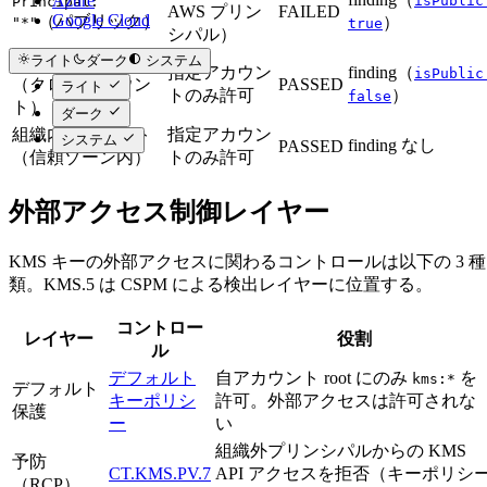
Azure
isPublic
Principal:
AWS プリン
FAILED
Google Cloud
（パブリック）
）
"*"
true
シパル）
組織外アカウント
ライト
ダーク
システム
指定アカウン
finding（
isPublic
（クロスアカウン
PASSED
ライト
トのみ許可
）
false
ト）
ダーク
組織内アカウント
指定アカウン
システム
finding なし
PASSED
（信頼ゾーン内）
トのみ許可
外部アクセス制御レイヤー
KMS キーの外部アクセスに関わるコントロールは以下の 3 種
類。KMS.5 は CSPM による検出レイヤーに位置する。
コントロー
レイヤー
役割
ル
デフォルト
自アカウント root にのみ
を
kms:*
デフォルト
キーポリシ
許可。外部アクセスは許可されな
保護
ー
い
組織外プリンシパルからの KMS
予防
CT.KMS.PV.7
API アクセスを拒否（キーポリシ
（RCP）