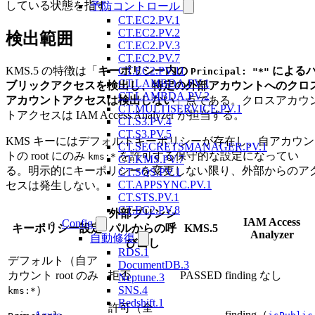
している状態を指す。
予防コントロール
CT.EC2.PV.1
CT.EC2.PV.2
検出範囲
CT.EC2.PV.3
CT.EC2.PV.7
KMS.5 の特徴は「
キーポリシー内の
による
CT.EC2.PV.11
Principal: "*"
CT.LAMBDA.PV.1
ブリックアクセスを検出し、特定の外部アカウントへのクロ
CT.LAMBDA.PV.2
アカウントアクセスは検出しない
」点である。クロスアカウ
CT.MULTISERVICE.PV.1
トアクセスは IAM Access Analyzer が担当する。
CT.S3.PV.4
CT.S3.PV.5
KMS キーにはデフォルトキーポリシーが存在し、自アカウン
CT.SECRETSMANAGER.PV.1
トの root にのみ
を許可する保守的な設定になってい
kms:*
CT.KMS.PV.7
る。明示的にキーポリシーを変更しない限り、外部からのア
CT.SQS.PV.1
CT.APPSYNC.PV.1
セスは発生しない。
CT.STS.PV.1
CT.EC2.PV.8
外部プリンシ
IAM Access
Config
キーポリシー設定
パルからの呼
KMS.5
Analyzer
自動修復
び出し
RDS.1
デフォルト（自ア
DocumentDB.3
カウント root のみ
拒否
PASSED
finding なし
Neptune.3
）
SNS.4
kms:*
Redshift.1
許可（全
finding（