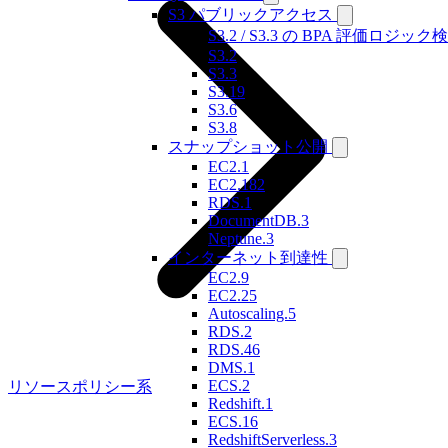
S3 パブリックアクセス
S3.2 / S3.3 の BPA 評価ロジック
S3.2
S3.3
S3.19
S3.6
S3.8
スナップショット公開
EC2.1
EC2.182
RDS.1
DocumentDB.3
Neptune.3
インターネット到達性
EC2.9
EC2.25
Autoscaling.5
RDS.2
RDS.46
DMS.1
ECS.2
リソースポリシー系
Redshift.1
ECS.16
RedshiftServerless.3