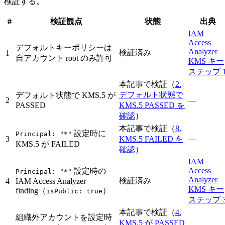
検証する。
#
検証観点
状態
出典
IAM
Access
デフォルトキーポリシーは
Analyzer
検証済み
1
自アカウント root のみ許可
KMS キー
ステップ 
本記事で検証（
2.
デフォルト状態で
デフォルト状態で KMS.5 が
2
—
PASSED
KMS.5 PASSED を
確認
）
本記事で検証（
8.
設定時に
Principal: "*"
3
KMS.5 FAILED を
—
KMS.5 が FAILED
確認
）
IAM
Access
設定時の
Principal: "*"
Analyzer
検証済み
4
IAM Access Analyzer
KMS キー
finding（
）
isPublic: true
ステップ 
本記事で検証（
4.
組織外アカウントを設定時
KMS.5 が PASSED