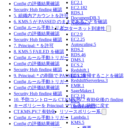
EC2.1
Config の評価結果確認
EC2.182
Security Hub finding 確認
RDS.1
5. 組織内アカウントを許可
DocumentDB.3
6. KMS.5 が PASSED のままであることを確認
Neptune.3
Config ルール手動トリガー
インターネット到達性
Config の評価結果確認
EC2.9
EC2.25
Security Hub finding 確認
Autoscaling.5
7. Principal: * を許可
RDS.2
8. KMS.5 FAILED を確認
RDS.46
Config ルール手動トリガー
DMS.1
Config の評価結果確認
ECS.2
Security Hub finding 確認
Redshift.1
ECS.16
9. Principal: * の削除で PASSED に復帰することを確認
RedshiftServerless.3
Config ルール手動トリガー
EMR.1
Config の評価結果確認
SageMaker.1
Security Hub finding 確認
EC2.19
10. 予防コントロール CT.KMS.PV.7 有効化後の finding
ES.2
キーポリシーを Principal: “*” を含む状態に戻す
Opensearch.2
CT.KMS.PV.7 有効化
リソースポリシー系
Lambda.1
Config ルール手動トリガー
KMS.5
Config の評価結果確認
概要