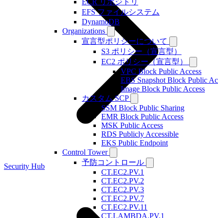
ECR リポジトリ
EFS ファイルシステム
DynamoDB
Organizations
宣言型ポリシーについて
S3 ポリシー（宣言型）
EC2 ポリシー（宣言型）
VPC Block Public Access
EBS Snapshot Block Public Ac
Image Block Public Access
カスタム SCP
SSM Block Public Sharing
EMR Block Public Access
MSK Public Access
RDS Publicly Accessible
EKS Public Endpoint
Control Tower
予防コントロール
Security Hub
CT.EC2.PV.1
CT.EC2.PV.2
CT.EC2.PV.3
CT.EC2.PV.7
CT.EC2.PV.11
CT.LAMBDA.PV.1