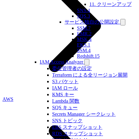
11. クリーンアップ
SNS.4
SQS.3
サービス独自の公開設定
SSM.7
EMR.2
MSK.4
EKS.1
SSM.4
Redshift.15
IAM Access Analyzer
委任管理者の設定
Terraform による全リージョン展開
S3 バケット
IAM ロール
KMS キー
AWS
Lambda 関数
SQS キュー
Secrets Manager シークレット
SNS トピック
EBS スナップショット
RDS スナップショット