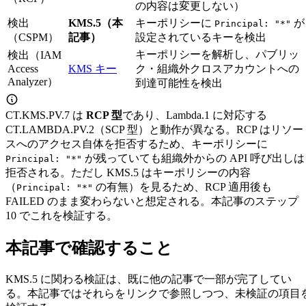
の内容は変更しない）
検出
KMS.5（本
キーポリシーに
が
Principal: "*"
（CSPM）
記事）
設定されているキーを検出
キーポリシーを解析し、パブリッ
検出（IAM
Access
KMS キー
ク・組織外クロスアカウントへの
Analyzer）
到達可能性を検出
CT.KMS.PV.7 は
RCP 型
であり、Lambda.1 に対応する
CT.LAMBDA.PV.2（SCP 型）と動作が異なる。RCP はリソー
スへのアクセス自体を拒否するため、キーポリシーに
が残っていても組織外からの API 呼び出しは
Principal: "*"
拒否される。ただし KMS.5 はキーポリシーの内容
（
の有無）を見るため、RCP 適用後も
Principal: "*"
FAILED のまま変わらないと想定される。本記事のステップ
10 でこれを検証する。
本記事で確認すること
KMS.5 に関わる検証は、既に他の記事で一部が完了してい
る。本記事ではそれらをリンクで参照しつつ、未検証の項目