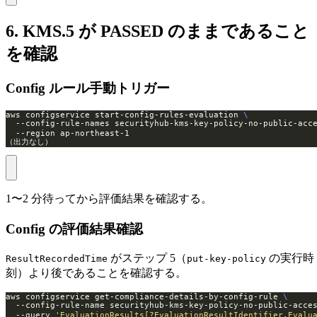
6. KMS.5 が PASSED のままであること
を確認
Config ルール手動トリガー
aws configservice start-config-rules-evaluation 
  --config-rule-names securityhub-kms-key-policy-no-public-a
（出力なし）
1〜2 分待ってから評価結果を確認する。
Config の評価結果確認
がステップ 5（
の実行時
ResultRecordedTime
put-key-policy
刻）より後であることを確認する。
aws configservice get-compliance-details-by-config-rule 
  --config-rule-name securityhub-kms-key-policy-no-public-ac
  --query 
'EvaluationResults[?EvaluationResultIdentifier.Evalu