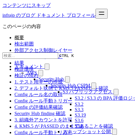
コンテンツにスキップ
infrajp のブログ
ドキュメント
プロフィール
このページの内容
概要
検出範囲
外部アクセス制御レイヤー
CTRL K
本記事で確認すること
結果
ドキュメント
検証環境
AWS
検証の流れ
Security Hub
1. テスト用キーの作成
Security Hub CSPM
2. デフォルト状態で KMS.5 PASSED を確認
S3 パブリックアクセス
Config ルール名の取得
S3.2 / S3.3 の BPA 評価
Config ルール手動トリガー
S3.2
Config の評価結果確認
S3.3
Security Hub finding 確認
S3.19
3. 組織外アカウントを許可
S3.6
S3.8
4. KMS.5 が PASSED のままであることを確認
スナップショット公開
Config ルール手動トリガー