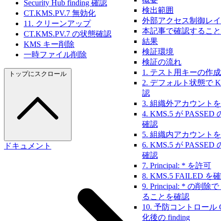
Security Hub finding 確認
検出範囲
CT.KMS.PV.7 無効化
外部アクセス制御レイ
11. クリーンアップ
本記事で確認すること
CT.KMS.PV.7 の状態確認
結果
KMS キー削除
検証環境
一時ファイル削除
検証の流れ
1. テスト用キーの作成
トップにスクロール
2. デフォルト状態で KM
認
3. 組織外アカウント
4. KMS.5 が PAS
確認
5. 組織内アカウント
6. KMS.5 が PAS
ドキュメント
確認
7. Principal: * を許可
8. KMS.5 FAILED を
9. Principal: * の
ることを確認
10. 予防コントロール CT
化後の finding