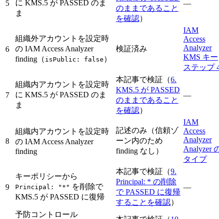
に KMS.5 が PASSED のま
5
—
のままであること
ま
を確認
）
IAM
組織外アカウントを設定時
Access
Analyzer
の IAM Access Analyzer
検証済み
6
KMS キー
finding（
）
isPublic: false
ステップ 
本記事で検証（
6.
組織内アカウントを設定時
KMS.5 が PASSED
に KMS.5 が PASSED のま
7
—
のままであること
ま
を確認
）
IAM
記述のみ（信頼ゾ
Access
組織内アカウントを設定時
Analyzer
ーン内のため
8
の IAM Access Analyzer
Analyzer 
finding なし）
finding
タイプ
本記事で検証（
9.
キーポリシーから
Principal: * の削除
を削除で
9
—
Principal: "*"
で PASSED に復帰
KMS.5 が PASSED に復帰
することを確認
）
予防コントロール