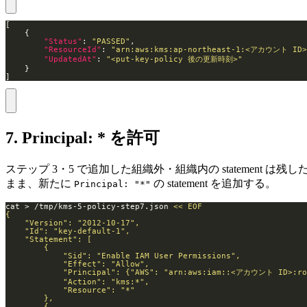
"Status"
: 
"PASSED"
"ResourceId"
: 
"arn:aws:kms:ap-northeast-1:<アカウント ID
"UpdatedAt"
: 
"<put-key-policy 後の更新時刻>"
]
7. Principal: * を許可
ステップ 3・5 で追加した組織外・組織内の statement は残し
まま、新たに
の statement を追加する。
Principal: "*"
cat > /tmp/kms-5-policy-step7.json 