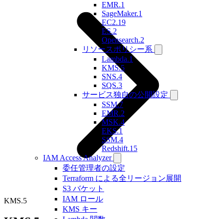
EMR.1
SageMaker.1
EC2.19
ES.2
Opensearch.2
リソースポリシー系
Lambda.1
KMS.5
SNS.4
SQS.3
サービス独自の公開設定
SSM.7
EMR.2
MSK.4
EKS.1
SSM.4
Redshift.15
IAM Access Analyzer
委任管理者の設定
Terraform による全リージョン展開
S3 バケット
IAM ロール
KMS.5
KMS キー