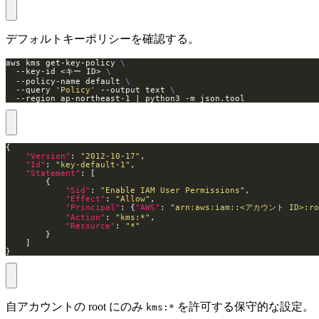
デフォルトキーポリシーを確認する。
aws kms get-key-policy 
  --key-id <キー ID> 
  --policy-name default 
  --query 
'Policy'
 --output text 
  --region ap-northeast-1 | python3 -m json.tool
"Version"
: 
"2012-10-17"
"Id"
: 
"key-default-1"
"Statement"
"Sid"
: 
"Enable IAM User Permissions"
"Effect"
: 
"Allow"
"Principal"
: {
"AWS"
: 
"arn:aws:iam::<アカウント ID>:ro
"Action"
: 
"kms:*"
"Resource"
: 
"*"
}
自アカウントの root にのみ
を許可する保守的な設定。
kms:*