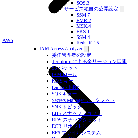
SQS.3
サービス独自の公開設定
SSM.7
EMR.2
MSK.4
EKS.1
SSM.4
AWS
Redshift.15
IAM Access Analyzer
委任管理者の設定
Terraform による全リージョン展開
S3 バケット
IAM ロール
KMS キー
Lambda 関数
SQS キュー
Secrets Manager シークレット
SNS トピック
EBS スナップショット
RDS スナップショット
ECR リポジトリ
EFS ファイルシステム