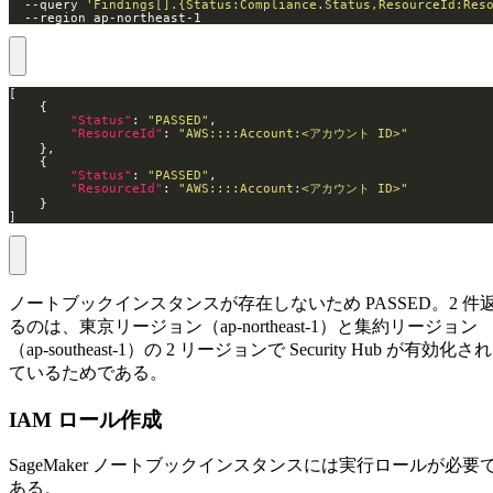
  --query 
'Findings[].{Status:Compliance.Status,ResourceId:Res
  --region ap-northeast-1
"Status"
: 
"PASSED"
"ResourceId"
: 
"AWS::::Account:<アカウント ID>"
"Status"
: 
"PASSED"
"ResourceId"
: 
"AWS::::Account:<アカウント ID>"
]
ノートブックインスタンスが存在しないため PASSED。2 件
るのは、東京リージョン（ap-northeast-1）と集約リージョン
（ap-southeast-1）の 2 リージョンで Security Hub が有効化され
ているためである。
IAM ロール作成
SageMaker ノートブックインスタンスには実行ロールが必要
ある。