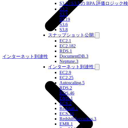
S3.2 / S3.3 の BPA 評価ロジック
S3.2
S3.3
S3.19
S3.6
S3.8
スナップショット公開
EC2.1
EC2.182
RDS.1
DocumentDB.3
インターネット到達性
Neptune.3
インターネット到達性
EC2.9
EC2.25
Autoscaling.5
RDS.2
RDS.46
DMS.1
ECS.2
Redshift.1
ECS.16
RedshiftServerless.3
EMR.1