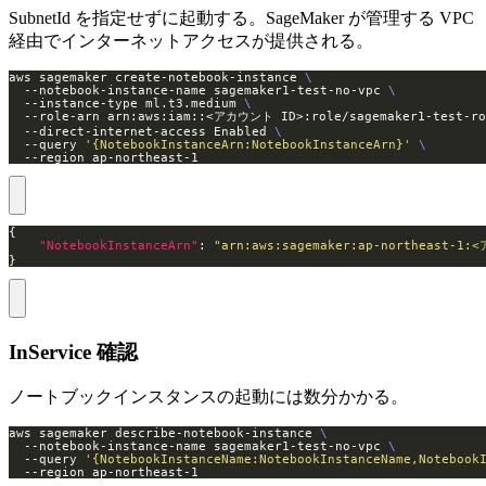
SubnetId を指定せずに起動する。SageMaker が管理する VPC
経由でインターネットアクセスが提供される。
aws sagemaker create-notebook-instance 
  --notebook-instance-name sagemaker1-test-no-vpc 
  --instance-type ml.t3.medium 
  --role-arn arn:aws:iam::<アカウント ID>:role/sagemaker1-test-ro
  --direct-internet-access Enabled 
  --query 
'{NotebookInstanceArn:NotebookInstanceArn}'
  --region ap-northeast-1
"NotebookInstanceArn"
: 
"arn:aws:sagemaker:ap-northeast-1:
}
InService 確認
ノートブックインスタンスの起動には数分かかる。
aws sagemaker describe-notebook-instance 
  --notebook-instance-name sagemaker1-test-no-vpc 
  --query 
'{NotebookInstanceName:NotebookInstanceName,Notebook
  --region ap-northeast-1