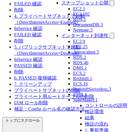
スナップショット公開
FAILED 確認
EC2.1
削除
EC2.182
4. プライベートサブネットで起動
RDS.1
（DirectInternetAccess=Enabled）
DocumentDB.3
InService 確認
Neptune.3
FAILED 確認
インターネット到達性
削除
EC2.9
EC2.25
5. パブリックサブネットで起動
Autoscaling.5
（DirectInternetAccess=Disabled）
RDS.2
InService 確認
RDS.46
PASSED 確認
DMS.1
削除
ECS.2
6. PASSED 復帰確認
Redshift.1
ECS.16
7. クリーンアップ
RedshiftServerless.3
プライベートサブネットの削除
EMR.1
プライベート用ルートテーブルの削除
SageMaker.1
IAM ロール削除
コントロールの説明
補足：Config ルール名の確認方法
検証環境
結果
トップにスクロール
検証の流れ
1. 事前準備