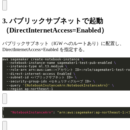
3. パブリックサブネットで起動
（DirectInternetAccess=Enabled）
パブリックサブネット（IGW へのルートあり）に配置し、
DirectInternetAccess=Enabled を指定する。
aws sagemaker create-notebook-instance 
  --notebook-instance-name sagemaker1-test-pub-enabled 
  --instance-type ml.t3.medium 
  --role-arn arn:aws:iam::<アカウント ID>:role/sagemaker1-test-ro
  --direct-internet-access Enabled 
  --subnet-id <パブリックサブネット ID> 
  --security-group-ids <セキュリティグループ ID> 
  --query 
'{NotebookInstanceArn:NotebookInstanceArn}'
  --region ap-northeast-1
"NotebookInstanceArn"
: 
"arn:aws:sagemaker:ap-northeast-1:
}