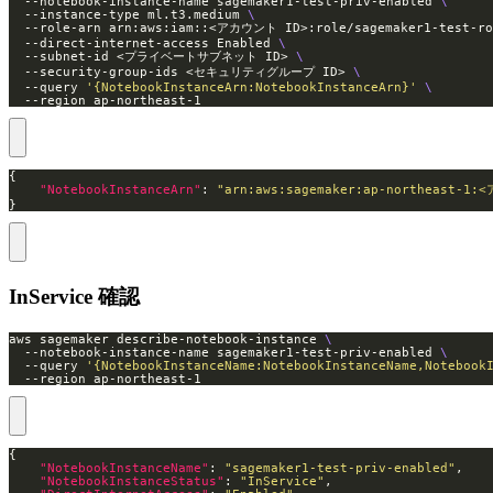
  --notebook-instance-name sagemaker1-test-priv-enabled 
  --instance-type ml.t3.medium 
  --role-arn arn:aws:iam::<アカウント ID>:role/sagemaker1-test-ro
  --direct-internet-access Enabled 
  --subnet-id <プライベートサブネット ID> 
  --security-group-ids <セキュリティグループ ID> 
  --query 
'{NotebookInstanceArn:NotebookInstanceArn}'
  --region ap-northeast-1
"NotebookInstanceArn"
: 
"arn:aws:sagemaker:ap-northeast-1:
}
InService 確認
aws sagemaker describe-notebook-instance 
  --notebook-instance-name sagemaker1-test-priv-enabled 
  --query 
'{NotebookInstanceName:NotebookInstanceName,Notebook
  --region ap-northeast-1
"NotebookInstanceName"
: 
"sagemaker1-test-priv-enabled"
"NotebookInstanceStatus"
: 
"InService"