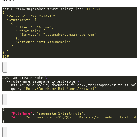
cat > /tmp/sagemaker-trust-policy.json 
EOF
aws iam create-role 
  --role-name sagemaker1-test-role 
  --assume-role-policy-document file:///tmp/sagemaker-trust-po
  --query 
'Role.{RoleName:RoleName,Arn:Arn}'
"RoleName"
: 
"sagemaker1-test-role"
"Arn"
: 
"arn:aws:iam::<アカウント ID>:role/sagemaker1-test-rol
}