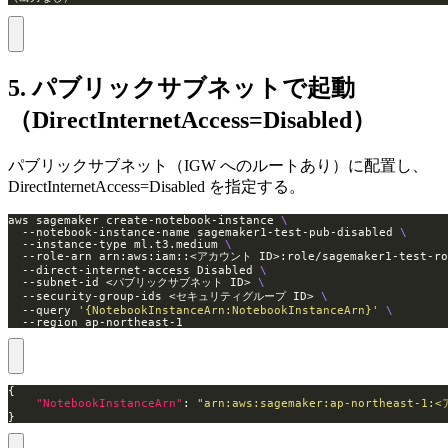
5. パブリックサブネットで起動
（DirectInternetAccess=Disabled）
パブリックサブネット（IGW へのルートあり）に配置し、
DirectInternetAccess=Disabled を指定する。
aws sagemaker create-notebook-instance 
  --notebook-instance-name sagemaker1-test-pub-disabled 
  --instance-type ml.t3.medium 
  --role-arn arn:aws:iam::<アカウント ID>:role/sagemaker1-test-ro
  --direct-internet-access Disabled 
  --subnet-id <パブリックサブネット ID> 
  --security-group-ids <セキュリティグループ ID> 
  --query 
'{NotebookInstanceArn:NotebookInstanceArn}'
  --region ap-northeast-1
"NotebookInstanceArn"
: 
"arn:aws:sagemaker:ap-northeast-1:
}