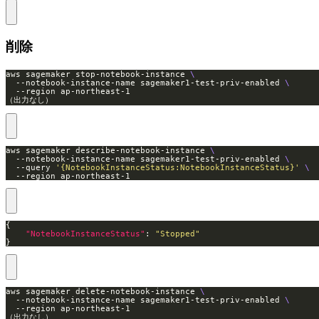
削除
aws sagemaker stop-notebook-instance 
  --notebook-instance-name sagemaker1-test-priv-enabled 
（出力なし）
aws sagemaker describe-notebook-instance 
  --notebook-instance-name sagemaker1-test-priv-enabled 
  --query 
'{NotebookInstanceStatus:NotebookInstanceStatus}'
  --region ap-northeast-1
"NotebookInstanceStatus"
: 
"Stopped"
}
aws sagemaker delete-notebook-instance 
  --notebook-instance-name sagemaker1-test-priv-enabled 
（出力なし）