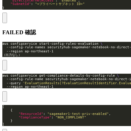
"DirectInternetAccess"
: 
"Enabled"
"SubnetId"
: 
"<プライベートサブネット ID>"
}
FAILED 確認
aws configservice start-config-rules-evaluation 
  --config-rule-names securityhub-sagemaker-notebook-no-dire
（出力なし）
aws configservice get-compliance-details-by-config-rule 
  --config-rule-name securityhub-sagemaker-notebook-no-direc
  --query 
'EvaluationResults[?EvaluationResultIdentifier.Evalu
  --region ap-northeast-1
"ResourceId"
: 
"sagemaker1-test-priv-enabled"
"ComplianceType"
: 
"NON_COMPLIANT"
]