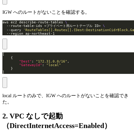
IGW へのルートがないことを確認する。
aws ec2 describe-route-tables 
  --route-table-ids <プライベート用ルートテーブル ID> 
  --query 
'RouteTables[].Routes[].{Dest:DestinationCidrBlock,G
  --region ap-northeast-1
"Dest"
: 
"172.31.0.0/16"
"GatewayId"
: 
"local"
]
local ルートのみで、IGW へのルートがないことを確認でき
た。
2. VPC なしで起動
（DirectInternetAccess=Enabled）