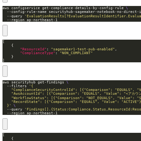
aws configservice get-compliance-details-by-config-rule 
  --config-rule-name securityhub-sagemaker-notebook-no-direc
  --query 
'EvaluationResults[?EvaluationResultIdentifier.Evalu
  --region ap-northeast-1
"ResourceId"
: 
"sagemaker1-test-pub-enabled"
"ComplianceType"
: 
"NON_COMPLIANT"
]
aws securityhub get-findings 
  --filters 
  }'
  --query 
'Findings[].{Status:Compliance.Status,ResourceId:Res
  --region ap-northeast-1