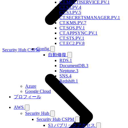
CT.MULTISERVICE.PV.1
CT.S3.PV.4
CT.S3.PV.5
CT.SECRETSMANAGER.PV.1
CT.KMS.PV.7
CT.SQS.PV.1
CT.APPSYNC.PV.1
CT.STS.PV.1
CT.EC2.PV.8
Config
Security Hub CSPM
自動修復
RDS.1
DocumentDB.3
Neptune.3
SNS.4
Redshift.1
Azure
Google Cloud
プロフィール
AWS
Security Hub
Security Hub CSPM
S3 パブリックアクセス