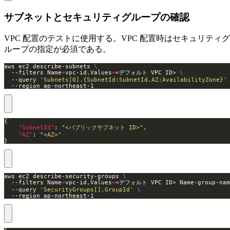
サブネットとセキュリティグループの確認
VPC 配置のテストに使用する。VPC 配置時はセキュリティグ
ループの指定が必須である。
aws ec2 describe-subnets 
  --filters Name
=
vpc-id,Values
=
<デフォルト VPC ID> 
  --query 
'Subnets[0].{SubnetId:SubnetId,AZ:AvailabilityZone}'
  --region ap-northeast-1
"SubnetId"
: 
"<パブリックサブネット ID>"
"AZ"
: 
"<AZ>"
}
aws ec2 describe-security-groups 
  --filters Name
=
vpc-id,Values
=
<デフォルト VPC ID> Name
=
group-nam
  --query 
'SecurityGroups[].GroupId'
  --region ap-northeast-1