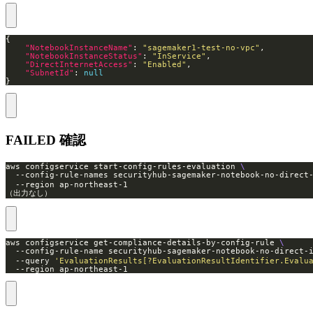
"NotebookInstanceName"
: 
"sagemaker1-test-no-vpc"
"NotebookInstanceStatus"
: 
"InService"
"DirectInternetAccess"
: 
"Enabled"
"SubnetId"
: 
null
}
FAILED 確認
aws configservice start-config-rules-evaluation 
  --config-rule-names securityhub-sagemaker-notebook-no-dire
（出力なし）
aws configservice get-compliance-details-by-config-rule 
  --config-rule-name securityhub-sagemaker-notebook-no-direc
  --query 
'EvaluationResults[?EvaluationResultIdentifier.Evalu
  --region ap-northeast-1