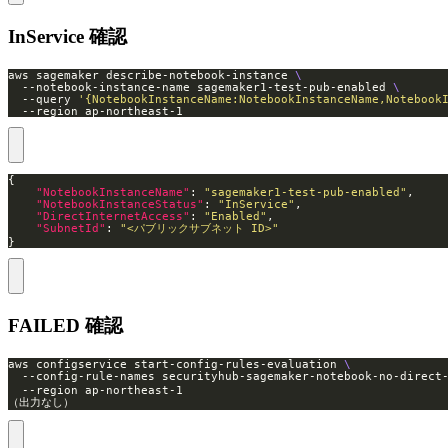
InService 確認
aws sagemaker describe-notebook-instance 
  --notebook-instance-name sagemaker1-test-pub-enabled 
  --query 
'{NotebookInstanceName:NotebookInstanceName,Notebook
  --region ap-northeast-1
"NotebookInstanceName"
: 
"sagemaker1-test-pub-enabled"
"NotebookInstanceStatus"
: 
"InService"
"DirectInternetAccess"
: 
"Enabled"
"SubnetId"
: 
"<パブリックサブネット ID>"
}
FAILED 確認
aws configservice start-config-rules-evaluation 
  --config-rule-names securityhub-sagemaker-notebook-no-dire
（出力なし）