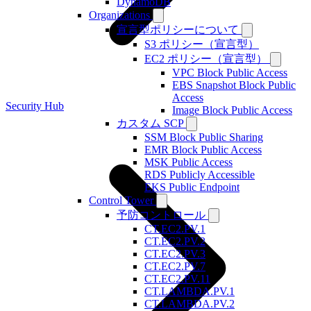
DynamoDB
Organizations
宣言型ポリシーについて
S3 ポリシー（宣言型）
EC2 ポリシー（宣言型）
VPC Block Public Access
EBS Snapshot Block Public
Access
Security Hub
Image Block Public Access
カスタム SCP
SSM Block Public Sharing
EMR Block Public Access
MSK Public Access
RDS Publicly Accessible
EKS Public Endpoint
Control Tower
予防コントロール
CT.EC2.PV.1
CT.EC2.PV.2
CT.EC2.PV.3
CT.EC2.PV.7
CT.EC2.PV.11
CT.LAMBDA.PV.1
CT.LAMBDA.PV.2