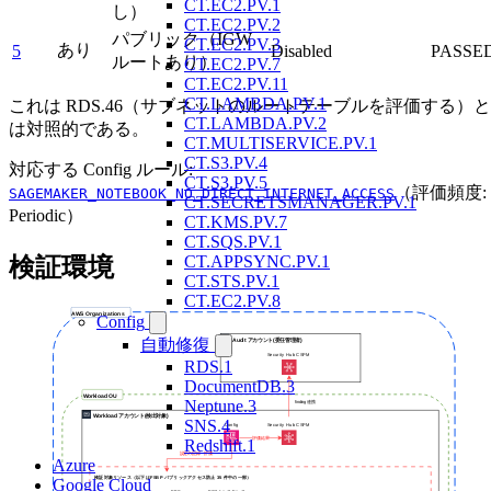
CT.EC2.PV.1
し）
CT.EC2.PV.2
パブリック（IGW
CT.EC2.PV.3
あり
5
Disabled
PASSE
ルートあり）
CT.EC2.PV.7
CT.EC2.PV.11
CT.LAMBDA.PV.1
これは RDS.46（サブネットのルートテーブルを評価する）と
CT.LAMBDA.PV.2
は対照的である。
CT.MULTISERVICE.PV.1
CT.S3.PV.4
対応する Config ルール:
CT.S3.PV.5
（評価頻度:
SAGEMAKER_NOTEBOOK_NO_DIRECT_INTERNET_ACCESS
CT.SECRETSMANAGER.PV.1
Periodic）
CT.KMS.PV.7
CT.SQS.PV.1
CT.APPSYNC.PV.1
検証環境
CT.STS.PV.1
CT.EC2.PV.8
Config
自動修復
RDS.1
DocumentDB.3
Neptune.3
SNS.4
Redshift.1
Azure
Google Cloud