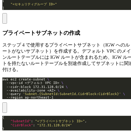
"<セキュリティグループ ID>"
]
プライベートサブネットの作成
ステップ 4 で使用するプライベートサブネット（IGW へのル
ートがないサブネット）を作成する。デフォルト VPC のメイ
ンルートテーブルには IGW ルートが含まれるため、IGW ル
トを持たないルートテーブルを別途作成してサブネットに関
付ける。
aws ec2 create-subnet 
  --vpc-id <デフォルト VPC ID> 
  --cidr-block 172.31.128.0/24 
  --availability-zone <AZ> 
  --query 
'Subnet.{SubnetId:SubnetId,CidrBlock:CidrBlock}'
  --region ap-northeast-1
"SubnetId"
: 
"<プライベートサブネット ID>"
"CidrBlock"
: 
"172.31.128.0/24"
}