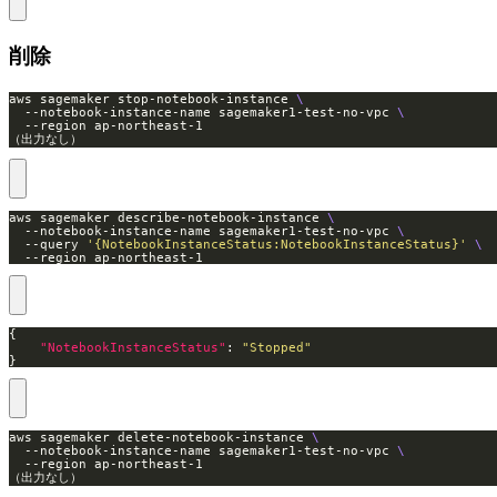
削除
aws sagemaker stop-notebook-instance 
  --notebook-instance-name sagemaker1-test-no-vpc 
（出力なし）
aws sagemaker describe-notebook-instance 
  --notebook-instance-name sagemaker1-test-no-vpc 
  --query 
'{NotebookInstanceStatus:NotebookInstanceStatus}'
  --region ap-northeast-1
"NotebookInstanceStatus"
: 
"Stopped"
}
aws sagemaker delete-notebook-instance 
  --notebook-instance-name sagemaker1-test-no-vpc 
（出力なし）