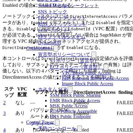
Enabled の場合に FAILED となる。
Secrets Manager シークレット
SNS トピック
ノートブックインスタンスには
パラメ
DirectInternetAccess
EBS スナップショット
ータがあり、
（デフォルト）または
を指定
Enabled
Disabled
RDS スナップショット
きる。
に設定するには
（VPC 配置）の指
Disabled
SubnetId
ECR リポジトリ
が必須である。
を指定しない場合は SageMaker が管
SubnetId
EFS ファイルシステム
理する VPC 経由でインターネットアクセスが提供され、
DynamoDB
は必ず
になる。
DirectInternetAccess
Enabled
Organizations
宣言型ポリシーについて
本コントロールは
の設定値のみを評価
DirectInternetAccess
S3 ポリシー（宣言型）
しており、サブネットのルートテーブル（IGW の有無）は評
EC2 ポリシー（宣言型）
価しない。以下の 4 パターンで検証した結果、finding は
VPC Block Public Access
DirectInternetAccess の値だけで決まることを確認した。
EBS Snapshot Block Public Access
Image Block Public Access
ステ
VPC
カスタム SCP
サブネット種別
DirectInternetAccess
finding
配置
ップ
SSM Block Public Sharing
EMR Block Public Access
2
なし
—
Enabled
FAILE
MSK Public Access
パブリック（IGW
RDS Publicly Accessible
あり
3
Enabled
FAILE
ルートあり）
EKS Public Endpoint
Control Tower
プライベート
予防コントロール
4
あり
（IGW ルートな
Enabled
FAILE