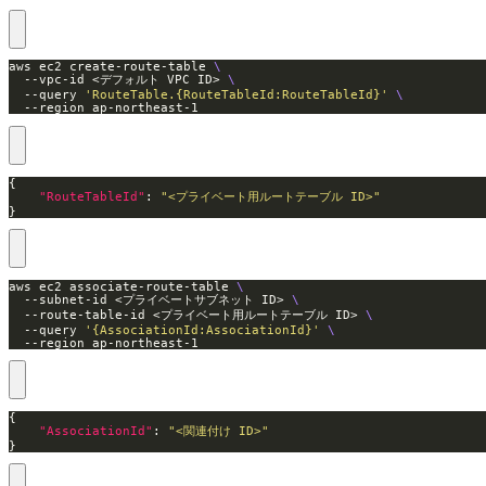
aws ec2 create-route-table 
  --vpc-id <デフォルト VPC ID> 
  --query 
'RouteTable.{RouteTableId:RouteTableId}'
  --region ap-northeast-1
"RouteTableId"
: 
"<プライベート用ルートテーブル ID>"
}
aws ec2 associate-route-table 
  --subnet-id <プライベートサブネット ID> 
  --route-table-id <プライベート用ルートテーブル ID> 
  --query 
'{AssociationId:AssociationId}'
  --region ap-northeast-1
"AssociationId"
: 
"<関連付け ID>"
}