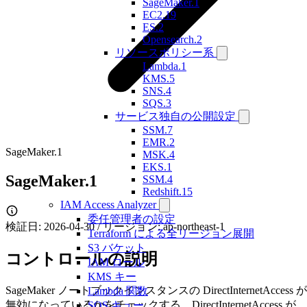
SageMaker.1
EC2.19
ES.2
Opensearch.2
リソースポリシー系
Lambda.1
KMS.5
SNS.4
SQS.3
サービス独自の公開設定
SSM.7
EMR.2
SageMaker.1
MSK.4
EKS.1
SageMaker.1
SSM.4
Redshift.15
IAM Access Analyzer
委任管理者の設定
検証日: 2026-04-30 / リージョン: ap-northeast-1
Terraform による全リージョン展開
S3 バケット
コントロールの説明
IAM ロール
KMS キー
SageMaker ノートブックインスタンスの DirectInternetAccess が
Lambda 関数
無効になっているかをチェックする。DirectInternetAccess が
SQS キュー