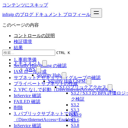
コンテンツにスキップ
infrajp のブログ
ドキュメント
プロフィール
このページの内容
コントロールの説明
検証環境
結果
CTRL K
検証の流れ
1. 事前準備
ドキュメント
Security Hub finding の確認
AWS
IAM ロール作成
Security Hub
サブネットとセキュリティグループの確認
Security Hub CSPM
プライベートサブネットの作成
S3 パブリックアクセス
2. VPC なしで起動（DirectInternetAccess=Enabled）
S3.2 / S3.3 の BPA 評価ロジ
InService 確認
ク検証
FAILED 確認
S3.2
削除
S3.3
3. パブリックサブネットで起動
S3.19
（DirectInternetAccess=Enabled）
S3.6
S3.8
InService 確認