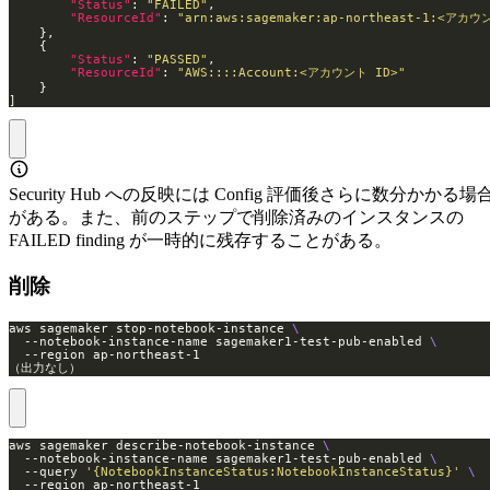
"Status"
: 
"FAILED"
"ResourceId"
: 
"arn:aws:sagemaker:ap-northeast-1:<アカウン
"Status"
: 
"PASSED"
"ResourceId"
: 
"AWS::::Account:<アカウント ID>"
]
Security Hub への反映には Config 評価後さらに数分かかる場
がある。また、前のステップで削除済みのインスタンスの
FAILED finding が一時的に残存することがある。
削除
aws sagemaker stop-notebook-instance 
  --notebook-instance-name sagemaker1-test-pub-enabled 
（出力なし）
aws sagemaker describe-notebook-instance 
  --notebook-instance-name sagemaker1-test-pub-enabled 
  --query 
'{NotebookInstanceStatus:NotebookInstanceStatus}'
  --region ap-northeast-1