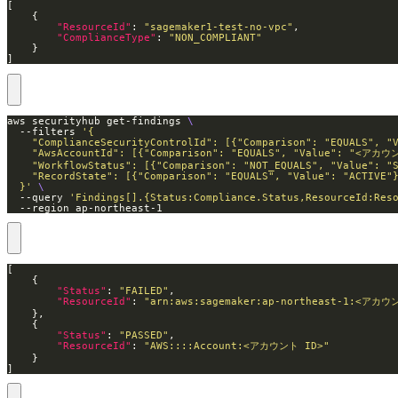
"ResourceId"
: 
"sagemaker1-test-no-vpc"
"ComplianceType"
: 
"NON_COMPLIANT"
]
aws securityhub get-findings 
  --filters 
  }'
  --query 
'Findings[].{Status:Compliance.Status,ResourceId:Res
  --region ap-northeast-1
"Status"
: 
"FAILED"
"ResourceId"
: 
"arn:aws:sagemaker:ap-northeast-1:<アカウン
"Status"
: 
"PASSED"
"ResourceId"
: 
"AWS::::Account:<アカウント ID>"
]