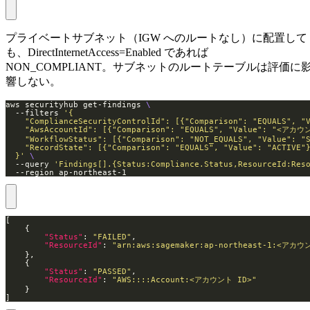
プライベートサブネット（IGW へのルートなし）に配置して
も、DirectInternetAccess=Enabled であれば
NON_COMPLIANT。サブネットのルートテーブルは評価に
響しない。
aws securityhub get-findings 
  --filters 
  }'
  --query 
'Findings[].{Status:Compliance.Status,ResourceId:Res
  --region ap-northeast-1
"Status"
: 
"FAILED"
"ResourceId"
: 
"arn:aws:sagemaker:ap-northeast-1:<アカウン
"Status"
: 
"PASSED"
"ResourceId"
: 
"AWS::::Account:<アカウント ID>"
]