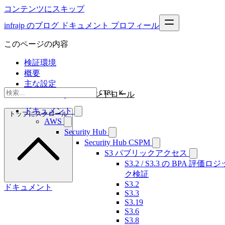
コンテンツにスキップ
infrajp のブログ
ドキュメント
プロフィール
このページの内容
検証環境
概要
主な設定
CTRL K
関連 Security Hub コントロール
ドキュメント
トップにスクロール
AWS
Security Hub
Security Hub CSPM
S3 パブリックアクセス
S3.2 / S3.3 の BPA 評価ロジ
ク検証
S3.2
ドキュメント
S3.3
S3.19
S3.6
S3.8