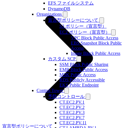
EFS ファイルシステム
DynamoDB
Organizations
宣言型ポリシーについて
S3 ポリシー（宣言型）
EC2 ポリシー（宣言型）
VPC Block Public Access
EBS Snapshot Block Public
Access
Image Block Public Access
カスタム SCP
SSM Block Public Sharing
EMR Block Public Access
MSK Public Access
RDS Publicly Accessible
EKS Public Endpoint
Control Tower
予防コントロール
CT.EC2.PV.1
CT.EC2.PV.2
CT.EC2.PV.3
CT.EC2.PV.7
CT.EC2.PV.11
宣言型ポリシーについて
CT.LAMBDA.PV.1