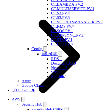
CT.LAMBDA.PV.2
CT.MULTISERVICE.PV.1
CT.S3.PV.4
CT.S3.PV.5
CT.SECRETSMANAGER.PV.1
CT.KMS.PV.7
CT.SQS.PV.1
CT.APPSYNC.PV.1
CT.STS.PV.1
CT.EC2.PV.8
Config
自動修復
RDS.1
DocumentDB.3
Neptune.3
SNS.4
Redshift.1
Azure
Google Cloud
プロフィール
AWS
Security Hub
Security Hub CSPM