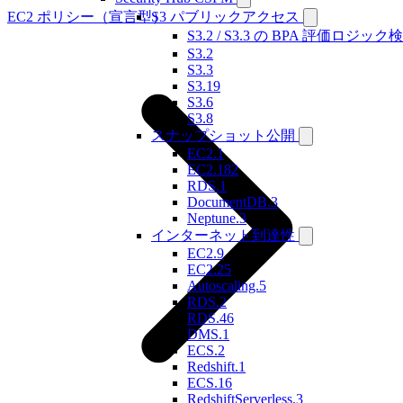
EC2 ポリシー（宣言型）
S3 パブリックアクセス
S3.2 / S3.3 の BPA 評価ロジック
S3.2
S3.3
S3.19
S3.6
S3.8
スナップショット公開
EC2.1
EC2.182
RDS.1
DocumentDB.3
Neptune.3
インターネット到達性
EC2.9
EC2.25
Autoscaling.5
RDS.2
RDS.46
DMS.1
ECS.2
Redshift.1
ECS.16
RedshiftServerless.3