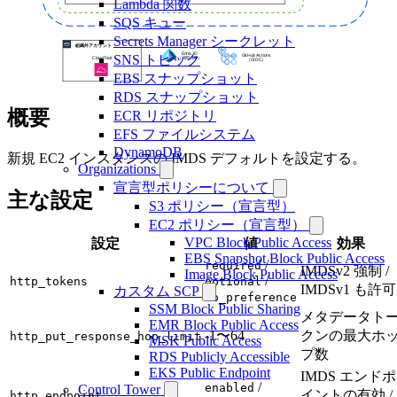
Lambda 関数
SQS キュー
Secrets Manager シークレット
SNS トピック
EBS スナップショット
RDS スナップショット
概要
ECR リポジトリ
EFS ファイルシステム
DynamoDB
新規 EC2 インスタンスの IMDS デフォルトを設定する。
Organizations
宣言型ポリシーについて
主な設定
S3 ポリシー（宣言型）
EC2 ポリシー（宣言型）
VPC Block Public Access
設定
値
効果
EBS Snapshot Block Public Access
/
required
IMDSv2 強制 /
Image Block Public Access
/
http_tokens
optional
IMDSv1 も許可
カスタム SCP
no_preference
SSM Block Public Sharing
メタデータト
EMR Block Public Access
-1〜64
クンの最大ホ
http_put_response_hop_limit
MSK Public Access
プ数
RDS Publicly Accessible
EKS Public Endpoint
IMDS エンドポ
/
enabled
Control Tower
イントの有効 /
http_endpoint