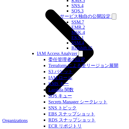
KMS.5
SNS.4
SQS.3
サービス独自の公開設定
SSM.7
EMR.2
MSK.4
EKS.1
SSM.4
Redshift.15
IAM Access Analyzer
委任管理者の設定
Terraform による全リージョン展開
S3 バケット
IAM ロール
KMS キー
Lambda 関数
SQS キュー
Secrets Manager シークレット
SNS トピック
EBS スナップショット
RDS スナップショット
Organizations
ECR リポジトリ