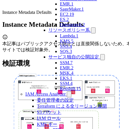
EMR.1
SageMaker.1
Instance Metadata Defaults
EC2.19
ES.2
Instance Metadata Defaults
Opensearch.2
リソースポリシー系
Lambda.1
KMS.5
本記事はパブリックアクセス防止とは直接関係しないため、
SNS.4
サイトでは検証対象外。
SQS.3
サービス独自の公開設定
検証環境
SSM.7
EMR.2
MSK.4
EKS.1
SSM.4
Redshift.15
IAM Access Analyzer
委任管理者の設定
Terraform による全リージョン展開
S3 バケット
IAM ロール
KMS キー