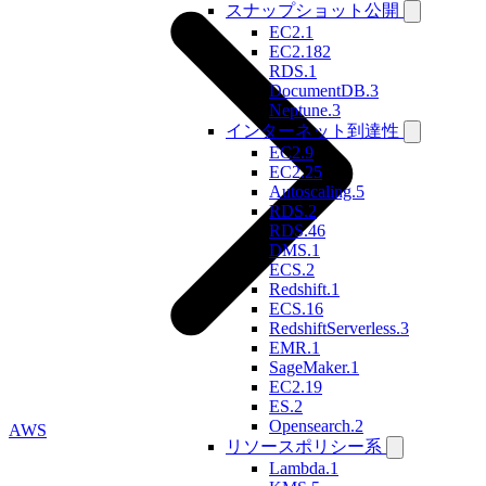
スナップショット公開
EC2.1
EC2.182
RDS.1
DocumentDB.3
Neptune.3
インターネット到達性
EC2.9
EC2.25
Autoscaling.5
RDS.2
RDS.46
DMS.1
ECS.2
Redshift.1
ECS.16
RedshiftServerless.3
EMR.1
SageMaker.1
EC2.19
ES.2
Opensearch.2
AWS
リソースポリシー系
Lambda.1