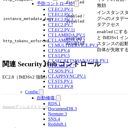
disabled
予防コントロール
無効
CT.EC2.PV.1
インスタンス
CT.EC2.PV.2
/
enabled
グへのメタデ
instance_metadata_tags
CT.EC2.PV.3
disabled
タアクセス
CT.EC2.PV.7
CT.EC2.PV.11
にする
enabled
CT.LAMBDA.PV.1
と IMDSv1 イ
/
enabled
CT.LAMBDA.PV.2
http_tokens_enforced
スタンスの起
disabled
CT.MULTISERVICE.PV.1
自体が失敗す
CT.S3.PV.4
CT.S3.PV.5
CT.SECRETSMANAGER.PV.1
関連 Security Hub コントロール
CT.KMS.PV.7
CT.SQS.PV.1
CT.APPSYNC.PV.1
EC2.8（IMDSv2 強制）
CT.STS.PV.1
CT.EC2.PV.8
Config
自動修復
RDS.1
Amazonアソシエイトリンク
DocumentDB.3
Neptune.3
SNS.4
Redshift.1