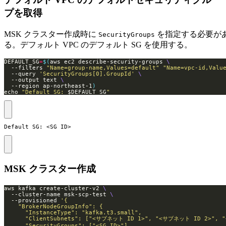
プを取得
MSK クラスター作成時に
を指定する必要が
SecurityGroups
る。デフォルト VPC のデフォルト SG を使用する。
DEFAULT_SG
=
$(
aws ec2 describe-security-groups 
  --filters 
"Name=group-name,Values=default"
"Name=vpc-id,Valu
  --query 
'SecurityGroups[0].GroupId'
  --output text 
  --region ap-northeast-1
)
echo 
"Default SG: 
$DEFAULT_SG
"
Default SG: <SG ID>
MSK クラスター作成
aws kafka create-cluster-v2 
  --cluster-name msk-scp-test 
  --provisioned 