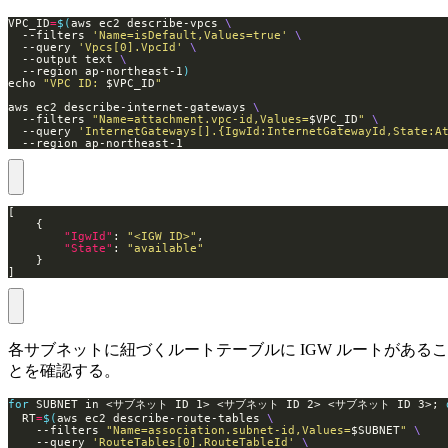
VPC_ID
=
$(
aws ec2 describe-vpcs 
  --filters 
'Name=isDefault,Values=true'
  --query 
'Vpcs[0].VpcId'
  --output text 
  --region ap-northeast-1
)
echo 
"VPC ID: 
$VPC_ID
"
aws ec2 describe-internet-gateways 
  --filters 
"Name=attachment.vpc-id,Values=
$VPC_ID
"
  --query 
'InternetGateways[].{IgwId:InternetGatewayId,State:A
  --region ap-northeast-1
"IgwId"
: 
"<IGW ID>"
"State"
: 
"available"
]
各サブネットに紐づくルートテーブルに IGW ルートがあるこ
とを確認する。
for
 SUBNET in <サブネット ID 1> <サブネット ID 2> <サブネット ID 3>; 
  RT
=
$(
aws ec2 describe-route-tables 
    --filters 
"Name=association.subnet-id,Values=
$SUBNET
"
    --query 
'RouteTables[0].RouteTableId'