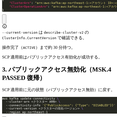
"ClusterArn"
: 
"arn:aws:kafka:ap-northeast-1:<アカウント ID>:
"ClusterOperationArn"
: 
"arn:aws:kafka:ap-northeast-1:<アカ
}
は
の
--current-version
describe-cluster-v2
で確認できる。
ClusterInfo.CurrentVersion
操作完了（
）まで約 30 分待つ。
ACTIVE
SCP 適用前はパブリックアクセス有効化が成功する。
3. パブリックアクセス無効化（MSK.4
PASSED 復帰）
SCP 適用前に元の状態（パブリックアクセス無効）に戻す。
aws kafka update-connectivity 
  --cluster-arn <クラスター ARN> 
  --connectivity-info 
'{"PublicAccess": {"Type": "DISABLED"}}'
  --current-version <クラスターの現在バージョン> 
  --region ap-northeast-1