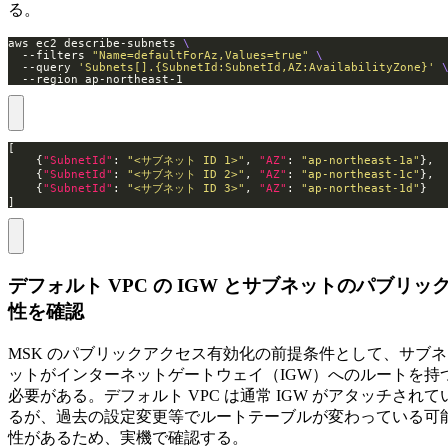
る。
aws ec2 describe-subnets 
  --filters 
"Name=defaultForAz,Values=true"
  --query 
'Subnets[].{SubnetId:SubnetId,AZ:AvailabilityZone}'
  --region ap-northeast-1
    {
"SubnetId"
: 
"<サブネット ID 1>"
, 
"AZ"
: 
"ap-northeast-1a"
    {
"SubnetId"
: 
"<サブネット ID 2>"
, 
"AZ"
: 
"ap-northeast-1c"
    {
"SubnetId"
: 
"<サブネット ID 3>"
, 
"AZ"
: 
"ap-northeast-1d"
]
デフォルト VPC の IGW とサブネットのパブリッ
性を確認
MSK のパブリックアクセス有効化の前提条件として、サブネ
ットがインターネットゲートウェイ（IGW）へのルートを持
必要がある。デフォルト VPC は通常 IGW がアタッチされて
るが、過去の設定変更等でルートテーブルが変わっている可
性があるため、実機で確認する。