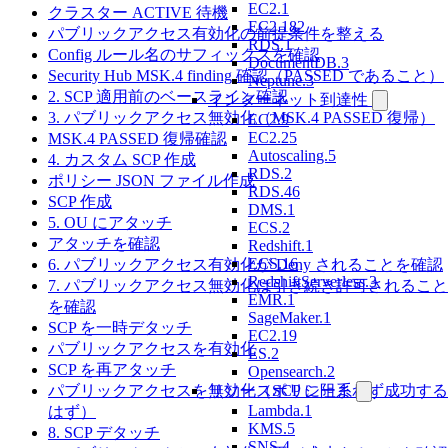
EC2.1
クラスター ACTIVE 待機
EC2.182
パブリックアクセス有効化の前提条件を整える
RDS.1
Config ルール名のサフィックスを確認
DocumentDB.3
Security Hub MSK.4 finding 確認（PASSED であること）
Neptune.3
2. SCP 適用前のベースライン確認
インターネット到達性
3. パブリックアクセス無効化（MSK.4 PASSED 復帰）
EC2.9
EC2.25
MSK.4 PASSED 復帰確認
Autoscaling.5
4. カスタム SCP 作成
RDS.2
ポリシー JSON ファイル作成
RDS.46
SCP 作成
DMS.1
5. OU にアタッチ
ECS.2
アタッチを確認
Redshift.1
ECS.16
6. パブリックアクセス有効化が Deny されることを確認
RedshiftServerless.3
7. パブリックアクセス無効化は引き続き許可されること
EMR.1
を確認
SageMaker.1
SCP を一時デタッチ
EC2.19
パブリックアクセスを有効化
ES.2
SCP を再アタッチ
Opensearch.2
パブリックアクセスを無効化（SCP に阻まれず成功する
リソースポリシー系
Lambda.1
はず）
KMS.5
8. SCP デタッチ
SNS.4