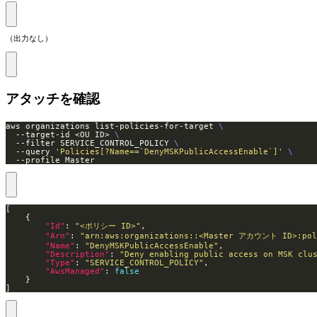
（出力なし）
アタッチを確認
aws organizations list-policies-for-target 
  --target-id <OU ID> 
  --filter SERVICE_CONTROL_POLICY 
  --query 
'Policies[?Name==`DenyMSKPublicAccessEnable`]'
  --profile Master
"Id"
: 
"<ポリシー ID>"
"Arn"
: 
"arn:aws:organizations::<Master アカウント ID>:po
"Name"
: 
"DenyMSKPublicAccessEnable"
"Description"
: 
"Deny enabling public access on MSK clu
"Type"
: 
"SERVICE_CONTROL_POLICY"
"AwsManaged"
: 
false
]