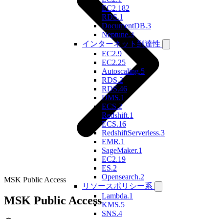
EC2.182
RDS.1
DocumentDB.3
Neptune.3
インターネット到達性
EC2.9
EC2.25
Autoscaling.5
RDS.2
RDS.46
DMS.1
ECS.2
Redshift.1
ECS.16
RedshiftServerless.3
EMR.1
SageMaker.1
EC2.19
ES.2
Opensearch.2
MSK Public Access
リソースポリシー系
Lambda.1
MSK Public Access
KMS.5
SNS.4