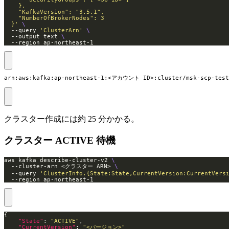
  }'
  --query 
'ClusterArn'
  --output text 
  --region ap-northeast-1
arn:aws:kafka:ap-northeast-1:<アカウント ID>:cluster/msk-scp-te
クラスター作成には約 25 分かかる。
クラスター ACTIVE 待機
aws kafka describe-cluster-v2 
  --cluster-arn <クラスター ARN> 
  --query 
'ClusterInfo.{State:State,CurrentVersion:CurrentVers
  --region ap-northeast-1
"State"
: 
"ACTIVE"
"CurrentVersion"
: 
"<バージョン>"