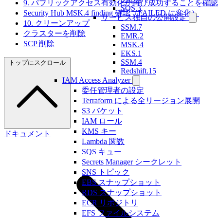
9. パブリックアクセス有効化が再び成功することを確認
SQS.3
Security Hub MSK.4 finding 確認（FAILED に変化）
サービス独自の公開設定
10. クリーンアップ
SSM.7
クラスターを削除
EMR.2
SCP 削除
MSK.4
EKS.1
SSM.4
トップにスクロール
Redshift.15
IAM Access Analyzer
委任管理者の設定
Terraform による全リージョン展開
S3 バケット
IAM ロール
KMS キー
ドキュメント
Lambda 関数
SQS キュー
Secrets Manager シークレット
SNS トピック
EBS スナップショット
RDS スナップショット
ECR リポジトリ
EFS ファイルシステム