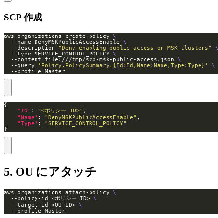
SCP 作成
aws organizations create-policy 
  --name DenyMSKPublicAccessEnable 
  --description 
"Deny enabling public access on MSK clusters"
  --type SERVICE_CONTROL_POLICY 
  --content file:///tmp/scp-msk-public-access.json 
  --query 
'Policy.PolicySummary.{Id:Id,Name:Name,Type:Type}'
  --profile Master
"Id"
: 
"<ポリシー ID>"
"Name"
: 
"DenyMSKPublicAccessEnable"
"Type"
: 
"SERVICE_CONTROL_POLICY"
}
5. OU にアタッチ
aws organizations attach-policy 
  --policy-id <ポリシー ID> 
  --target-id <OU ID> 
  --profile Master