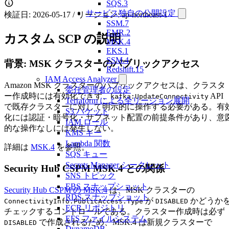
SQS.3
サービス独自の公開設定
検証日: 2026-05-17 / リージョン: ap-northeast-1
SSM.7
EMR.2
カスタム SCP の説明
MSK.4
EKS.1
SSM.4
背景: MSK クラスターのパブリックアクセス
Redshift.15
IAM Access Analyzer
Amazon MSK クラスターのパブリックアクセスは、クラスタ
委任管理者の設定
ー作成時には有効化できず、
API
kafka:UpdateConnectivity
Terraform による全リージョン展開
で既存クラスターに対して明示的に操作する必要がある。有
S3 バケット
化には認証・暗号化・サブネット配置の前提条件があり、意
IAM ロール
的な操作なしには発生しない。
KMS キー
Lambda 関数
詳細は
MSK.4
を参照。
SQS キュー
Secrets Manager シークレット
Security Hub CSPM MSK.4 との関係
SNS トピック
EBS スナップショット
Security Hub CSPM の MSK.4
は、MSK クラスターの
RDS スナップショット
が
かどうか
ConnectivityInfo.PublicAccess.Type
DISABLED
ECR リポジトリ
チェックするコントロールである。クラスター作成時は必ず
EFS ファイルシステム
で作成されるため、MSK.4 は新規クラスターで
DISABLED
DynamoDB