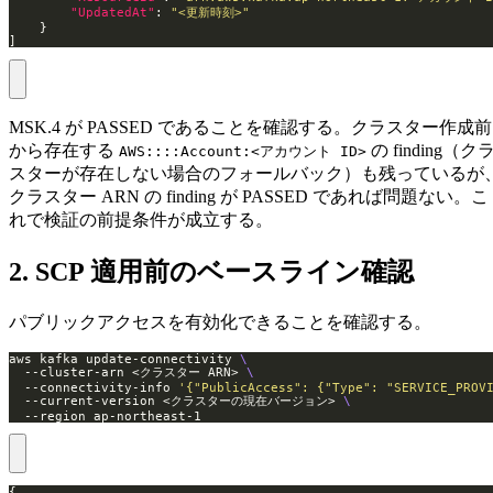
"UpdatedAt"
: 
"<更新時刻>"
]
MSK.4 が PASSED であることを確認する。クラスター作成前
から存在する
の finding（ク
AWS::::Account:<アカウント ID>
スターが存在しない場合のフォールバック）も残っているが
クラスター ARN の finding が PASSED であれば問題ない。こ
れで検証の前提条件が成立する。
2. SCP 適用前のベースライン確認
パブリックアクセスを有効化できることを確認する。
aws kafka update-connectivity 
  --cluster-arn <クラスター ARN> 
  --connectivity-info 
'{"PublicAccess": {"Type": "SERVICE_PROV
  --current-version <クラスターの現在バージョン> 
  --region ap-northeast-1