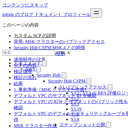
コンテンツにスキップ
infrajp のブログ
ドキュメント
プロフィール
このページの内容
カスタム SCP の説明
背景: MSK クラスターのパブリックアクセス
Security Hub CSPM MSK.4 との関係
CTRL K
このカスタム SCP の役割
適用順序の注意
ドキュメント
SCP の内容
AWS
検証環境
Security Hub
検証の流れ
Security Hub CSPM
結果
S3 パブリックアクセス
1. 事前準備（MSK クラスター作成）
S3.2 / S3.3 の BPA 評価
デフォルト VPC のサブネット ID を確認
S3.2
デフォルト VPC の IGW とサブネットのパブリック性を
S3.3
確認
S3.19
デフォルト VPC のデフォルトセキュリティグループを
S3.6
S3.8
得
スナップショット公開
MSK クラスター作成