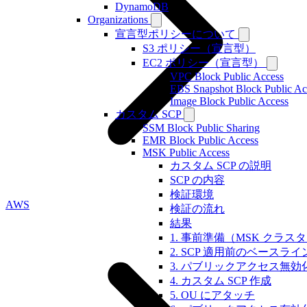
DynamoDB
Organizations
宣言型ポリシーについて
S3 ポリシー（宣言型）
EC2 ポリシー（宣言型）
VPC Block Public Access
EBS Snapshot Block Public Ac
Image Block Public Access
カスタム SCP
SSM Block Public Sharing
EMR Block Public Access
MSK Public Access
カスタム SCP の説明
SCP の内容
検証環境
AWS
検証の流れ
結果
1. 事前準備（MSK クラス
2. SCP 適用前のベースラ
3. パブリックアクセス無効化（
4. カスタム SCP 作成
5. OU にアタッチ