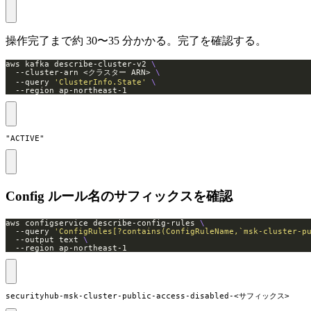
操作完了まで約 30〜35 分かかる。完了を確認する。
aws kafka describe-cluster-v2 
  --cluster-arn <クラスター ARN> 
  --query 
'ClusterInfo.State'
  --region ap-northeast-1
"ACTIVE"
Config ルール名のサフィックスを確認
aws configservice describe-config-rules 
  --query 
'ConfigRules[?contains(ConfigRuleName,`msk-cluster-p
  --output text 
  --region ap-northeast-1
securityhub-msk-cluster-public-access-disabled-<サフィックス>