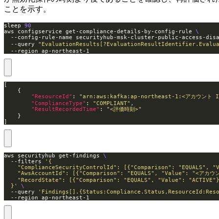
ことを示す。
sleep 
90
aws configservice get-compliance-details-by-config-rule 
  --config-rule-name securityhub-msk-cluster-public-access-d
  --query 
"EvaluationResults[?EvaluationResultIdentifier.Evalu
  --region ap-northeast-1
"ResourceId"
: 
"arn:aws:kafka:ap-northeast-1:<アカウント 
"ComplianceType"
: 
"COMPLIANT"
"ResultRecordedTime"
: 
"<評価時刻>"
]
aws securityhub get-findings 
  --filters 
  }'
  --query 
'Findings[].{Status:Compliance.Status,ResourceId:Res
  --region ap-northeast-1