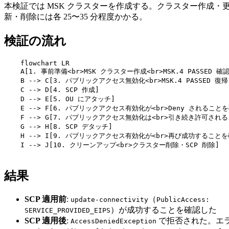
本検証では MSK クラスターを作成する。クラスター作成・
新・削除には各 25〜35 分程度かかる。
検証の流れ
    flowchart LR

    A[1. 事前準備<br>MSK クラスター作成<br>MSK.4 PASSED 
    B --> C[3. パブリックアクセス無効化<br>MSK.4 PASSED 復帰]
    C --> D[4. SCP 作成]

    D --> E[5. OU にアタッチ]

    E --> F[6. パブリックアクセス有効化が<br>Deny されることを
    F --> G[7. パブリックアクセス無効化は<br>引き続き許可される
    G --> H[8. SCP デタッチ]

    H --> I[9. パブリックアクセス有効化が<br>再び成功することを
    I --> J[10. クリーンアップ<br>クラスター削除・SCP 削除]

結果
SCP 適用前
:
（
update-connectivity
PublicAccess:
）が成功することを確認した
SERVICE_PROVIDED_EIPS
SCP 適用後
:
で拒否された。エ
AccessDeniedException