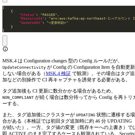
"Status"
: 
"PASSED"
"ResourceId"
: 
"arn:aws:kafka:ap-northeast-1:<アカウント 
"UpdatedAt"
: 
"<更新時刻>"
]
MSK.4 は Configuration changes 型の Config ルールだが、
が Config の Configuration Item を自動更新
UpdateConnectivity
しない場合がある（
MSK.4 検証
で観測）。その場合はタグ追
加などの別操作で CI 再キャプチャを誘発する必要がある。
タグ追加後も CI 更新に数分かかる場合があるため、
が続く場合は数分待ってから Config を再トリ
NON_COMPLIANT
ーする。
また、タグ追加後にクラスターが
状態に遷移する場
UPDATING
合がある（本検証では初回タグ追加時に約 46 分 UPDATING
が続いた）。一方、タグ値の変更（既存キーへの上書き）で
即 ACTIVE のまま完了するケースも観測されている。Security