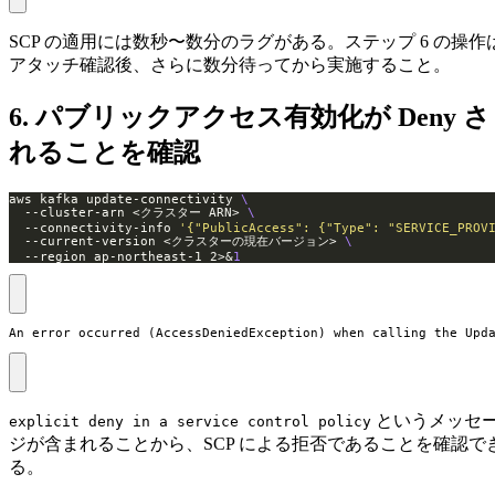
SCP の適用には数秒〜数分のラグがある。ステップ 6 の操作
アタッチ確認後、さらに数分待ってから実施すること。
6. パブリックアクセス有効化が Deny さ
れることを確認
aws kafka update-connectivity 
  --cluster-arn <クラスター ARN> 
  --connectivity-info 
'{"PublicAccess": {"Type": "SERVICE_PROV
  --current-version <クラスターの現在バージョン> 
  --region ap-northeast-1 2>&
1
An error occurred (AccessDeniedException) when calling the U
というメッセ
explicit deny in a service control policy
ジが含まれることから、SCP による拒否であることを確認で
る。