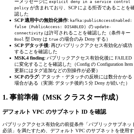
ーメッセージに
explicit deny in a service control
が含まれており、SCP による拒否であることを
policy
認した
SCP 適用中の無効化操作
:
kafka:publicAccessEnabled:
（
）の
false
PublicAccess: DISABLED
update-
は許可されることを確認した（条件キー
connectivity
型 Deny は
の場合のみ Deny する）
Bool
true
SCP デタッチ後
: 再びパブリックアクセス有効化が成功
することを確認した
MSK.4 finding
: パブリックアクセス有効化後に FAILED
に変化することを確認した（Config の Configuration Item
更新にはタグ追加などの別操作が必要）
SCP のラグ
: アタッチ・デタッチの反映には数分かかる
場合がある（実測: デタッチ後約 5 分 Deny が続いた）
1. 事前準備（MSK クラスター作成）
デフォルト VPC のサブネット ID を確認
パブリックアクセス有効化の前提条件「パブリックサブネッ
必須」を満たすため、デフォルト VPC のサブネットを使用す