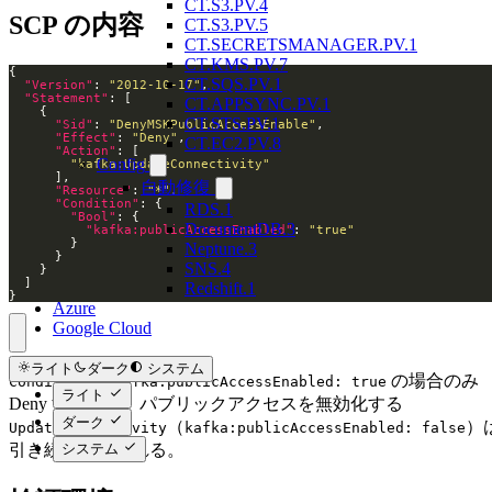
CT.S3.PV.4
SCP の内容
CT.S3.PV.5
CT.SECRETSMANAGER.PV.1
CT.KMS.PV.7
CT.SQS.PV.1
"Version"
: 
"2012-10-17"
"Statement"
CT.APPSYNC.PV.1
CT.STS.PV.1
"Sid"
: 
"DenyMSKPublicAccessEnable"
"Effect"
: 
"Deny"
CT.EC2.PV.8
"Action"
Config
"kafka:UpdateConnectivity"
自動修復
"Resource"
: 
"*"
"Condition"
RDS.1
"Bool"
DocumentDB.3
"kafka:publicAccessEnabled"
: 
"true"
Neptune.3
SNS.4
Redshift.1
}
Azure
Google Cloud
ライト
ダーク
システム
で
の場合のみ
Condition
kafka:publicAccessEnabled: true
ライト
Deny するため、パブリックアクセスを無効化する
ダーク
（
）
UpdateConnectivity
kafka:publicAccessEnabled: false
システム
引き続き許可される。