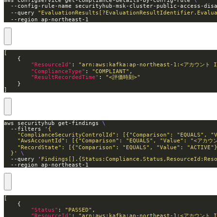
aws configservice get-compliance-details-by-config-rule 
  --config-rule-name securityhub-msk-cluster-public-access-d
  --query 
"EvaluationResults[?EvaluationResultIdentifier.Evalu
  --region ap-northeast-1
"ResourceId"
: 
"arn:aws:kafka:ap-northeast-1:<アカウント 
"ComplianceType"
: 
"COMPLIANT"
"ResultRecordedTime"
: 
"<評価時刻>"
]
aws securityhub get-findings 
  --filters 
  }'
  --query 
'Findings[].{Status:Compliance.Status,ResourceId:Res
  --region ap-northeast-1
"Status"
: 
"PASSED"
"ResourceId"
: 
"arn:aws:kafka:ap-northeast-1:<アカウント 