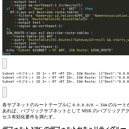
    --output text 
    --region ap-northeast-1 2>/dev/null
)
if
[
"
$RT
"
=
"None"
]
||
[
 -z 
"
$RT
"
]
; 
then
    RT
=
$(
aws ec2 describe-route-tables 
      --filters 
"Name=vpc-id,Values=
$VPC_ID
"
"Name=association
      --query 
'RouteTables[0].RouteTableId'
      --output text 
      --region ap-northeast-1
)
fi
  IGW_ROUTE
=
$(
aws ec2 describe-route-tables 
    --route-table-ids $RT 
    --query 
'RouteTables[0].Routes[?GatewayId!=null && starts_
    --output json 
    --region ap-northeast-1
)
  echo 
"Subnet 
$SUBNET
 → RT 
$RT
, IGW Route: 
$IGW_ROUTE
"
done
Subnet <サブネット ID 1> → RT <RT ID>, IGW Route: [{"Dest":"0.0.0.
Subnet <サブネット ID 2> → RT <RT ID>, IGW Route: [{"Dest":"0.0.0.
Subnet <サブネット ID 3> → RT <RT ID>, IGW Route: [{"Dest":"0.0.0
各サブネットのルートテーブルに
のルート
0.0.0.0/0 → IGW
あれば、パブリックサブネットとして MSK のパブリックア
セス有効化要件を満たす。
デフォルト VPC のデフォルトセキュリティグルー