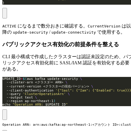
}
になるまで数分おきに確認する。
は以
ACTIVE
CurrentVersion
降の
/
で使用する。
update-security
update-connectivity
パブリックアクセス有効化の前提条件を整える
CLI 最小構成で作成したクラスターは認証未設定のため、パ
リックアクセス有効化前に SASL/IAM 認証を有効化する必要
がある。
UPDATE_ID
=
$(
aws kafka update-security 
  --cluster-arn <クラスター ARN> 
  --current-version <クラスターの現在バージョン> 
  --client-authentication 
'{"Sasl": {"Iam": {"Enabled": true}}
  --query 
'ClusterOperationArn'
  --output text 
  --region ap-northeast-1
)
echo 
"Operation ARN: 
$UPDATE_ID
"
Operation ARN: arn:aws:kafka:ap-northeast-1:<アカウント ID>:clus