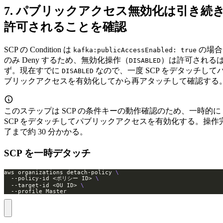
7. パブリックアクセス無効化は引き続
許可されることを確認
SCP の Condition は
の場合
kafka:publicAccessEnabled: true
のみ Deny するため、無効化操作（
）は許可される
DISABLED
ず。現在すでに
なので、一度 SCP をデタッチして
DISABLED
ブリックアクセスを有効化してから再アタッチして確認する
このステップは SCP の条件キーの動作確認のため、一時的に
SCP をデタッチしてパブリックアクセスを有効化する。操作
了まで約 30 分かかる。
SCP を一時デタッチ
aws organizations detach-policy 
  --policy-id <ポリシー ID> 
  --target-id <OU ID> 
  --profile Master