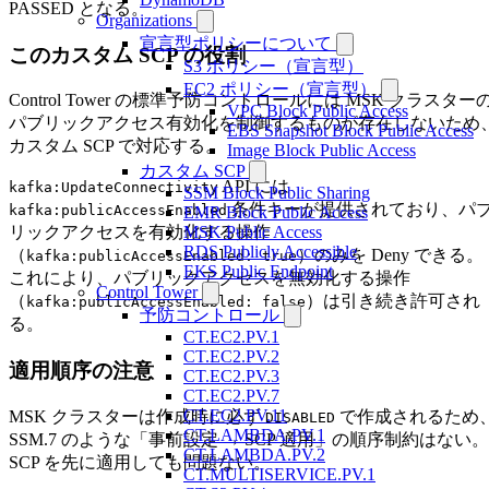
PASSED となる。
Organizations
宣言型ポリシーについて
このカスタム SCP の役割
S3 ポリシー（宣言型）
EC2 ポリシー（宣言型）
Control Tower の標準予防コントロールには MSK クラスター
VPC Block Public Access
パブリックアクセス有効化を制御するものが存在しないため
EBS Snapshot Block Public Access
カスタム SCP で対応する。
Image Block Public Access
カスタム SCP
API には
kafka:UpdateConnectivity
SSM Block Public Sharing
条件キーが提供されており、パ
kafka:publicAccessEnabled
EMR Block Public Access
MSK Public Access
リックアクセスを有効化する操作
RDS Publicly Accessible
（
）のみを Deny できる。
kafka:publicAccessEnabled: true
EKS Public Endpoint
これにより、パブリックアクセスを無効化する操作
Control Tower
（
）は引き続き許可され
kafka:publicAccessEnabled: false
予防コントロール
る。
CT.EC2.PV.1
CT.EC2.PV.2
適用順序の注意
CT.EC2.PV.3
CT.EC2.PV.7
CT.EC2.PV.11
MSK クラスターは作成時に必ず
で作成されるため
DISABLED
CT.LAMBDA.PV.1
SSM.7 のような「事前設定 → SCP 適用」の順序制約はない。
CT.LAMBDA.PV.2
SCP を先に適用しても問題ない。
CT.MULTISERVICE.PV.1