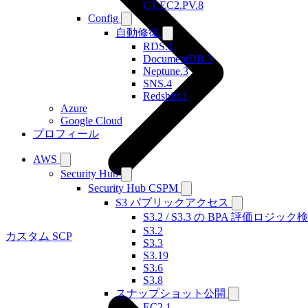
CT.EC2.PV.8
Config
自動修復
RDS.1
DocumentDB.3
Neptune.3
SNS.4
Redshift.1
Azure
Google Cloud
プロフィール
AWS
Security Hub
Security Hub CSPM
S3 パブリックアクセス
S3.2 / S3.3 の BPA 評価ロジック
S3.2
カスタム SCP
S3.3
S3.19
S3.6
S3.8
スナップショット公開
EC2.1