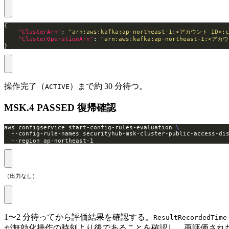
"ClusterArn"
: 
"arn:aws:kafka:ap-northeast-1:<アカウント ID>:
"ClusterOperationArn"
: 
"arn:aws:kafka:ap-northeast-1:<アカ
}
操作完了（
）まで約 30 分待つ。
ACTIVE
MSK.4 PASSED 復帰確認
aws configservice start-config-rules-evaluation 
  --config-rule-names securityhub-msk-cluster-public-access-
  --region ap-northeast-1
（出力なし）
1〜2 分待ってから評価結果を確認する。
ResultRecordedTime
が無効化操作の時刻より後であることを確認し、再評価され