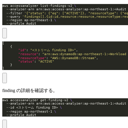
aws accessanalyzer list-findings-v2 
  --analyzer-arn arn:aws:access-analyzer:ap-northeast-1:<Audi
  --filter 
'{"status": {"eq": ["ACTIVE"]}, "resourceType": {"e
  --query 
'findings[].{id:id,resource:resource,resourceType:re
  --region ap-northeast-1 
  --profile Audit
"id"
: 
"<ストリーム finding ID>"
"resource"
: 
"arn:aws:dynamodb:ap-northeast-1:<Workl
"resourceType"
: 
"AWS::DynamoDB::Stream"
"status"
: 
"ACTIVE"
]
finding の詳細を確認する。
aws accessanalyzer get-finding-v2 
  --analyzer-arn arn:aws:access-analyzer:ap-northeast-1:<Audi
  --id <ストリーム finding ID> 
  --region ap-northeast-1 
  --profile Audit