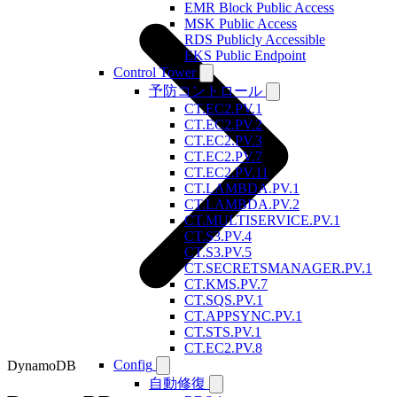
EMR Block Public Access
MSK Public Access
RDS Publicly Accessible
EKS Public Endpoint
Control Tower
予防コントロール
CT.EC2.PV.1
CT.EC2.PV.2
CT.EC2.PV.3
CT.EC2.PV.7
CT.EC2.PV.11
CT.LAMBDA.PV.1
CT.LAMBDA.PV.2
CT.MULTISERVICE.PV.1
CT.S3.PV.4
CT.S3.PV.5
CT.SECRETSMANAGER.PV.1
CT.KMS.PV.7
CT.SQS.PV.1
CT.APPSYNC.PV.1
CT.STS.PV.1
CT.EC2.PV.8
Config
DynamoDB
自動修復