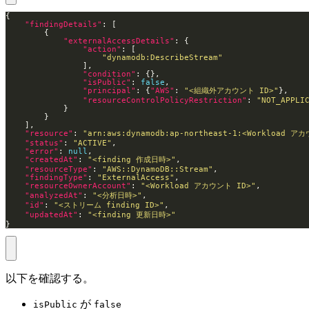
"findingDetails"
"externalAccessDetails"
"action"
"dynamodb:DescribeStream"
"condition"
"isPublic"
: 
false
"principal"
: {
"AWS"
: 
"<組織外アカウント ID>"
"resourceControlPolicyRestriction"
: 
"NOT_APPLI
"resource"
: 
"arn:aws:dynamodb:ap-northeast-1:<Workload
"status"
: 
"ACTIVE"
"error"
: 
null
"createdAt"
: 
"<finding 作成日時>"
"resourceType"
: 
"AWS::DynamoDB::Stream"
"findingType"
: 
"ExternalAccess"
"resourceOwnerAccount"
: 
"<Workload アカウント ID>"
"analyzedAt"
: 
"<分析日時>"
"id"
: 
"<ストリーム finding ID>"
"updatedAt"
: 
"<finding 更新日時>"
}
以下を確認する。
が
isPublic
false