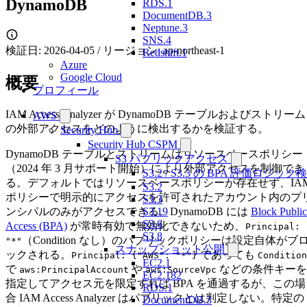
DynamoDB
RDS.1
DocumentDB.3
Neptune.3
SNS.4
検証日: 2026-04-05 / リージョン: ap-northeast-1
Redshift.1
Azure
Google Cloud
概要
プロフィール
IAM Access Analyzer が DynamoDB テーブルおよびストリーム
AWS
の外部アクセスをどのように検出するかを検証する。
Security Hub
Security Hub CSPM
DynamoDB テーブルとストリームはリソースベースポリシー
S3 パブリックアクセス
（2024 年 3 月サポート開始）により外部アクセスを制御でき
S3.2 / S3.3 の BPA 評価ロジック
る。デフォルトではリソースベースポリシーが存在せず、IA
S3.2
ポリシーで明示的にアクセスを許可されたアカウント内のプ
S3.3
ンシパルのみがアクセスできる。DynamoDB には
Block Public
S3.19
S3.6
Access (BPA)
が常時有効で無効化できないため、
Principal:
S3.8
（Condition なし）のパブリックポリシーは設定自体がブ
"*"
スナップショット公開
ックされる。
であっても
Principal: {"AWS": "*"}
Condition
EC2.1
で
や
などの条件キーを
aws:PrincipalAccount
aws:SourceVpc
EC2.182
指定してアクセス元を限定すれば BPA を通過するが、この場
RDS.1
合 IAM Access Analyzer はパブリックとは判定しない。特定の
DocumentDB.3