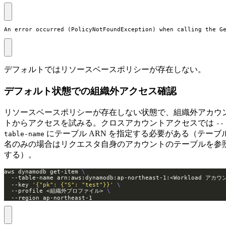
An error occurred (PolicyNotFoundException) when calling the G
デフォルトではリソースベースポリシーが存在しない。
デフォルト状態での組織外アクセス確認
リソースベースポリシーが存在しない状態で、組織外アカウ
トからアクセスを試みる。クロスアカウントアクセスでは
--
にテーブル ARN を指定する必要がある（テーブ
table-name
名のみの場合はリクエスタ自身のアカウントのテーブルを参
する）。
aws dynamodb get-item 
  --table-name arn:aws:dynamodb:ap-northeast-1:<Workload アカウ
  --key 
'{"pk": {"S": "test"}}'
  --profile <組織外プロファイル> 
  --region ap-northeast-1