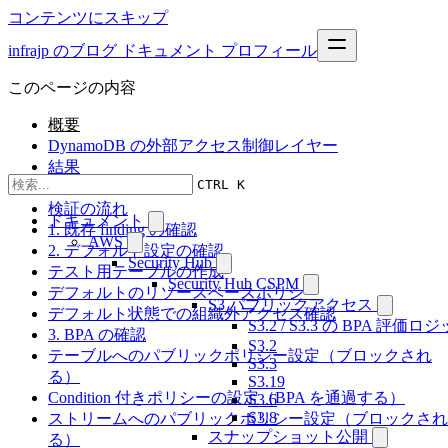
コンテンツにスキップ
infrajp のブログ
ドキュメント
プロフィール
このページの内容
概要
DynamoDB の外部アクセス制御レイヤー
結果
CTRL K
検証環境
検証の流れ
ドキュメント
1. 既存 finding の確認
AWS
2. デフォルト設定の確認
Security Hub
テスト用テーブルの作成
Security Hub CSPM
デフォルトのリソースベースポリシー
S3 パブリックアクセス
デフォルト状態での組織外アクセス確認
S3.2 / S3.3 の BPA 評価
3. BPA の確認
S3.2
テーブルへのパブリックポリシー設定（ブロックされ
S3.3
る）
S3.19
Condition 付きポリシーの設定（BPA を通過する）
S3.6
S3.8
ストリームへのパブリックポリシー設定（ブロックされ
スナップショット公開
る）