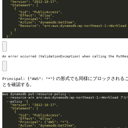
  }'
An error occurred (ValidationException) when calling the PutRe
の形式でも同様にブロックされる
Principal: {"AWS": "*"}
とを確認する。
aws dynamodb put-resource-policy 
  --resource-arn arn:aws:dynamodb:ap-northeast-1:<Workload ア
  --policy 