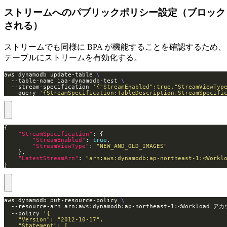
ストリームへのパブリックポリシー設定（ブロック
される）
ストリームでも同様に BPA が機能することを確認するため、
テーブルにストリームを有効化する。
aws dynamodb update-table 
  --table-name iaa-dynamodb-test 
  --stream-specification 
'{"StreamEnabled":true,"StreamViewTyp
  --query 
'{StreamSpecification:TableDescription.StreamSpecifi
"StreamSpecification"
"StreamEnabled"
: 
true
"StreamViewType"
: 
"NEW_AND_OLD_IMAGES"
"LatestStreamArn"
: 
"arn:aws:dynamodb:ap-northeast-1:<Wo
}
aws dynamodb put-resource-policy 
  --resource-arn arn:aws:dynamodb:ap-northeast-1:<Workloa
  --policy 