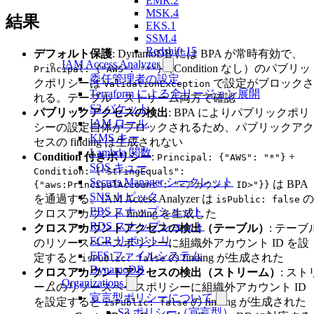
EMR.2
MSK.4
結果
EKS.1
SSM.4
Redshift.15
デフォルト保護
: DynamoDB には BPA が常時有効で、
IAM Access Analyzer
（Condition なし）のパブリッ
Principal: {"AWS": "*"}
委任管理者の設定
クポリシーは
で設定がブロックさ
ValidationException
Terraform による全リージョン展開
れる。テーブル・ストリーム両方で確認
S3 バケット
パブリックアクセスの検出
: BPA によりパブリックポリ
IAM ロール
シーの設定自体がブロックされるため、パブリックアク
KMS キー
セスの finding は生成されない
Lambda 関数
Condition 付きポリシー
:
+
Principal: {"AWS": "*"}
SQS キュー
Condition: {"StringEquals":
Secrets Manager シークレット
は BPA
{"aws:PrincipalAccount": "<アカウント ID>"}}
SNS トピック
を通過する。IAM Access Analyzer は
の
isPublic: false
EBS スナップショット
クロスアカウント finding を生成した
RDS スナップショット
クロスアカウントアクセスの検出（テーブル）
: テーブ
ECR リポジトリ
のリソースベースポリシーに組織外アカウント ID を設
EFS ファイルシステム
定すると
の finding が生成された
isPublic: false
DynamoDB
クロスアカウントアクセスの検出（ストリーム）
: スト
Organizations
ームのリソースベースポリシーに組織外アカウント ID
宣言型ポリシーについて
を設定すると
の finding が生成された
isPublic: false
S3 ポリシー（宣言型）