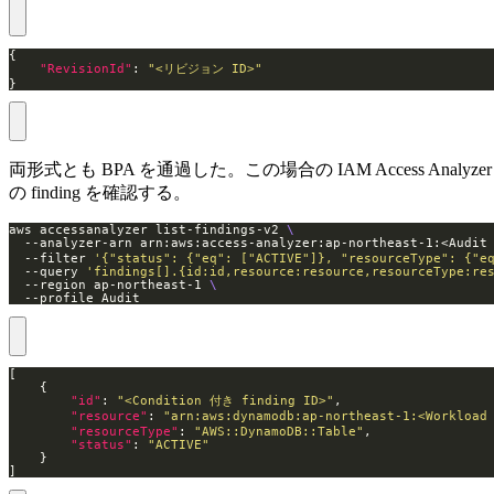
"RevisionId"
: 
"<リビジョン ID>"
}
両形式とも BPA を通過した。この場合の IAM Access Analyzer
の finding を確認する。
aws accessanalyzer list-findings-v2 
  --analyzer-arn arn:aws:access-analyzer:ap-northeast-1:<Audi
  --filter 
'{"status": {"eq": ["ACTIVE"]}, "resourceType": {"e
  --query 
'findings[].{id:id,resource:resource,resourceType:re
  --region ap-northeast-1 
  --profile Audit
"id"
: 
"<Condition 付き finding ID>"
"resource"
: 
"arn:aws:dynamodb:ap-northeast-1:<Workloa
"resourceType"
: 
"AWS::DynamoDB::Table"
"status"
: 
"ACTIVE"
]