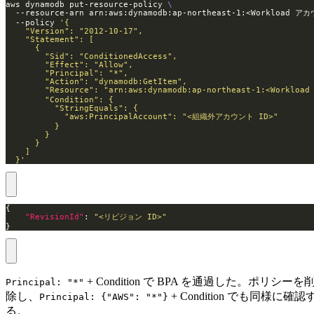
aws dynamodb put-resource-policy 
  --resource-arn arn:aws:dynamodb:ap-northeast-1:<Workload ア
  --policy 
  }'
"RevisionId"
: 
"<リビジョン ID>"
}
+ Condition で BPA を通過した。ポリシーを
Principal: "*"
除し、
+ Condition でも同様に確認
Principal: {"AWS": "*"}
る。