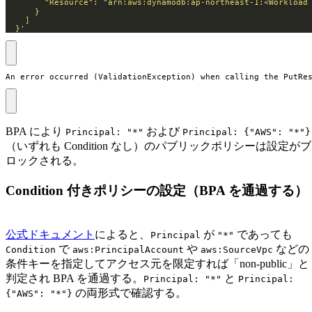
  }'
An error occurred (ValidationException) when calling the PutRe
BPA により
および
Principal: "*"
Principal: {"AWS": "*"}
（いずれも Condition なし）のパブリックポリシーは設定がブ
ロックされる。
Condition 付きポリシーの設定（BPA を通過する）
公式ドキュメント
によると、
が
であっても
Principal
"*"
で
や
などの
Condition
aws:PrincipalAccount
aws:SourceVpc
条件キーを指定してアクセス元を限定すれば「non-public」と
判定され BPA を通過する。
と
Principal: "*"
Principal:
の両形式で確認する。
{"AWS": "*"}