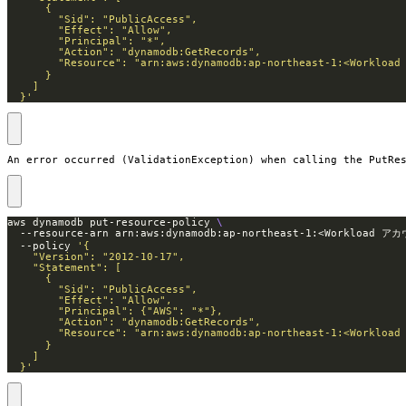
  }'
An error occurred (ValidationException) when calling the PutRe
aws dynamodb put-resource-policy 
  --resource-arn arn:aws:dynamodb:ap-northeast-1:<Workloa
  --policy 
  }'