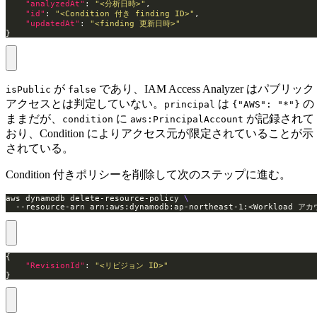
"analyzedAt"
: 
"<分析日時>"
"id"
: 
"<Condition 付き finding ID>"
"updatedAt"
: 
"<finding 更新日時>"
}
が
であり、IAM Access Analyzer はパブリック
isPublic
false
アクセスとは判定していない。
は
の
principal
{"AWS": "*"}
ままだが、
に
が記録されて
condition
aws:PrincipalAccount
おり、Condition によりアクセス元が限定されていることが示
されている。
Condition 付きポリシーを削除して次のステップに進む。
aws dynamodb delete-resource-policy 
  --resource-arn arn:aws:dynamodb:ap-northeast-1:<Workload ア
"RevisionId"
: 
"<リビジョン ID>"
}