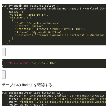
aws dynamodb put-resource-policy 
  --resource-arn arn:aws:dynamodb:ap-northeast-1:<Workload ア
  --policy 
  }'
"RevisionId"
: 
"<リビジョン ID>"
}
テーブルの finding を確認する。
aws accessanalyzer list-findings-v2 
  --analyzer-arn arn:aws:access-analyzer:ap-northeast-1:<Audi
  --filter 
'{"status": {"eq": ["ACTIVE"]}, "resourceType": {"e
  --query 
'findings[].{id:id,resource:resource,resourceType:re
  --region ap-northeast-1 