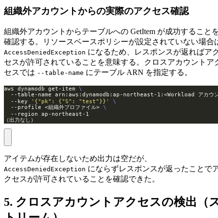
組織外アカウントからの実際のアクセス確認
組織外アカウントからテーブルへの GetItem が成功すること
確認する。リソースベースポリシーが設定されていない場合
になるため、レスポンスが返ればア
AccessDeniedException
セスが許可されていることを意味する。クロスアカウントア
セスでは
にテーブル ARN を指定する。
--table-name
aws dynamodb get-item 
  --table-name arn:aws:dynamodb:ap-northeast-1:<Workload アカウ
  --key 
'{"pk": {"S": "test"}}'
  --profile <組織外プロファイル> 
（出力なし）
アイテムが存在しないため出力は空だが、
にならずレスポンスが返ったことで
AccessDeniedException
クセスが許可されていることを確認できた。
5. クロスアカウントアクセスの検出（
トリーム）