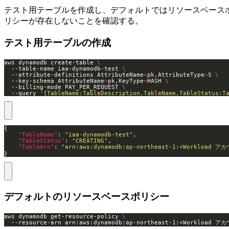
テスト用テーブルを作成し、デフォルトではリソースベース
リシーが存在しないことを確認する。
テスト用テーブルの作成
aws dynamodb create-table 
  --table-name iaa-dynamodb-test 
  --attribute-definitions AttributeName
=
pk,AttributeType
=
S 
  --key-schema AttributeName
=
pk,KeyType
=
HASH 
  --billing-mode PAY_PER_REQUEST 
  --query 
'{TableName:TableDescription.TableName,TableStatus:T
"TableName"
: 
"iaa-dynamodb-test"
"TableStatus"
: 
"CREATING"
"TableArn"
: 
"arn:aws:dynamodb:ap-northeast-1:<Workload アカ
}
デフォルトのリソースベースポリシー
aws dynamodb get-resource-policy 
  --resource-arn arn:aws:dynamodb:ap-northeast-1:<Workload ア