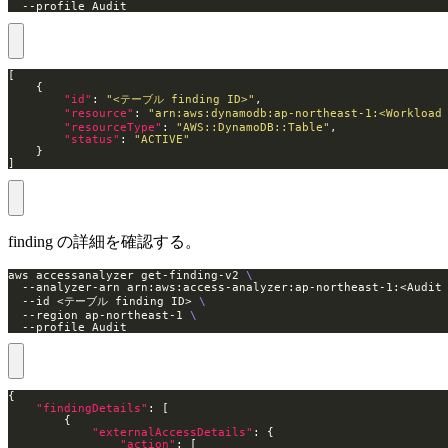
  --profile Audit
"id"
: 
"<テーブル finding ID>"
"resource"
: 
"arn:aws:dynamodb:ap-northeast-1:<Workloa
"resourceType"
: 
"AWS::DynamoDB::Table"
"status"
: 
"ACTIVE"
]
finding の詳細を確認する。
aws accessanalyzer get-finding-v2 
  --analyzer-arn arn:aws:access-analyzer:ap-northeast-1:<Audi
  --id <テーブル finding ID> 
  --region ap-northeast-1 
  --profile Audit
"findingDetails"
"externalAccessDetails"
"action"