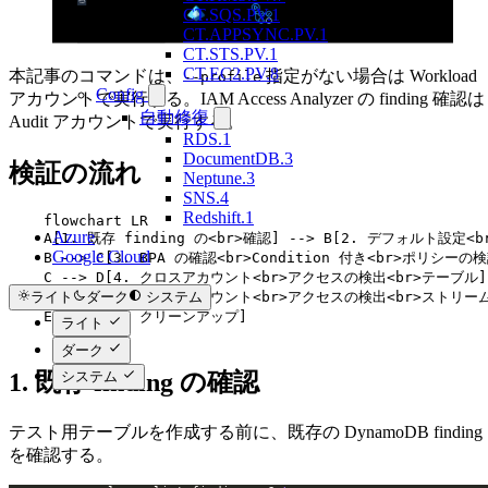
CT.SQS.PV.1
CT.APPSYNC.PV.1
CT.STS.PV.1
CT.EC2.PV.8
本記事のコマンドは、
指定がない場合は Workload
--profile
Config
アカウントで実行する。IAM Access Analyzer の finding 確認は
自動修復
Audit アカウントで実行する。
RDS.1
DocumentDB.3
検証の流れ
Neptune.3
SNS.4
Redshift.1
    flowchart LR

Azure
    A[1. 既存 finding の<br>確認] --> B[2. デフォルト設定<b
Google Cloud
    B --> C[3. BPA の確認<br>Condition 付き<br>ポリシーの検
    C --> D[4. クロスアカウント<br>アクセスの検出<br>テーブル]

ライト
ダーク
システム
    D --> E[5. クロスアカウント<br>アクセスの検出<br>ストリーム
    E --> F[6. クリーンアップ]

ライト
ダーク
1. 既存 finding の確認
システム
テスト用テーブルを作成する前に、既存の DynamoDB finding
を確認する。