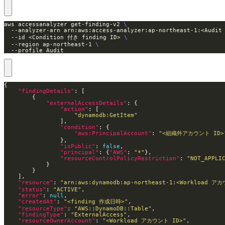
aws accessanalyzer get-finding-v2 
  --analyzer-arn arn:aws:access-analyzer:ap-northeast-1:<Audi
  --id <Condition 付き finding ID> 
  --region ap-northeast-1 
  --profile Audit
"findingDetails"
"externalAccessDetails"
"action"
"dynamodb:GetItem"
"condition"
"aws:PrincipalAccount"
: 
"<組織外アカウント ID>
"isPublic"
: 
false
"principal"
: {
"AWS"
: 
"*"
"resourceControlPolicyRestriction"
: 
"NOT_APPLI
"resource"
: 
"arn:aws:dynamodb:ap-northeast-1:<Workload アカ
"status"
: 
"ACTIVE"
"error"
: 
null
"createdAt"
: 
"<finding 作成日時>"
"resourceType"
: 
"AWS::DynamoDB::Table"
"findingType"
: 
"ExternalAccess"
"resourceOwnerAccount"
: 
"<Workload アカウント ID>"