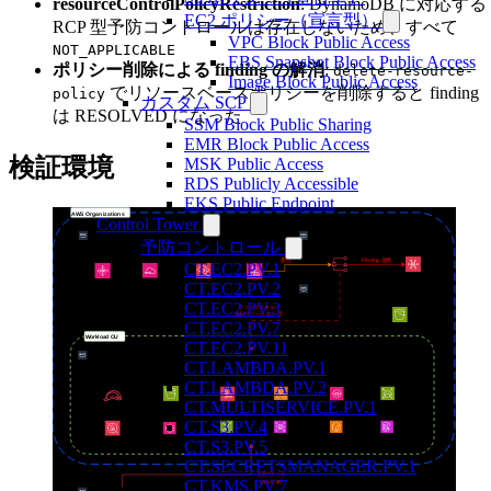
resourceControlPolicyRestriction
: DynamoDB に対応する
EC2 ポリシー（宣言型）
RCP 型予防コントロールは存在しないため、すべて
VPC Block Public Access
NOT_APPLICABLE
EBS Snapshot Block Public Access
ポリシー削除による finding の解消
:
delete-resource-
Image Block Public Access
でリソースベースポリシーを削除すると finding
policy
カスタム SCP
は RESOLVED になった
SSM Block Public Sharing
EMR Block Public Access
検証環境
MSK Public Access
RDS Publicly Accessible
EKS Public Endpoint
Control Tower
予防コントロール
CT.EC2.PV.1
CT.EC2.PV.2
CT.EC2.PV.3
CT.EC2.PV.7
CT.EC2.PV.11
CT.LAMBDA.PV.1
CT.LAMBDA.PV.2
CT.MULTISERVICE.PV.1
CT.S3.PV.4
CT.S3.PV.5
CT.SECRETSMANAGER.PV.1
CT.KMS.PV.7