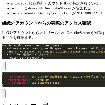
に組織外アカウント ID が特定されている
principal
に
が含まれる
action
dynamodb:DescribeStream
が
resourceControlPolicyRestriction
NOT_APPLICABLE
組織外アカウントからの実際のアクセス確認
組織外アカウントからストリームへの DescribeStream が成功
ることを確認する。
aws dynamodbstreams describe-stream 
  --stream-arn arn:aws:dynamodb:ap-northeast-1:<Workload 
  --query 
'{StreamArn:StreamDescription.StreamArn,StreamStatus
  --profile <組織外プロファイル> 
  --region ap-northeast-1
"StreamArn"
: 
"arn:aws:dynamodb:ap-northeast-1:<Workloa
"StreamStatus"
: 
"ENABLED"
"TableName"
: 
"iaa-dynamodb-test"
}