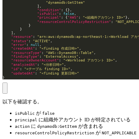
"dynamodb:GetItem"
"condition"
"isPublic"
: 
false
"principal"
: {
"AWS"
: 
"<組織外アカウント ID>"
"resourceControlPolicyRestriction"
: 
"NOT_APPLI
"resource"
: 
"arn:aws:dynamodb:ap-northeast-1:<Workload アカ
"status"
: 
"ACTIVE"
"error"
: 
null
"createdAt"
: 
"<finding 作成日時>"
"resourceType"
: 
"AWS::DynamoDB::Table"
"findingType"
: 
"ExternalAccess"
"resourceOwnerAccount"
: 
"<Workload アカウント ID>"
"analyzedAt"
: 
"<分析日時>"
"id"
: 
"<テーブル finding ID>"
"updatedAt"
: 
"<finding 更新日時>"
}
以下を確認する。
が
isPublic
false
に組織外アカウント ID が特定されている
principal
に
が含まれる
action
dynamodb:GetItem
が
resourceControlPolicyRestriction
NOT_APPLICABLE