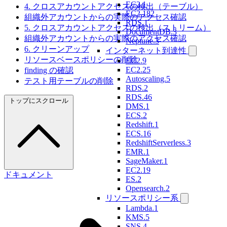
EC2.1
4. クロスアカウントアクセスの検出（テーブル）
EC2.182
組織外アカウントからの実際のアクセス確認
RDS.1
5. クロスアカウントアクセスの検出（ストリーム）
DocumentDB.3
組織外アカウントからの実際のアクセス確認
Neptune.3
6. クリーンアップ
インターネット到達性
リソースベースポリシーの削除
EC2.9
EC2.25
finding の確認
Autoscaling.5
テスト用テーブルの削除
RDS.2
RDS.46
トップにスクロール
DMS.1
ECS.2
Redshift.1
ECS.16
RedshiftServerless.3
EMR.1
SageMaker.1
EC2.19
ドキュメント
ES.2
Opensearch.2
リソースポリシー系
Lambda.1
KMS.5
SNS.4