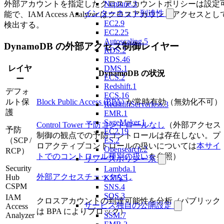
外部アカウントを指定したクロスアカウントポリシーは設定
Neptune.3
インターネット到達性
能で、IAM Access Analyzer はクロスアカウントアクセスとし
EC2.9
検出する。
EC2.25
Autoscaling.5
DynamoDB の外部アクセス制御レイヤー
RDS.2
RDS.46
DMS.1
レイヤ
DynamoDB の状況
ECS.2
ー
Redshift.1
デフォ
ECS.16
ルト保
Block Public Access (BPA)
が常時有効（無効化不可）
RedshiftServerless.3
護
EMR.1
SageMaker.1
Control Tower 予防コントロールなし
（外部アクセス
予防
EC2.19
制御の観点での予防コントロールは存在しない。プ
ES.2
（SCP /
ロアクティブコントロールの扱いについては
本サイ
Opensearch.2
RCP）
トでのコントロール種別の扱い
を参照）
リソースポリシー系
Security
Lambda.1
外部アクセスチェックなし
Hub
KMS.5
CSPM
SNS.4
SQS.3
IAM
クロスアカウントの到達可能性を分析（パブリック
サービス独自の公開設定
Access
は BPA によりブロック）
SSM.7
Analyzer