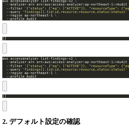
aws accessanalyzer list-findings-v2 
  --analyzer-arn arn:aws:access-analyzer:ap-northeast-1:<Audi
  --filter 
'{"status": {"eq": ["ACTIVE"]}, "resourceType": {"e
  --query 
'findings[].{id:id,resource:resource,status:status}'
  --region ap-northeast-1 
  --profile Audit
[]
aws accessanalyzer list-findings-v2 
  --analyzer-arn arn:aws:access-analyzer:ap-northeast-1:<Audi
  --filter 
'{"status": {"eq": ["ACTIVE"]}, "resourceType": {"e
  --query 
'findings[].{id:id,resource:resource,status:status}'
  --region ap-northeast-1 
  --profile Audit
[]
2. デフォルト設定の確認