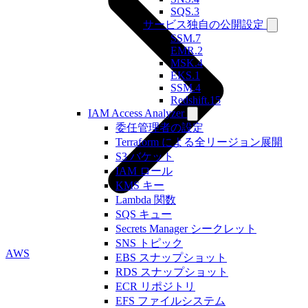
SQS.3
サービス独自の公開設定
SSM.7
EMR.2
MSK.4
EKS.1
SSM.4
Redshift.15
IAM Access Analyzer
委任管理者の設定
Terraform による全リージョン展開
S3 バケット
IAM ロール
KMS キー
Lambda 関数
SQS キュー
Secrets Manager シークレット
SNS トピック
AWS
EBS スナップショット
RDS スナップショット
ECR リポジトリ
EFS ファイルシステム