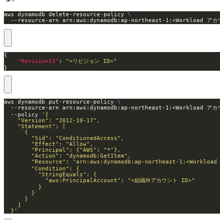
aws dynamodb delete-resource-policy 
  --resource-arn arn:aws:dynamodb:ap-northeast-1:<Workload ア
"RevisionId"
: 
"<リビジョン ID>"
}
aws dynamodb put-resource-policy 
  --resource-arn arn:aws:dynamodb:ap-northeast-1:<Workload ア
  --policy 
  }'