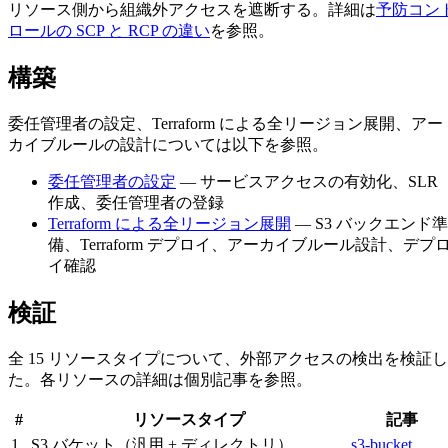
リソース側から組織外アクセスを遮断する。詳細は
予防コン
ロールの SCP と RCP の違い
を参照。
構築
委任管理者の設定、Terraform による全リージョン展開、アー
カイブルールの設計については以下を参照。
委任管理者の設定
— サービスアクセスの有効化、SLR
作成、委任管理者の登録
Terraform による全リージョン展開
— S3 バックエンド準
備、Terraform デプロイ、アーカイブルール設計、デプ
イ確認
検証
全 15 リソースタイプについて、外部アクセスの検出を検証し
た。各リソースの詳細は個別記事を参照。
#
リソースタイプ
記事
1
S3 バケット（汎用 + ディレクトリ）
s3-bucket