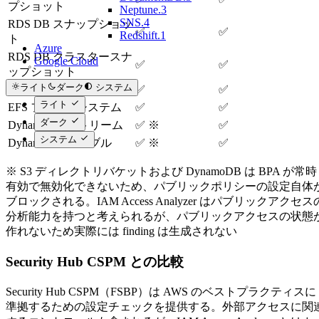
プショット
Neptune.3
SNS.4
RDS DB スナップショッ
✅
✅
Redshift.1
ト
Azure
RDS DB クラスタースナ
Google Cloud
✅
✅
ップショット
ライト
ダーク
システム
ECR リポジトリ
✅
✅
ライト
EFS ファイルシステム
✅
✅
ダーク
DynamoDB ストリーム
✅ ※
✅
システム
DynamoDB テーブル
✅ ※
✅
※ S3 ディレクトリバケットおよび DynamoDB は BPA が常時
有効で無効化できないため、パブリックポリシーの設定自体
ブロックされる。IAM Access Analyzer はパブリックアクセス
分析能力を持つと考えられるが、パブリックアクセスの状態
作れないため実際には finding は生成されない
Security Hub CSPM との比較
Security Hub CSPM（FSBP）は AWS のベストプラクティスに
準拠するための設定チェックを提供する。外部アクセスに関