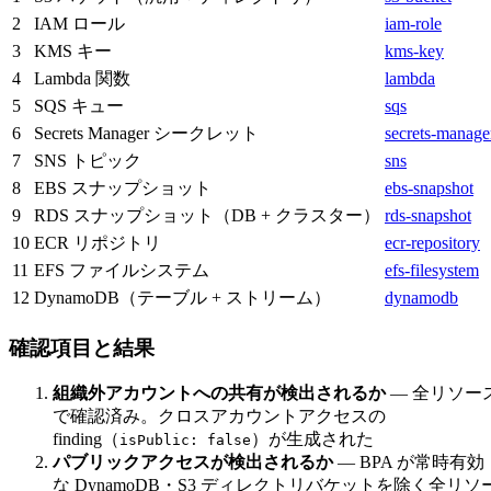
2
IAM ロール
iam-role
3
KMS キー
kms-key
4
Lambda 関数
lambda
5
SQS キュー
sqs
6
Secrets Manager シークレット
secrets-manage
7
SNS トピック
sns
8
EBS スナップショット
ebs-snapshot
9
RDS スナップショット（DB + クラスター）
rds-snapshot
10
ECR リポジトリ
ecr-repository
11
EFS ファイルシステム
efs-filesystem
12
DynamoDB（テーブル + ストリーム）
dynamodb
確認項目と結果
組織外アカウントへの共有が検出されるか
— 全リソー
で確認済み。クロスアカウントアクセスの
finding（
）が生成された
isPublic: false
パブリックアクセスが検出されるか
— BPA が常時有効
な DynamoDB・S3 ディレクトリバケットを除く全リソ