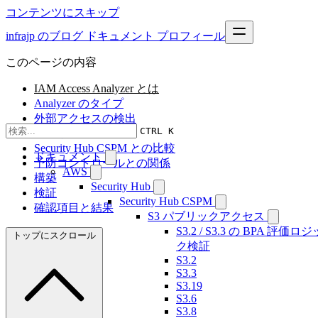
コンテンツにスキップ
infrajp のブログ
ドキュメント
プロフィール
このページの内容
IAM Access Analyzer とは
Analyzer のタイプ
外部アクセスの検出
CTRL K
対応リソース
Security Hub CSPM との比較
ドキュメント
予防コントロールとの関係
AWS
構築
Security Hub
検証
Security Hub CSPM
確認項目と結果
S3 パブリックアクセス
S3.2 / S3.3 の BPA 評価ロジ
トップにスクロール
ク検証
S3.2
S3.3
S3.19
S3.6
S3.8