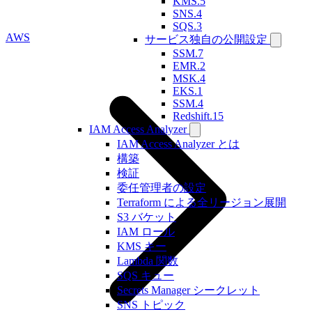
KMS.5
SNS.4
SQS.3
AWS
サービス独自の公開設定
SSM.7
EMR.2
MSK.4
EKS.1
SSM.4
Redshift.15
IAM Access Analyzer
IAM Access Analyzer とは
構築
検証
委任管理者の設定
Terraform による全リージョン展開
S3 バケット
IAM ロール
KMS キー
Lambda 関数
SQS キュー
Secrets Manager シークレット
SNS トピック