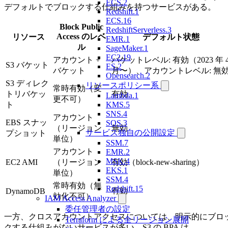
ECS.2
デフォルトでブロックする仕組みを持つサービスがある。
Redshift.1
ECS.16
Block Public
RedshiftServerless.3
Access のレベ
リソース
デフォルト状態
EMR.1
ル
SageMaker.1
EC2.19
アカウント +
バケットレベル: 有効（2023 年 
S3 バケット
ES.2
バケット
月〜）、アカウントレベル: 無
Opensearch.2
S3 ディレク
リソースポリシー系
常時有効（変
トリバケッ
有効
Lambda.1
更不可）
ト
KMS.5
SNS.4
アカウント
EBS スナッ
SQS.3
（リージョン
無効
サービス独自の公開設定
プショット
単位）
SSM.7
アカウント
EMR.2
MSK.4
EC2 AMI
（リージョン
有効（block-new-sharing）
EKS.1
単位）
SSM.4
常時有効（無
Redshift.15
有効
DynamoDB
効化不可）
IAM Access Analyzer
委任管理者の設定
一方、クロスアカウントアクセスについては、明示的にブロ
Terraform による全リージョン展開
クする仕組みがないサービスが多い。S3 の BPA は