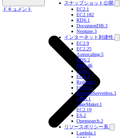
スナップショット公開
ドキュメント
EC2.1
EC2.182
RDS.1
DocumentDB.3
Neptune.3
インターネット到達性
EC2.9
EC2.25
Autoscaling.5
RDS.2
RDS.46
DMS.1
ECS.2
Redshift.1
ECS.16
RedshiftServerless.3
EMR.1
SageMaker.1
EC2.19
ES.2
Opensearch.2
リソースポリシー系
Lambda.1