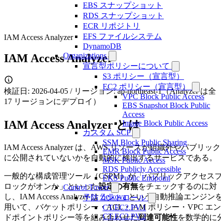
EBS スナップショット
RDS スナップショット
ECR リポジトリ
EFS ファイルシステム
IAM Access Analyzer
DynamoDB
Organizations
IAM Access Analyzer
宣言型ポリシーについて
S3 ポリシー（宣言型）
EC2 ポリシー（宣言型）
検証日: 2026-04-05 / リージョン: ap-northeast-1（Analyzer は全
VPC Block Public Access
17 リージョンにデプロイ）
EBS Snapshot Block Public
Access
IAM Access Analyzer とは
Image Block Public Access
カスタム SCP
SSM Block Public Sharing
IAM Access Analyzer は、AWS リソースが組織外やパブリック
EMR Block Public Access
に公開されていないかを自動的に検出するサービスである。
MSK Public Access
RDS Publicly Accessible
一般的な構成管理ツール（CSPM）が「パブリックアクセス
EKS Public Endpoint
ロックがオンか」といった
設定の有無
をチェックするのに対
Control Tower
し、IAM Access Analyzer は
Zelkova
という自動推論エンジン
予防コントロール
用いて、バケットポリシー・ACL・IAM ポリシー・VPC エン
CT.EC2.PV.1
CT.EC2.PV.2
ドポイントポリシー等を組み合わせた
到達可能性
を数学的に