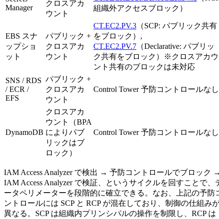
クロスアカ
Manager
組織外アクセスブロック）
ウント
CT.EC2.PV.3
（SCP: パブリック共有
EBS スナ
パブリック +
をブロック）,
ップショ
クロスアカ
CT.EC2.PV.7
（Declarative: パブリッ
ット
ウント
ク共有をブロック）※クロスアカウ
ント共有のブロックは未対応
パブリック +
SNS / RDS
/ ECR /
クロスアカ
Control Tower 予防コントロールなし
EFS
ウント
クロスアカ
ウント（BPA
DynamoDB
によりパブ
Control Tower 予防コントロールなし
リックはブ
ロック）
IAM Access Analyzer で検出 → 予防コントロールでブロック 
IAM Access Analyzer で検証、というサイクルを回すことで、
ータペリメーターを段階的に確立できる。なお、上記の予防
ントロールには SCP と RCP が混在しており、制御の仕組み
異なる。SCP は組織内プリンシパルの操作を制限し、RCP は