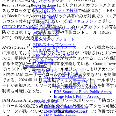
S3 バケット
によりクロスアカウントアクセ
RestrictPublicBuckets=true
IAM ロール
スもブロックするが（
S3 バケットの検証
で確認済み）、EBS
KMS キー
の Block Public Access はパブリック共有のみが対象でクロス
Lambda 関数
カウント共有はブロックしない（
公式ドキュメント
に明記、
SQS キュー
CT.EC2.PV.7 の検証
でも確認済み）。クロスアカウント共有
Secrets Manager シークレット
防ぐにはポリシーの適切な管理や予防コントロール（RCP /
SNS トピック
SCP）の導入が必要となる。
EBS スナップショット
RDS スナップショット
AWS は 2022 年から「
データペリメーター
」という概念を公
ECR リポジトリ
に推進しており、「信頼された ID だけが、信頼されたリソ
EFS ファイルシステム
スに、期待されたネットワークからアクセスする」ことを保
DynamoDB
する予防的ガードレールの確立を推奨している。Control Towe
Organizations
では SCP（サービスコントロールポリシー）によりアカウン
宣言型ポリシーについて
ト内の IAM ユーザーやロールの操作（設定変更など）を制御
S3 ポリシー（宣言型）
できる。2024 年 11 月には RCP（リソースコントロールポリ
EC2 ポリシー（宣言型）
ー）が追加され、リソース側から組織外のアクセスを拒否す
VPC Block Public Access
制御も可能になった。
EBS Snapshot Block Public Access
Image Block Public Access
IAM Access Analyzer は、BPA やリソースポリシー、予防コン
カスタム SCP
トロール等の設定を総合的に分析し、外部からアクセス可能
SSM Block Public Sharing
リソースが残っていないかを
検出
するツールとして位置づけ
EMR Block Public Access
MSK Public Access