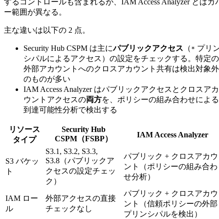
するコントロールも含まれるが、IAM Access Analyzer とはカ
ー範囲が異なる。
主な違いは以下の 2 点。
Security Hub CSPM は主に
パブリックアクセス
（
プリ
*
シパルによるアクセス）の設定をチェックする。特定の
外部アカウントへのクロスアカウント共有は検出対象外
のものが多い
IAM Access Analyzer はパブリックアクセスとクロスアカ
ウントアクセスの
両方
を、ポリシーの組み合わせによる
到達可能性分析で検出する
リソース
Security Hub
IAM Access Analyzer
CSPM（FSBP）
タイプ
S3.1, S3.2, S3.3,
パブリック + クロスアカウ
S3.8（パブリックア
S3 バケッ
ント（ポリシーの組み合わ
クセスの設定チェッ
ト
せ分析）
ク）
パブリック + クロスアカウ
IAM ロー
外部アクセスの直接
ント（信頼ポリシーの外部
ル
チェックなし
プリンシパルを検出）