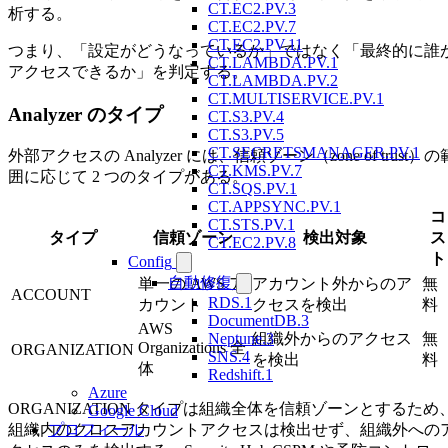
CT.EC2.PV.3
析する。
CT.EC2.PV.7
CT.EC2.PV.11
つまり、「設定がどうなっているか」ではなく「最終的に誰
CT.LAMBDA.PV.1
アクセスできるか」を判定する。
CT.LAMBDA.PV.2
CT.MULTISERVICE.PV.1
Analyzer のタイプ
CT.S3.PV.4
CT.S3.PV.5
CT.SECRETSMANAGER.PV.1
外部アクセスの Analyzer には、信頼ゾーン（zone of trust）の
CT.KMS.PV.7
囲に応じて 2 つのタイプがある。
CT.SQS.PV.1
CT.APPSYNC.PV.1
コ
CT.STS.PV.1
タイプ
信頼ゾーン
検出対象
ス
CT.EC2.PV.8
ト
Config
自動修復
単一の AWS ア
アカウント外からのア
無
ACCOUNT
RDS.1
カウント
クセスを検出
料
DocumentDB.3
AWS
Neptune.3
組織外からのアクセス
無
Organizations 全
ORGANIZATION
SNS.4
を検出
料
体
Redshift.1
Azure
ORGANIZATION タイプは組織全体を信頼ゾーンとするため
Google Cloud
プロフィール
組織内のクロスアカウントアクセスは検出せず、組織外への