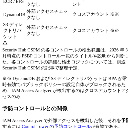
ECR / EFS
クなし
ント
外部アクセスチェッ
クロスアカウント ※※
DynamoDB
クなし
S3 ディレ
外部アクセスチェッ
クトリバ
クロスアカウント ※※
クなし
ケット
Security Hub CSPM の各コントロールの検出範囲は、2026 年 3
月時点の FSBP コントロール一覧のタイトルや説明から判断
た。各コントロールの詳細な検出ロジックについては、別途
Security Hub CSPM の記事で整理予定。
※※ DynamoDB および S3 ディレクトリバケットは BPA が常
時有効でパブリックポリシーの設定自体がブロックされるた
め、IAM Access Analyzer が検出するのはクロスアカウントア
セスのみ
予防コントロールとの関係
IAM Access Analyzer で外部アクセスを
検出
した後、それを
予
するには
Control Tower の予防コントロール
が有効である。