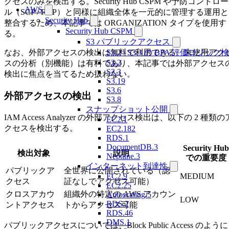
クセスのみを検出する。Security Hub CSPM や予防コントロー
AWS
ル（SCP / RCP）と同様に組織全体を一元的に管理する運用と
Security Hub
整合するため、本記事では ORGANIZATION タイプを使用す
Security Hub CSPM
る。
S3 パブリックアクセス
S3.2 / S3.3 の BPA 評価ロジック
なお、外部アクセスの検出は無料で利用できる。未使用アク
S3.2
スの分析（別機能）は有料であり、本記事では外部アクセス
S3.3
検出に焦点を当てるため扱わない。
S3.19
S3.6
外部アクセスの検出
S3.8
スナップショット公開
IAM Access Analyzer の外部アクセス検出は、以下の 2 種類の
EC2.1
クセスを検出する。
EC2.182
RDS.1
DocumentDB.3
Security Hub
検出対象
説明
Neptune.3
での重要度
インターネット到達性
パブリックア
全世界に公開されている（認
MEDIUM
EC2.9
クセス
証なしでアクセス可能）
EC2.25
クロスアカウ
組織外の特定の AWS アカウン
Autoscaling.5
LOW
RDS.2
ントアクセス
トからアクセス可能
RDS.46
DMS.1
パブリックアクセスについては、Block Public Access のように