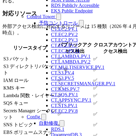
れる。
RDS Publicly Accessible
EKS Public Endpoint
対応リソース
Control Tower
予防コントロール
外部アクセス検出に対応するリソースは 15 種類（2026 年 4 
CT.EC2.PV.1
時点）。
CT.EC2.PV.2
CT.EC2.PV.3
パブリックアク
クロスアカウント
CT.EC2.PV.7
リソースタイプ
CT.EC2.PV.11
セス検出
クセス検出
CT.LAMBDA.PV.1
S3 バケット
✅
✅
CT.LAMBDA.PV.2
S3 ディレクトリバケッ
CT.MULTISERVICE.PV.1
✅ ※
✅
CT.S3.PV.4
ト
CT.S3.PV.5
IAM ロール
✅
✅
CT.SECRETSMANAGER.PV.1
KMS キー
✅
✅
CT.KMS.PV.7
CT.SQS.PV.1
Lambda 関数・レイヤー
✅
✅
CT.APPSYNC.PV.1
SQS キュー
✅
✅
CT.STS.PV.1
Secrets Manager シークレ
CT.EC2.PV.8
✅
✅
Config
ット
自動修復
SNS トピック
✅
✅
RDS.1
EBS ボリュームスナッ
DocumentDB.3
✅
✅