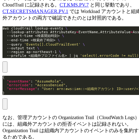
CloudTrail に記録される。
CT.KMS.PV.7
と同じ挙動であり、
CT.SECRETSMANAGER.PV.1
では Workload アカウントと組
外アカウントの両方で確認できたのとは対照的である。
aws cloudtrail lookup-events 
  --lookup-attributes AttributeKey
=
EventName,AttributeValue
=
As
  --start-time <検索開始時刻> 
  --end-time <検索終了時刻> 
  --query 
'Events[].CloudTrailEvent'
  --output text 
  --region ap-northeast-1 
  --profile <組織外プロファイル名> | jq 
'select(.errorCode != null)
"eventName"
: 
"AssumeRole"
"errorCode"
: 
"AccessDenied"
"errorMessage"
: 
"User: arn:aws:iam::<組織外アカウント ID>:user/<IA
}
なお、管理アカウントの Organization Trail（CloudWatch Logs
には、組織外アカウントの拒否イベントは記録されない。
Organization Trail は組織内アカウントのイベントのみを集約す
るためである。