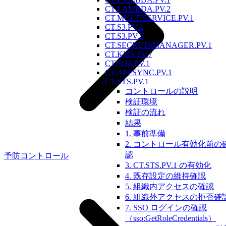
CT.LAMBDA.PV.2
CT.MULTISERVICE.PV.1
CT.S3.PV.4
CT.S3.PV.5
CT.SECRETSMANAGER.PV.1
CT.KMS.PV.7
CT.SQS.PV.1
CT.APPSYNC.PV.1
CT.STS.PV.1
コントロールの説明
検証環境
検証の流れ
結果
1. 事前準備
2. コントロール有効化前の
認
予防コントロール
3. CT.STS.PV.1 の有効化
4. 既存設定の維持確認
5. 組織内アクセスの確認
6. 組織外アクセスの拒否確
7. SSO ログインの確認
（sso:GetRoleCredentials）