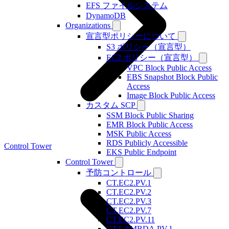
EFS ファイルシステム
DynamoDB
Organizations
宣言型ポリシーについて
S3 ポリシー（宣言型）
EC2 ポリシー（宣言型）
VPC Block Public Access
EBS Snapshot Block Public
Access
Image Block Public Access
カスタム SCP
SSM Block Public Sharing
EMR Block Public Access
MSK Public Access
RDS Publicly Accessible
Control Tower
EKS Public Endpoint
Control Tower
予防コントロール
CT.EC2.PV.1
CT.EC2.PV.2
CT.EC2.PV.3
CT.EC2.PV.7
CT.EC2.PV.11
CT.LAMBDA.PV.1