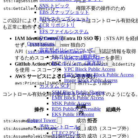
同上
sts:TagSession
SNS トピック
権限不要の操作のため
sts:GetCallerIdentity
EBS スナップショット
RDS スナップショット
この設計により、以下のユースケースはコントロール有効化
ECR リポジトリ
も正常に動作する。
EFS ファイルシステム
DynamoDB
IAM Identity Center（Entra ID SSO 等）
: STS API を経
Organizations
せず、IAM Identity Center 独自の
宣言型ポリシーについて
API（
）で一時認証情報を取得
sso:GetRoleCredentials
S3 ポリシー（宣言型）
するためスコープ外（
SDK の認証フロー
を参照）
EC2 ポリシー（宣言型）
GitHub Actions OIDC
:
sts:AssumeRoleWithWebIdentity
VPC Block Public Access
を使用 → スコープ外
EBS Snapshot Block Public Access
AWS サービスによるロール引き受け
:
Image Block Public Access
条件により除外
aws:PrincipalIsAWSService
カスタム SCP
SSM Block Public Sharing
コントロール有効化時の動作をまとめると以下のようになる
EMR Block Public Access
MSK Public Access
組織
RDS Publicly Accessible
操作
組織外
内
EKS Public Endpoint
Control Tower
成功
拒否
sts:AssumeRole
予防コントロール
成功
成功（スコープ外）
sts:AssumeRoleWithSAML
CT.EC2.PV.1
成功
成功（スコープ外）
sts:AssumeRoleWithWebIdentity