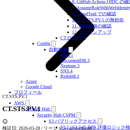
8. GitHub Actions OIDC の
（AssumeRoleWithWebIdenti
9. CloudTrail での確認
10. CT.STS.PV.1 の無効化
11. 制限解除の確認
12. クリーンアップ
CT.EC2.PV.8
Config
自動修復
RDS.1
DocumentDB.3
Neptune.3
SNS.4
Redshift.1
Azure
Google Cloud
プロフィール
CT.STS.PV.1
AWS
CT.STS.PV.1
Security Hub
Security Hub CSPM
S3 パブリックアクセス
S3.2 / S3.3 の BPA 評価ロジック
検証日: 2026-03-28 / リージョン: ap-northeast-1