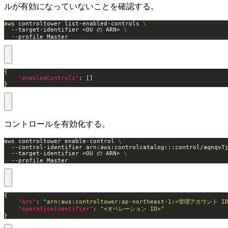
ルが有効になっていないことを確認する。
aws controltower list-enabled-controls 
  --target-identifier <OU の ARN> 
  --profile Master
"enabledControls"
}
コントロールを有効化する。
aws controltower enable-control 
  --control-identifier arn:aws:controlcatalog:::control/aqnqv7
  --target-identifier <OU の ARN> 
  --profile Master
"arn"
: 
"arn:aws:controltower:ap-northeast-1:<管理アカウント ID>
"operationIdentifier"
: 
"<オペレーション ID>"
}