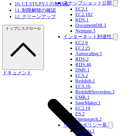
スナップショット公開
10. CT.STS.PV.1 の無効化
EC2.1
11. 制限解除の確認
EC2.182
12. クリーンアップ
RDS.1
DocumentDB.3
トップにスクロール
Neptune.3
インターネット到達性
EC2.9
EC2.25
Autoscaling.5
RDS.2
RDS.46
DMS.1
ドキュメント
ECS.2
Redshift.1
ECS.16
RedshiftServerless.3
EMR.1
SageMaker.1
EC2.19
ES.2
Opensearch.2
リソースポリシー系
Lambda.1