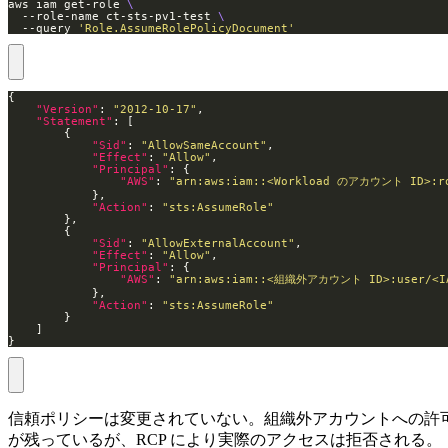
aws iam get-role 
  --role-name ct-sts-pv1-test 
  --query 
'Role.AssumeRolePolicyDocument'
"Version"
: 
"2012-10-17"
"Statement"
"Sid"
: 
"AllowSameAccount"
"Effect"
: 
"Allow"
"Principal"
"AWS"
: 
"arn:aws:iam::<Workload のアカウント ID>:r
"Action"
: 
"sts:AssumeRole"
"Sid"
: 
"AllowExternalAccount"
"Effect"
: 
"Allow"
"Principal"
"AWS"
: 
"arn:aws:iam::<組織外アカウント ID>:user/<
"Action"
: 
"sts:AssumeRole"
}
信頼ポリシーは変更されていない。組織外アカウントへの許
が残っているが、RCP により実際のアクセスは拒否される。