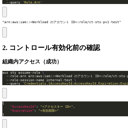
  --query 
'Role.Arn'
"arn:aws:iam::<Workload のアカウント ID>:role/ct-sts-pv1-test"
2. コントロール有効化前の確認
組織内アクセス（成功）
aws sts assume-role 
  --role-arn arn:aws:iam::<Workload のアカウント ID>:role/ct-sts-
  --role-session-name internal-test 
  --query 
'Credentials.{AccessKeyId:AccessKeyId,Expiration:Exp
"AccessKeyId"
: 
"<アクセスキー ID>"
"Expiration"
: 
"<有効期限>"
}