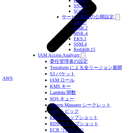
KMS.5
SNS.4
SQS.3
サービス独自の公開設定
SSM.7
EMR.2
MSK.4
EKS.1
SSM.4
Redshift.15
IAM Access Analyzer
委任管理者の設定
Terraform による全リージョン展開
S3 バケット
AWS
IAM ロール
KMS キー
Lambda 関数
SQS キュー
Secrets Manager シークレット
SNS トピック
EBS スナップショット
RDS スナップショット
ECR リポジトリ