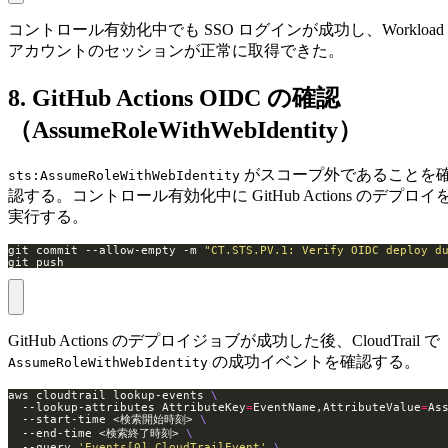
コントロール有効化中でも SSO ログインが成功し、Workload
アカウントのセッションが正常に取得できた。
8. GitHub Actions OIDC の確認
（AssumeRoleWithWebIdentity）
がスコープ外であることを
sts:AssumeRoleWithWebIdentity
認する。コントロール有効化中に GitHub Actions のデプロイ
実行する。
git commit --allow-empty -m 
"CT.STS.PV.1: Verify OIDC deploy d
git push
GitHub Actions のデプロイジョブが成功した後、CloudTrail で
の成功イベントを確認する。
AssumeRoleWithWebIdentity
aws cloudtrail lookup-events 
  --lookup-attributes AttributeKey
=
EventName,AttributeValue
=
As
  --start-time <検索開始時刻> 
  --end-time <検索終了時刻> 
  --query 
'Events[0].CloudTrailEvent'