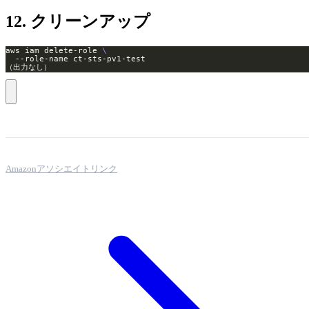
12. クリーンアップ
aws iam delete-role 
（出力なし）
Amazonアソシエイトリンク