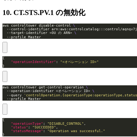
10. CT.STS.PV.1 の無効化
aws controltower disable-control 
  --control-identifier arn:aws:controlcatalog:::control/aqnqv7
  --target-identifier <OU の ARN> 
  --profile Master
"operationIdentifier"
: 
"<オペレーション ID>"
}
aws controltower get-control-operation 
  --operation-identifier <オペレーション ID> 
  --query 
'controlOperation.{operationType:operationType,statu
  --profile Master
"operationType"
: 
"DISABLE_CONTROL"
"status"
: 
"SUCCEEDED"
"statusMessage"
: 
"Operation was successful."
}