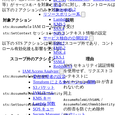
EC2.19
等）が
を対象とするのに対し、本コントロール
ES.2
サービス名:*
Opensearch.2
以下の 2 アクションのみを対象とする。
リソースポリシー系
Lambda.1
対象アクション
説明
KMS.5
IAM ロールの引き受け
sts:AssumeRole
SNS.4
セッションへのコンテキスト情報の設定
SQS.3
sts:SetContext
サービス独自の公開設定
以下の STS アクションは明示的にスコープ外であり、コント
SSM.7
EMR.2
ロール有効化後も影響を受けない。
MSK.4
EKS.1
スコープ外のアクション
理由
SSM.4
AWS セキュリティ認証情報
Redshift.15
を使用せず、リクエストコ
IAM Access Analyzer
ンテキストに
sts:AssumeRoleWithSAML
委任管理者の設定
が含ま
aws:PrincipalOrgID
Terraform による全リージョン展開
れないため
S3 バケット
IAM ロール
同上
sts:AssumeRoleWithWebIdentity
KMS キー
/
AssumeRoleWithSAML
Lambda 関数
AssumeRoleWithWebIdentity
sts:SetSourceIdentity
の拒否を防ぐため除外
SQS キュー
Secrets Manager シークレット