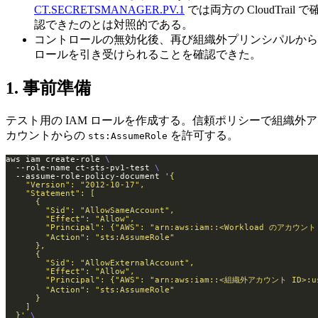
CT.SECRETSMANAGER.PV.1
では両方の CloudTrail で
認できたのとは対照的である。
コントロールの無効化後、再び組織外プリンシパルから
ロールを引き受けられることを確認できた。
1. 事前準備
テスト用の IAM ロールを作成する。信頼ポリシーで組織外ア
カウントからの
を許可する。
sts:AssumeRole
aws iam create-role 
  --role-name ct-sts-pv1-test 
  --assume-role-policy-document 
  }'