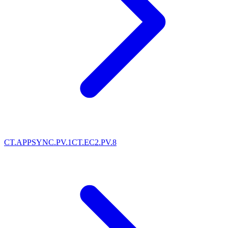
CT.APPSYNC.PV.1
CT.EC2.PV.8