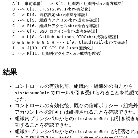
    A[1. 事前準備] --> B[2. 組織内・組織外<br>両方成功]

    B --> C[3. CT.STS.PV.1<br>有効化]

    C --> D[4. 既存設定<br>維持を確認]

    C --> E[5. 組織内アクセス<br>成功を確認]

    C --> F[6. 組織外アクセス<br>拒否を確認]

    C --> G[7. SSO ログイン<br>成功を確認]

    C --> H[8. GitHub Actions OIDC<br>成功を確認]

    D & E & F & G & H --> I[9. CloudTrail<br>で確認]

    I --> J[10. CT.STS.PV.1<br>無効化]

    J --> K[11. 組織外アクセス<br>成功を確認]

結果
コントロールの有効化前、組織内・組織外の両方から
でロールを引き受けられることを確認
sts:AssumeRole
きた。
コントロールの有効化後、既存の信頼ポリシー（組織外
アカウントへの許可）は維持されることを確認できた。
組織内プリンシパルからの
は引き続き
sts:AssumeRole
功することを確認できた。
組織外プリンシパルからの
が拒否され
sts:AssumeRole
ことを確認できた。ただし、エラーメッセージには