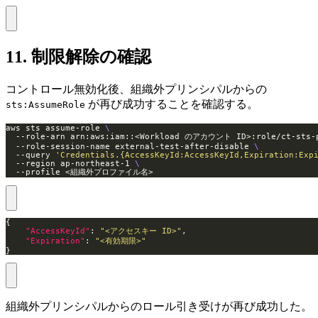
11. 制限解除の確認
コントロール無効化後、組織外プリンシパルからの
が再び成功することを確認する。
sts:AssumeRole
aws sts assume-role 
  --role-arn arn:aws:iam::<Workload のアカウント ID>:role/ct-sts-
  --role-session-name external-test-after-disable 
  --query 
'Credentials.{AccessKeyId:AccessKeyId,Expiration:Exp
  --region ap-northeast-1 
  --profile <組織外プロファイル名>
"AccessKeyId"
: 
"<アクセスキー ID>"
"Expiration"
: 
"<有効期限>"
}
組織外プリンシパルからのロール引き受けが再び成功した。