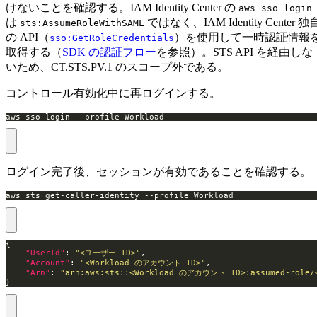
けないことを確認する。IAM Identity Center の
aws sso login
は
ではなく、IAM Identity Center 独
sts:AssumeRoleWithSAML
の API（
）を使用して一時認証情報
sso:GetRoleCredentials
取得する（
SDK の認証フロー
を参照）。STS API を経由しな
いため、CT.STS.PV.1 のスコープ外である。
コントロール有効化中に再ログインする。
aws sso login --profile Workload
ログイン完了後、セッションが有効であることを確認する。
aws sts get-caller-identity --profile Workload
"UserId"
: 
"<ユーザー ID>"
"Account"
: 
"<Workload のアカウント ID>"
"Arn"
: 
"arn:aws:sts::<Workload のアカウント ID>:assumed-ro
}