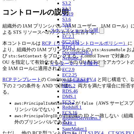
S3.2
S3.3
コントロールの説明
S3.19
S3.6
S3.8
組織外の IAM プリンシパル（IAM ユーザー、IAM ロール）
スナップショット公開
よる STS リソースへのアクセスを拒否する。
EC2.1
EC2.182
本コントロールは
RCP（リソースコントロールポリシー）
に
RDS.1
より、組織外の IAM プリンシパルからの
お
sts:AssumeRole
DocumentDB.3
び
をブロックする。Control Tower で対象の
sts:SetContext
Neptune.3
OU を指定して有効化すると、その OU 配下の全アカウント
インターネット到達性
全 IAM ロールに適用される。
EC2.9
EC2.25
RCP テンプレート
の Condition は
CT.S3.PV.4
と同じ構造で、
Autoscaling.5
下の 2 つの条件を AND で評価し、両方を満たす場合に拒否
RDS.2
RDS.46
る。
DMS.1
ECS.2
が
（AWS サービスプ
aws:PrincipalIsAWSService
false
Redshift.1
リンシパルでない）
ECS.16
が自組織の ID と一致しない（組織
aws:PrincipalOrgID
RedshiftServerless.3
外のプリンシパルである）
EMR.1
SageMaker.1
ただし、他の RCP 型コントロール（
CT.S3.PV.4
、
CT.SQS.PV.