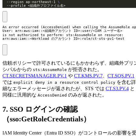
  --region ap-northeast-1 
  --profile <組織外プロファイル名>
An error occurred (AccessDenied) when calling the AssumeRole op
User: arn:aws:iam::<組織外アカウント ID>:user/<IAM ユーザー名>

is not authorized to perform: sts:AssumeRole on resource:

arn:aws:iam::<Workload のアカウント ID>:role/ct-sts-pv1-test
信頼ポリシーで許可されているにもかかわらず、組織外プリ
シパルからの
が拒否された。
sts:AssumeRole
CT.SECRETSMANAGER.PV.1
や
CT.KMS.PV.7
、
CT.SQS.PV.1
では
を含む詳
explicit deny in a resource control policy
細なエラーメッセージが返されたが、STS では
CT.S3.PV.4
と
同様に汎用的な
のみが返された。
AccessDenied
7. SSO ログインの確認
（sso:GetRoleCredentials）
IAM Identity Center（Entra ID SSO）がコントロールの影響を