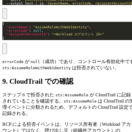
  --output text | jq 
'{eventName, errorCode, recipientAccountI
"eventName"
: 
"AssumeRoleWithWebIdentity"
"errorCode"
: 
null
"recipientAccountId"
: 
"<Workload のアカウント ID>"
}
が
（成功）であり、コントロール有効化中で
errorCode
null
は拒否されていない。
sts:AssumeRoleWithWebIdentity
9. CloudTrail での確認
ステップ 6 で拒否された
が CloudTrail に記録
sts:AssumeRole
されていることを確認する。
は CloudTrail の
sts:AssumeRole
理イベントに分類されるため、デフォルトの CloudTrail 設定
記録される。
RCP による拒否イベントは、リソース所有者（Workload アカ
ウント）ではなく、呼び出し元（組織外アカウント）の