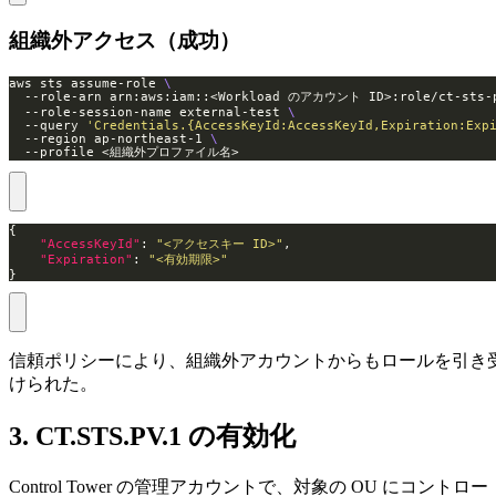
組織外アクセス（成功）
aws sts assume-role 
  --role-arn arn:aws:iam::<Workload のアカウント ID>:role/ct-sts-
  --role-session-name external-test 
  --query 
'Credentials.{AccessKeyId:AccessKeyId,Expiration:Exp
  --region ap-northeast-1 
  --profile <組織外プロファイル名>
"AccessKeyId"
: 
"<アクセスキー ID>"
"Expiration"
: 
"<有効期限>"
}
信頼ポリシーにより、組織外アカウントからもロールを引き
けられた。
3. CT.STS.PV.1 の有効化
Control Tower の管理アカウントで、対象の OU にコントロー