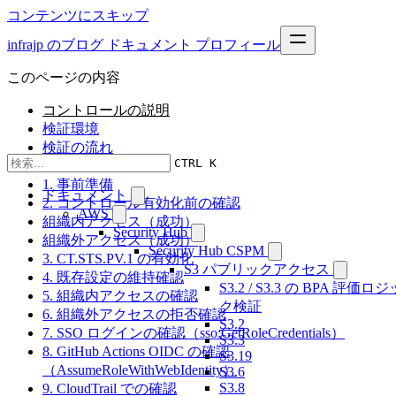
コンテンツにスキップ
infrajp のブログ
ドキュメント
プロフィール
このページの内容
コントロールの説明
検証環境
検証の流れ
CTRL K
結果
1. 事前準備
ドキュメント
2. コントロール有効化前の確認
AWS
組織内アクセス（成功）
Security Hub
組織外アクセス（成功）
Security Hub CSPM
3. CT.STS.PV.1 の有効化
S3 パブリックアクセス
4. 既存設定の維持確認
S3.2 / S3.3 の BPA 評価ロジ
5. 組織内アクセスの確認
ク検証
6. 組織外アクセスの拒否確認
S3.2
7. SSO ログインの確認（sso:GetRoleCredentials）
S3.3
8. GitHub Actions OIDC の確認
S3.19
（AssumeRoleWithWebIdentity）
S3.6
S3.8
9. CloudTrail での確認