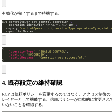
有効化が完了するまで待機する。
aws controltower get-control-operation 
  --operation-identifier <オペレーション ID> 
  --query 
'controlOperation.{operationType:operationType,statu
  --profile Master
"operationType"
: 
"ENABLE_CONTROL"
"status"
: 
"SUCCEEDED"
"statusMessage"
: 
"Operation was successful."
}
4. 既存設定の維持確認
RCP は信頼ポリシーを変更するのではなく、アクセス制御の
レイヤーとして機能する。信頼ポリシーが自動的に変更され
いないことを確認する。