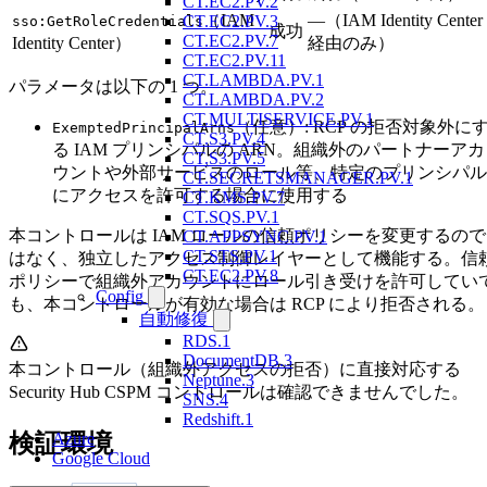
CT.EC2.PV.2
（IAM
—（IAM Identity Center
CT.EC2.PV.3
sso:GetRoleCredentials
成功
CT.EC2.PV.7
Identity Center）
経由のみ）
CT.EC2.PV.11
CT.LAMBDA.PV.1
パラメータは以下の 1 つ。
CT.LAMBDA.PV.2
CT.MULTISERVICE.PV.1
（任意）: RCP の拒否対象外に
ExemptedPrincipalArns
CT.S3.PV.4
る IAM プリンシパルの ARN。組織外のパートナーアカ
CT.S3.PV.5
ウントや外部サービスのロール等、特定のプリンシパル
CT.SECRETSMANAGER.PV.1
にアクセスを許可する場合に使用する
CT.KMS.PV.7
CT.SQS.PV.1
本コントロールは IAM ロールの信頼ポリシーを変更するので
CT.APPSYNC.PV.1
CT.STS.PV.1
はなく、独立したアクセス制御レイヤーとして機能する。信
CT.EC2.PV.8
ポリシーで組織外アカウントにロール引き受けを許可してい
Config
も、本コントロールが有効な場合は RCP により拒否される。
自動修復
RDS.1
DocumentDB.3
本コントロール（組織外アクセスの拒否）に直接対応する
Neptune.3
Security Hub CSPM コントロールは確認できませんでした。
SNS.4
Redshift.1
検証環境
Azure
Google Cloud