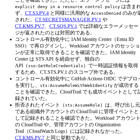
は含ま
explicit deny in a resource control policy
ず、
CT.S3.PV.4
と同様に汎用的な
のみが
AccessDenied
された。
CT.SECRETSMANAGER.PV.1
や
CT.KMS.PV.7
、
CT.SQS.PV.1
では詳細なエラーメッセー
ジが返されたのとは対照的である。
コントロール有効化中に IAM Identity Center（Entra ID
SSO）で再ログインし、Workload アカウントのセッショ
ンが正常に取得できることを確認できた。IAM Identity
Center は STS API を経由せず、独自の
API（
）で一時認証情報を取得
sso:GetRoleCredentials
するため、CT.STS.PV.1 のスコープ外である。
コントロール有効化中に GitHub Actions OIDC でデプロ
を実行し、
が成功する
sts:AssumeRoleWithWebIdentity
ことを確認できた。CloudTrail でも成功イベントとして
録されていた。
拒否されたイベント（
）は、呼び出し元
sts:AssumeRole
である組織外アカウントの CloudTrail に管理イベントと
して記録されることを確認できた。Workload アカウン
の CloudTrail や、管理アカウントの Organization
Trail（CloudWatch Logs）には記録されなかった。
CT.KMS.PV.7
と同じ挙動であり、