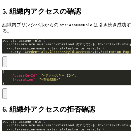
5. 組織内アクセスの確認
組織内プリンシパルからの
は引き続き成功す
sts:AssumeRole
る。
aws sts assume-role 
  --role-arn arn:aws:iam::<Workload のアカウント ID>:role/ct-sts-
  --role-session-name internal-test-after-enable 
  --query 
'Credentials.{AccessKeyId:AccessKeyId,Expiration:Exp
"AccessKeyId"
: 
"<アクセスキー ID>"
"Expiration"
: 
"<有効期限>"
}
6. 組織外アクセスの拒否確認
aws sts assume-role 
  --role-arn arn:aws:iam::<Workload のアカウント ID>:role/ct-sts-
  --role-session-name external-test-after-enable 