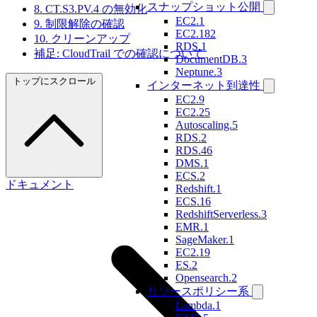
スナップショット公開
8. CT.S3.PV.4 の無効化
EC2.1
9. 制限解除の確認
EC2.182
10. クリーンアップ
RDS.1
補足: CloudTrail での確認について
DocumentDB.3
Neptune.3
トップにスクロール
インターネット到達性
EC2.9
EC2.25
Autoscaling.5
RDS.2
RDS.46
DMS.1
ECS.2
ドキュメント
Redshift.1
ECS.16
RedshiftServerless.3
EMR.1
SageMaker.1
EC2.19
ES.2
Opensearch.2
リソースポリシー系
Lambda.1