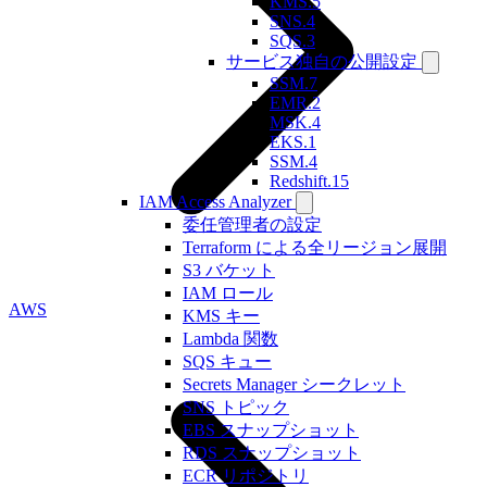
KMS.5
SNS.4
SQS.3
サービス独自の公開設定
SSM.7
EMR.2
MSK.4
EKS.1
SSM.4
Redshift.15
IAM Access Analyzer
委任管理者の設定
Terraform による全リージョン展開
S3 バケット
IAM ロール
AWS
KMS キー
Lambda 関数
SQS キュー
Secrets Manager シークレット
SNS トピック
EBS スナップショット
RDS スナップショット
ECR リポジトリ