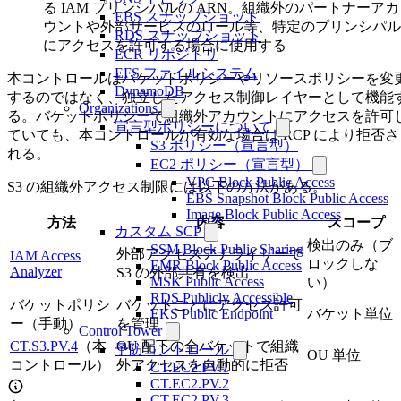
る IAM プリンシパルの ARN。組織外のパートナーアカ
EBS スナップショット
ウントや外部サービスのロール等、特定のプリンシパル
RDS スナップショット
にアクセスを許可する場合に使用する
ECR リポジトリ
EFS ファイルシステム
本コントロールはバケットポリシーやリソースポリシーを変
DynamoDB
するのではなく、独立したアクセス制御レイヤーとして機能
Organizations
る。バケットポリシーで組織外アカウントにアクセスを許可
宣言型ポリシーについて
ていても、本コントロールが有効な場合は RCP により拒否さ
S3 ポリシー（宣言型）
れる。
EC2 ポリシー（宣言型）
VPC Block Public Access
S3 の組織外アクセス制限には以下の方法がある。
EBS Snapshot Block Public Access
Image Block Public Access
方法
内容
スコープ
カスタム SCP
検出のみ（ブ
SSM Block Public Sharing
外部アクセスアナライザーで
IAM Access
ロックしな
EMR Block Public Access
Analyzer
S3 の外部共有を検出
MSK Public Access
い）
RDS Publicly Accessible
バケットポリシ
バケットごとにアクセス許可
バケット単位
EKS Public Endpoint
ー（手動）
を管理
Control Tower
CT.S3.PV.4
（本
OU 配下の全バケットで組織
予防コントロール
OU 単位
コントロール）
外アクセスを自動的に拒否
CT.EC2.PV.1
CT.EC2.PV.2
CT.EC2.PV.3