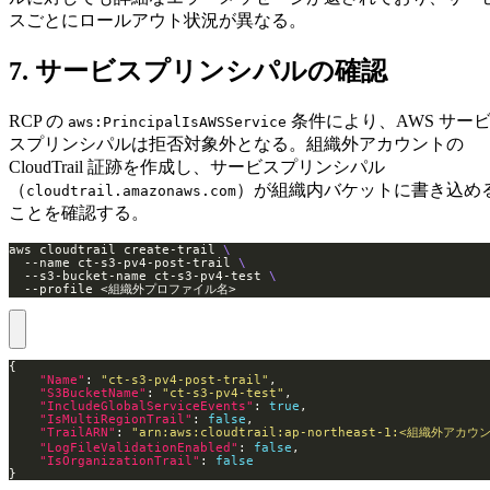
スごとにロールアウト状況が異なる。
7. サービスプリンシパルの確認
RCP の
条件により、AWS サー
aws:PrincipalIsAWSService
スプリンシパルは拒否対象外となる。組織外アカウントの
CloudTrail 証跡を作成し、サービスプリンシパル
（
）が組織内バケットに書き込め
cloudtrail.amazonaws.com
ことを確認する。
aws cloudtrail create-trail 
  --name ct-s3-pv4-post-trail 
  --s3-bucket-name ct-s3-pv4-test 
  --profile <組織外プロファイル名>
"Name"
: 
"ct-s3-pv4-post-trail"
"S3BucketName"
: 
"ct-s3-pv4-test"
"IncludeGlobalServiceEvents"
: 
true
"IsMultiRegionTrail"
: 
false
"TrailARN"
: 
"arn:aws:cloudtrail:ap-northeast-1:<組織外アカウント
"LogFileValidationEnabled"
: 
false
"IsOrganizationTrail"
: 
false
}