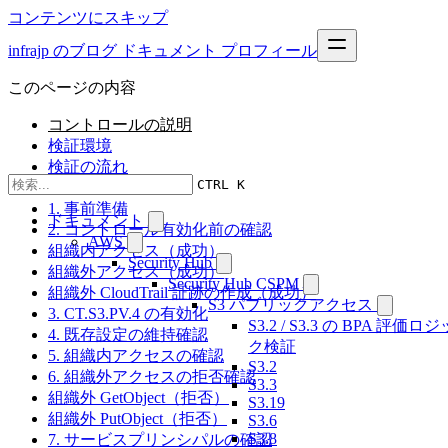
コンテンツにスキップ
infrajp のブログ
ドキュメント
プロフィール
このページの内容
コントロールの説明
検証環境
検証の流れ
CTRL K
結果
1. 事前準備
ドキュメント
2. コントロール有効化前の確認
AWS
組織内アクセス（成功）
Security Hub
組織外アクセス（成功）
Security Hub CSPM
組織外 CloudTrail 証跡の作成（成功）
S3 パブリックアクセス
3. CT.S3.PV.4 の有効化
S3.2 / S3.3 の BPA 評価ロジ
4. 既存設定の維持確認
ク検証
5. 組織内アクセスの確認
S3.2
6. 組織外アクセスの拒否確認
S3.3
組織外 GetObject（拒否）
S3.19
組織外 PutObject（拒否）
S3.6
S3.8
7. サービスプリンシパルの確認