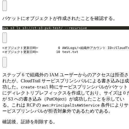
バケットにオブジェクトが作成されたことを確認する。
aws s3 ls s3://ct-s3-pv4-test/ --recursive
<オブジェクト更新日時>          0 AWSLogs/<組織外アカウント ID>/CloudTra
<オブジェクト更新日時>         10 test.txt
ステップ 6 で組織外の IAM ユーザーからのアクセスは拒否さ
れたが、CloudTrail サービスプリンシパルによる書き込みは成
功した。
時にサービスプリンシパルがバケット
create-trail
にディレクトリプレフィックスを作成しており、サイズは 0 
が S3 への書き込み（PutObject）が成功したことを示してい
る。これは RCP の
条件によりサ
aws:PrincipalIsAWSService
ービスプリンシパルが拒否対象外であるためである。
確認後、証跡を削除する。