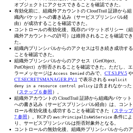
オブジェクトにアクセスできることを確認できた。
有効化前に、組織外アカウントの CloudTrail 証跡から組
織内バケットへの書き込み（サービスプリンシパル経
由）が成功することを確認できた。
コントロールの有効化後、既存のバケットポリシー（組
織外アカウントへの許可）は維持されることを確認でき
た。
組織内プリンシパルからのアクセスは引き続き成功する
ことを確認できた。
組織外プリンシパルからのアクセス（GetObject、
PutObject）が拒否されることを確認できた。ただし、エ
ラーメッセージは
のみで、
CT.S3.PV.5
や
Access Denied
CT.SECRETSMANAGER.PV.1
で表示される
explicit
は含まれなかった
deny in a resource control policy
（
ステップ 6 参照
）。
組織外アカウントの CloudTrail 証跡から組織内バケット
への書き込み（サービスプリンシパル経由）は、コント
ロール有効化後も成功することを確認できた（
ステップ
7 参照
）。RCP の
条件によ
aws:PrincipalIsAWSService
り、サービスプリンシパルは拒否対象外となる。
コントロールの無効化後、組織外プリンシパルからのア