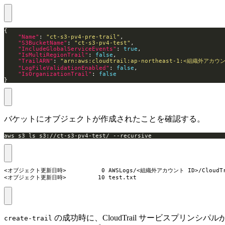
"Name"
: 
"ct-s3-pv4-pre-trail"
"S3BucketName"
: 
"ct-s3-pv4-test"
"IncludeGlobalServiceEvents"
: 
true
"IsMultiRegionTrail"
: 
false
"TrailARN"
: 
"arn:aws:cloudtrail:ap-northeast-1:<組織外アカウント
"LogFileValidationEnabled"
: 
false
"IsOrganizationTrail"
: 
false
}
バケットにオブジェクトが作成されたことを確認する。
aws s3 ls s3://ct-s3-pv4-test/ --recursive
<オブジェクト更新日時>          0 AWSLogs/<組織外アカウント ID>/CloudTra
<オブジェクト更新日時>         10 test.txt
の成功時に、CloudTrail サービスプリンシパル
create-trail