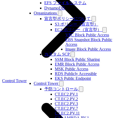
EFS ファイルシステム
DynamoDB
Organizations
宣言型ポリシーについて
S3 ポリシー（宣言型）
EC2 ポリシー（宣言型）
VPC Block Public Access
EBS Snapshot Block Public
Access
Image Block Public Access
カスタム SCP
SSM Block Public Sharing
EMR Block Public Access
MSK Public Access
RDS Publicly Accessible
EKS Public Endpoint
Control Tower
Control Tower
予防コントロール
CT.EC2.PV.1
CT.EC2.PV.2
CT.EC2.PV.3
CT.EC2.PV.7
CT.EC2.PV.11
CT.LAMBDA.PV.1