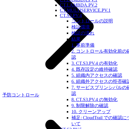
CT.LAMBDA.PV.2
CT.MULTISERVICE.PV.1
CT.S3.PV.4
コントロールの説明
検証環境
検証の流れ
結果
1. 事前準備
2. コントロール有効化前の
認
3. CT.S3.PV.4 の有効化
4. 既存設定の維持確認
5. 組織内アクセスの確認
6. 組織外アクセスの拒否確
7. サービスプリンシパルの
認
予防コントロール
8. CT.S3.PV.4 の無効化
9. 制限解除の確認
10. クリーンアップ
補足: CloudTrail での確認に
いて