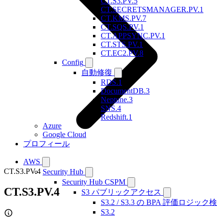
CT.S3.PV.5
CT.SECRETSMANAGER.PV.1
CT.KMS.PV.7
CT.SQS.PV.1
CT.APPSYNC.PV.1
CT.STS.PV.1
CT.EC2.PV.8
Config
自動修復
RDS.1
DocumentDB.3
Neptune.3
SNS.4
Redshift.1
Azure
Google Cloud
プロフィール
AWS
CT.S3.PV.4
Security Hub
Security Hub CSPM
CT.S3.PV.4
S3 パブリックアクセス
S3.2 / S3.3 の BPA 評価ロジック
S3.2