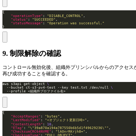
"operationType"
: 
"DISABLE_CONTROL"
"status"
: 
"SUCCEEDED"
"statusMessage"
: 
"Operation was successful."
}
9. 制限解除の確認
コントロール無効化後、組織外プリンシパルからのアクセス
再び成功することを確認する。
aws s3api get-object 
  --bucket ct-s3-pv4-test --key test.txt /dev/null 
  --profile <組織外プロファイル名>
"AcceptRanges"
: 
"bytes"
"LastModified"
: 
"<オブジェクト更新日時>"
"ContentLength"
: 
10
"ETag"
: 
"\"39a870a194a787550b6b5d1f49629236\""
"ChecksumCRC64NVME"
: 
"lAOnrRKrjh8="
"ChecksumType"
: 
"FULL_OBJECT"