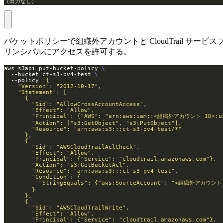
（出力なし）
バケットポリシーで組織外アカウントと CloudTrail サービス
リンシパルにアクセスを許可する。
aws s3api put-bucket-policy 
  --bucket ct-s3-pv4-test 
  --policy 