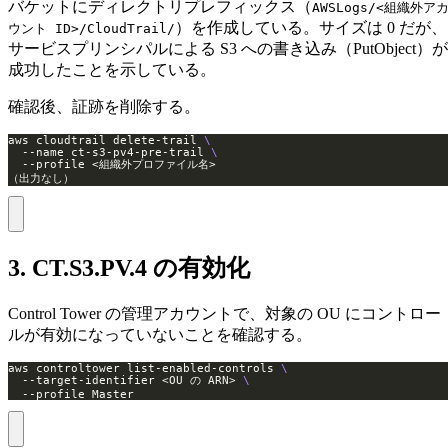
バケットにディレクトリプレフィックス（
AWSLogs/<組織外ア
）を作成している。サイズは 0 だが、
ウント ID>/CloudTrail/
サービスプリンシパルによる S3 への書き込み（PutObject）が
成功したことを示している。
確認後、証跡を削除する。
aws cloudtrail delete-trail 
  --name ct-s3-pv4-pre-trail 
（出力なし）
3. CT.S3.PV.4 の有効化
Control Tower の管理アカウントで、対象の OU にコントロー
ルが有効になっていないことを確認する。
aws controltower list-enabled-controls 
  --target-identifier <OU の ARN> 
  --profile Master