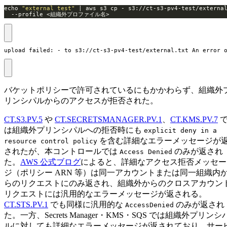
echo 
"external test"
 | aws s3 cp - s3://ct-s3-pv4-test/externa
  --profile <組織外プロファイル名>
upload failed: - to s3://ct-s3-pv4-test/external.txt An error 
バケットポリシーで許可されているにもかかわらず、組織外
リンシパルからのアクセスが拒否された。
CT.S3.PV.5
や
CT.SECRETSMANAGER.PV.1
、
CT.KMS.PV.7
は組織外プリンシパルへの拒否時にも
explicit deny in a
を含む詳細なエラーメッセージが
resource control policy
されたが、本コントロールでは
のみが返され
Access Denied
た。
AWS 公式ブログ
によると、詳細なアクセス拒否メッセー
ジ（ポリシー ARN 等）は同一アカウントまたは同一組織内
らのリクエストにのみ返され、組織外からのクロスアカウン
リクエストには汎用的なエラーメッセージが返される。
CT.STS.PV.1
でも同様に汎用的な
のみが返され
AccessDenied
た。一方、Secrets Manager・KMS・SQS では組織外プリンシ
ルに対しても詳細なエラーメッセージが返されており、サー