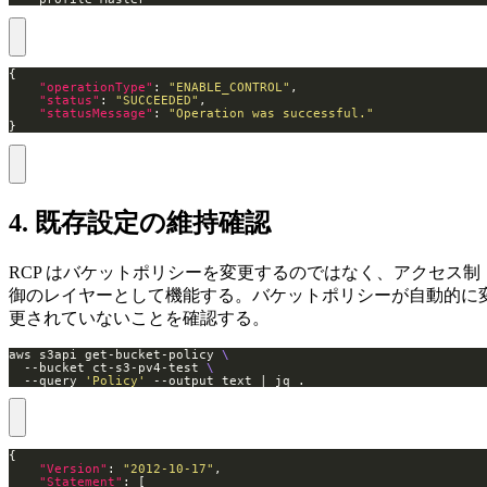
"operationType"
: 
"ENABLE_CONTROL"
"status"
: 
"SUCCEEDED"
"statusMessage"
: 
"Operation was successful."
}
4. 既存設定の維持確認
RCP はバケットポリシーを変更するのではなく、アクセス制
御のレイヤーとして機能する。バケットポリシーが自動的に
更されていないことを確認する。
aws s3api get-bucket-policy 
  --bucket ct-s3-pv4-test 
  --query 
'Policy'
 --output text | jq .
"Version"
: 
"2012-10-17"
"Statement"