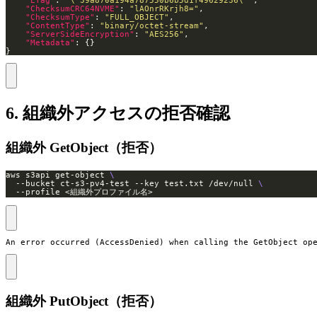
"ETag"
: 
"\"39a870a194a787550b6b5d1f49629236\""
"ChecksumCRC64NVME"
: 
"lAOnrRKrjh8="
"ChecksumType"
: 
"FULL_OBJECT"
"ContentType"
: 
"binary/octet-stream"
"ServerSideEncryption"
: 
"AES256"
"Metadata"
}
6. 組織外アクセスの拒否確認
組織外 GetObject（拒否）
aws s3api get-object 
  --bucket ct-s3-pv4-test --key test.txt /dev/null 
  --profile <組織外プロファイル名>
An error occurred (AccessDenied) when calling the GetObject op
組織外 PutObject（拒否）