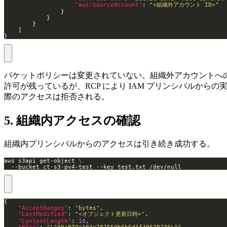
"aws:SourceAccount"
: 
"<組織外アカウント ID>"
}
バケットポリシーは変更されていない。組織外アカウントへ
許可が残っているが、RCP により IAM プリンシパルからの
際のアクセスは拒否される。
5. 組織内アクセスの確認
組織内プリンシパルからのアクセスは引き続き成功する。
aws s3api get-object 
  --bucket ct-s3-pv4-test --key test.txt /dev/null
"AcceptRanges"
: 
"bytes"
"LastModified"
: 
"<オブジェクト更新日時>"
"ContentLength"
: 
10