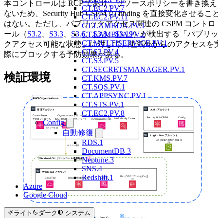
本コントロールは RCP であり、リソースポリシーを書き換え
CT.EC2.PV.7
ないため、Security Hub CSPM の finding を直接変化させるこ
CT.EC2.PV.11
はない。ただし、パブリックアクセス関連の CSPM コントロ
CT.LAMBDA.PV.1
ール（
S3.2
、
S3.3
、
S3.6
、
S3.8
、
S3.19
）が検出する「パブリ
CT.LAMBDA.PV.2
CT.MULTISERVICE.PV.1
クアクセス可能な状態」に対して、組織外からのアクセスを
CT.S3.PV.4
際にブロックする予防効果がある。
CT.S3.PV.5
CT.SECRETSMANAGER.PV.1
検証環境
CT.KMS.PV.7
CT.SQS.PV.1
CT.APPSYNC.PV.1
CT.STS.PV.1
CT.EC2.PV.8
Config
自動修復
RDS.1
DocumentDB.3
Neptune.3
SNS.4
Redshift.1
Azure
Google Cloud
ライト
ダーク
システム