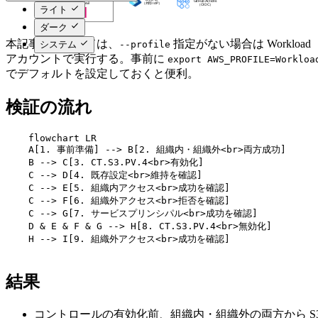
ライト
ダーク
本記事のコマンドは、
指定がない場合は Workload
システム
--profile
アカウントで実行する。事前に
export AWS_PROFILE=Workloa
でデフォルトを設定しておくと便利。
検証の流れ
    flowchart LR

    A[1. 事前準備] --> B[2. 組織内・組織外<br>両方成功]

    B --> C[3. CT.S3.PV.4<br>有効化]

    C --> D[4. 既存設定<br>維持を確認]

    C --> E[5. 組織内アクセス<br>成功を確認]

    C --> F[6. 組織外アクセス<br>拒否を確認]

    C --> G[7. サービスプリンシパル<br>成功を確認]

    D & E & F & G --> H[8. CT.S3.PV.4<br>無効化]

    H --> I[9. 組織外アクセス<br>成功を確認]

結果
コントロールの有効化前、組織内・組織外の両方から S