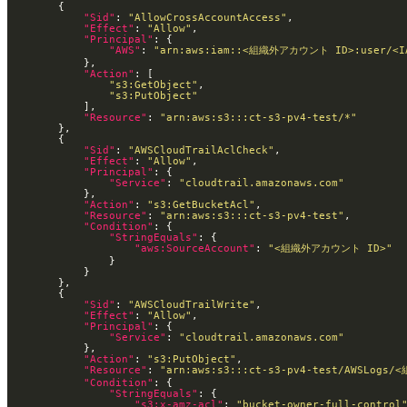
"Sid"
: 
"AllowCrossAccountAccess"
"Effect"
: 
"Allow"
"Principal"
"AWS"
: 
"arn:aws:iam::<組織外アカウント ID>:user/<
"Action"
"s3:GetObject"
"s3:PutObject"
"Resource"
: 
"arn:aws:s3:::ct-s3-pv4-test/*"
"Sid"
: 
"AWSCloudTrailAclCheck"
"Effect"
: 
"Allow"
"Principal"
"Service"
: 
"cloudtrail.amazonaws.com"
"Action"
: 
"s3:GetBucketAcl"
"Resource"
: 
"arn:aws:s3:::ct-s3-pv4-test"
"Condition"
"StringEquals"
"aws:SourceAccount"
: 
"<組織外アカウント ID>"
"Sid"
: 
"AWSCloudTrailWrite"
"Effect"
: 
"Allow"
"Principal"
"Service"
: 
"cloudtrail.amazonaws.com"
"Action"
: 
"s3:PutObject"
"Resource"
: 
"arn:aws:s3:::ct-s3-pv4-test/AWSLog
"Condition"
"StringEquals"
"s3:x-amz-acl"
: 
"bucket-owner-full-control