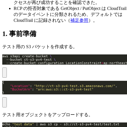
クセスが再び成功することを確認できた。
RCP の拒否対象である GetObject / PutObject は CloudTrail
のデータイベントに分類されるため、デフォルトでは
CloudTrail に記録されない（
補足参照
）。
1. 事前準備
テスト用の S3 バケットを作成する。
aws s3api create-bucket 
  --bucket ct-s3-pv4-test 
  --create-bucket-configuration LocationConstraint
=
ap-northeas
"Location"
: 
"http://ct-s3-pv4-test.s3.amazonaws.com/"
"BucketArn"
: 
"arn:aws:s3:::ct-s3-pv4-test"
}
テスト用オブジェクトをアップロードする。
echo 
"test data"