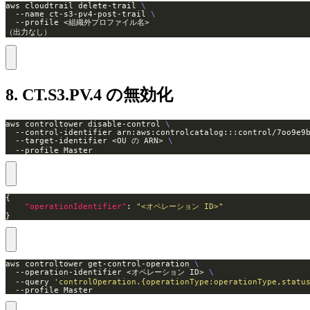
aws cloudtrail delete-trail 
  --name ct-s3-pv4-post-trail 
（出力なし）
8. CT.S3.PV.4 の無効化
aws controltower disable-control 
  --control-identifier arn:aws:controlcatalog:::control/7oo9e9
  --target-identifier <OU の ARN> 
  --profile Master
"operationIdentifier"
: 
"<オペレーション ID>"
}
aws controltower get-control-operation 
  --operation-identifier <オペレーション ID> 
  --query 
'controlOperation.{operationType:operationType,statu
  --profile Master