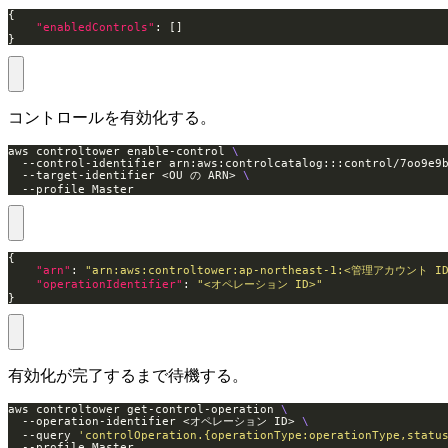
"enabledControls"
}
コントロールを有効化する。
aws controltower enable-control 
  --control-identifier arn:aws:controlcatalog:::control/7oo9e9
  --target-identifier <OU の ARN> 
  --profile Master
"arn"
: 
"arn:aws:controltower:ap-northeast-1:<管理アカウント ID>
"operationIdentifier"
: 
"<オペレーション ID>"
}
有効化が完了するまで待機する。
aws controltower get-control-operation 
  --operation-identifier <オペレーション ID> 
  --query 
'controlOperation.{operationType:operationType,statu
  --profile Master