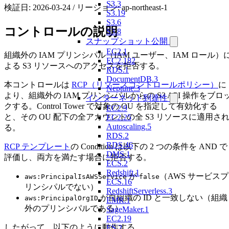
S3.3
検証日: 2026-03-24 / リージョン: ap-northeast-1
S3.19
S3.6
コントロールの説明
S3.8
スナップショット公開
EC2.1
組織外の IAM プリンシパル（IAM ユーザー、IAM ロール）
EC2.182
よる S3 リソースへのアクセスを拒否する。
RDS.1
DocumentDB.3
本コントロールは
RCP（リソースコントロールポリシー）
に
Neptune.3
より、組織外の IAM プリンシパルからの S3 API 操作をブロ
インターネット到達性
クする。Control Tower で対象の OU を指定して有効化する
EC2.9
と、その OU 配下の全アカウントの全 S3 リソースに適用さ
EC2.25
Autoscaling.5
る。
RDS.2
RDS.46
RCP テンプレート
の Condition は以下の 2 つの条件を AND で
DMS.1
評価し、両方を満たす場合に拒否する。
ECS.2
Redshift.1
が
（AWS サービスプ
aws:PrincipalIsAWSService
false
ECS.16
リンシパルでない）
RedshiftServerless.3
が自組織の ID と一致しない（組織
aws:PrincipalOrgID
EMR.1
外のプリンシパルである）
SageMaker.1
EC2.19
したがって、以下のように動作する。
ES.2