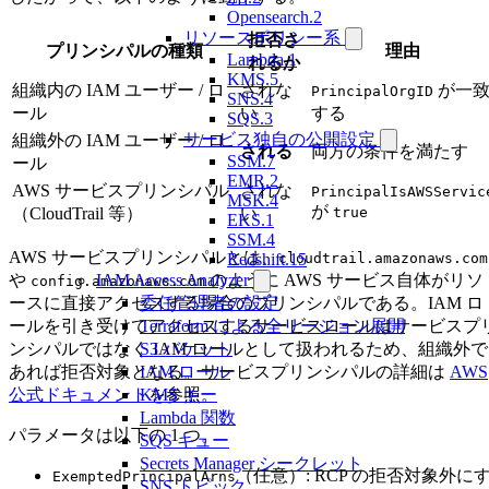
Opensearch.2
リソースポリシー系
拒否さ
プリンシパルの種類
理由
Lambda.1
れるか
KMS.5
組織内の IAM ユーザー / ロ
されな
が一
PrincipalOrgID
SNS.4
ール
い
する
SQS.3
サービス独自の公開設定
組織外の IAM ユーザー / ロ
される
両方の条件を満たす
SSM.7
ール
EMR.2
AWS サービスプリンシパル
されな
PrincipalIsAWSServic
MSK.4
が
（CloudTrail 等）
い
true
EKS.1
SSM.4
AWS サービスプリンシパルとは、
cloudtrail.amazonaws.com
Redshift.15
や
のように AWS サービス自体がリソ
IAM Access Analyzer
config.amazonaws.com
ースに直接アクセスする場合のプリンシパルである。IAM ロ
委任管理者の設定
ールを引き受けてアクセスするサービスロールはサービスプ
Terraform による全リージョン展開
ンシパルではなく IAM ロールとして扱われるため、組織外で
S3 バケット
あれば拒否対象となる。サービスプリンシパルの詳細は
AWS
IAM ロール
公式ドキュメント
を参照。
KMS キー
Lambda 関数
パラメータは以下の 1 つ。
SQS キュー
Secrets Manager シークレット
（任意）: RCP の拒否対象外に
ExemptedPrincipalArns
SNS トピック