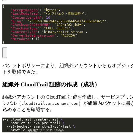
"AcceptRanges"
: 
"bytes"
"LastModified"
: 
"<オブジェクト更新日時>"
"ContentLength"
: 
10
"ETag"
: 
"\"39a870a194a787550b6b5d1f49629236\""
"ChecksumCRC64NVME"
: 
"lAOnrRKrjh8="
"ChecksumType"
: 
"FULL_OBJECT"
"ContentType"
: 
"binary/octet-stream"
"ServerSideEncryption"
: 
"AES256"
"Metadata"
}
バケットポリシーにより、組織外アカウントからもオブジェ
トを取得できた。
組織外 CloudTrail 証跡の作成（成功）
組織外アカウントの CloudTrail 証跡を作成し、サービスプリ
シパル（
）が組織内バケットに書
cloudtrail.amazonaws.com
込めることを確認する。
aws cloudtrail create-trail 
  --name ct-s3-pv4-pre-trail 
  --s3-bucket-name ct-s3-pv4-test 
  --profile <組織外プロファイル名>