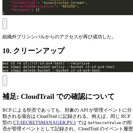
"ContentType"
: 
"binary/octet-stream"
"ServerSideEncryption"
: 
"AES256"
"Metadata"
}
組織外プリンシパルからのアクセスが再び成功した。
10. クリーンアップ
aws s3api delete-bucket --bucket ct-s3-pv4-test
補足: CloudTrail での確認について
RCP による拒否であっても、対象の API が管理イベントに分
類される場合は CloudTrail に記録される。例えば、同じ RCP
型の
CT.SECRETSMANAGER.PV.1
では
の拒
GetSecretValue
否が管理イベントとして記録され、CloudTrail のイベント履歴