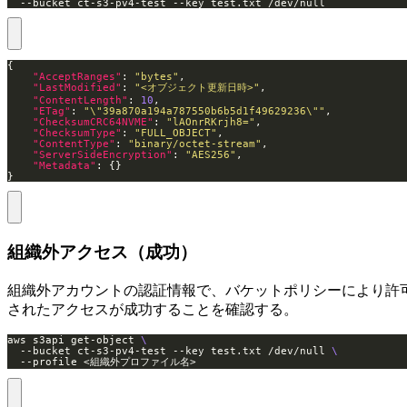
  --bucket ct-s3-pv4-test --key test.txt /dev/null
"AcceptRanges"
: 
"bytes"
"LastModified"
: 
"<オブジェクト更新日時>"
"ContentLength"
: 
10
"ETag"
: 
"\"39a870a194a787550b6b5d1f49629236\""
"ChecksumCRC64NVME"
: 
"lAOnrRKrjh8="
"ChecksumType"
: 
"FULL_OBJECT"
"ContentType"
: 
"binary/octet-stream"
"ServerSideEncryption"
: 
"AES256"
"Metadata"
}
組織外アクセス（成功）
組織外アカウントの認証情報で、バケットポリシーにより許
されたアクセスが成功することを確認する。
aws s3api get-object 
  --bucket ct-s3-pv4-test --key test.txt /dev/null 
  --profile <組織外プロファイル名>