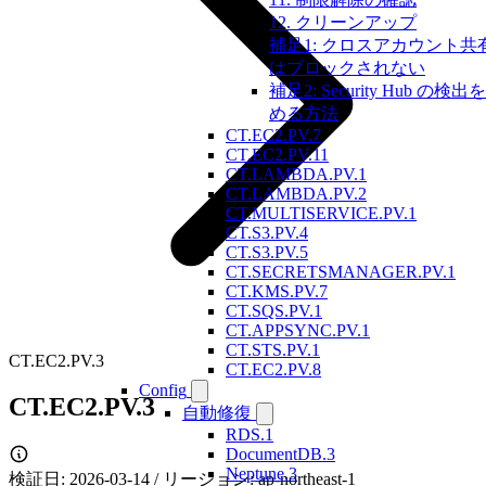
12. クリーンアップ
補足1: クロスアカウント共
はブロックされない
補足2: Security Hub の検出
める方法
CT.EC2.PV.7
CT.EC2.PV.11
CT.LAMBDA.PV.1
CT.LAMBDA.PV.2
CT.MULTISERVICE.PV.1
CT.S3.PV.4
CT.S3.PV.5
CT.SECRETSMANAGER.PV.1
CT.KMS.PV.7
CT.SQS.PV.1
CT.APPSYNC.PV.1
CT.STS.PV.1
CT.EC2.PV.3
CT.EC2.PV.8
Config
CT.EC2.PV.3
自動修復
RDS.1
DocumentDB.3
Neptune.3
検証日: 2026-03-14 / リージョン: ap-northeast-1