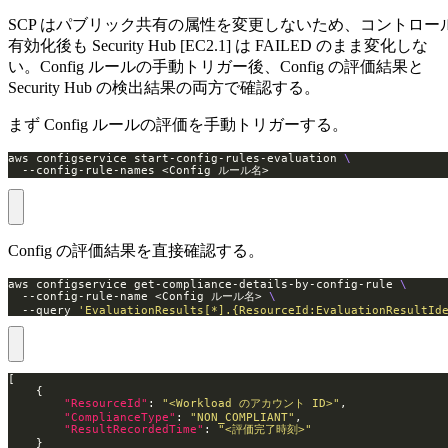
SCP はパブリック共有の属性を変更しないため、コントロー
有効化後も Security Hub [EC2.1] は FAILED のまま変化しな
い。Config ルールの手動トリガー後、Config の評価結果と
Security Hub の検出結果の両方で確認する。
まず Config ルールの評価を手動トリガーする。
aws configservice start-config-rules-evaluation 
  --config-rule-names <Config ルール名>
Config の評価結果を直接確認する。
aws configservice get-compliance-details-by-config-rule 
  --config-rule-name <Config ルール名> 
  --query 
'EvaluationResults[*].{ResourceId:EvaluationResultId
"ResourceId"
: 
"<Workload のアカウント ID>"
"ComplianceType"
: 
"NON_COMPLIANT"
"ResultRecordedTime"
: 
"<評価完了時刻>"