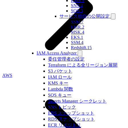
KMS.5
SNS.4
SQS.3
サービス独自の公開設定
SSM.7
EMR.2
MSK.4
EKS.1
SSM.4
Redshift.15
IAM Access Analyzer
委任管理者の設定
Terraform による全リージョン展開
S3 バケット
AWS
IAM ロール
KMS キー
Lambda 関数
SQS キュー
Secrets Manager シークレット
SNS トピック
EBS スナップショット
RDS スナップショット
ECR リポジトリ