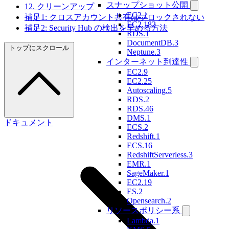
スナップショット公開
12. クリーンアップ
EC2.1
補足1: クロスアカウント共有はブロックされない
EC2.182
補足2: Security Hub の検出を早める方法
RDS.1
DocumentDB.3
トップにスクロール
Neptune.3
インターネット到達性
EC2.9
EC2.25
Autoscaling.5
RDS.2
RDS.46
DMS.1
ドキュメント
ECS.2
Redshift.1
ECS.16
RedshiftServerless.3
EMR.1
SageMaker.1
EC2.19
ES.2
Opensearch.2
リソースポリシー系
Lambda.1