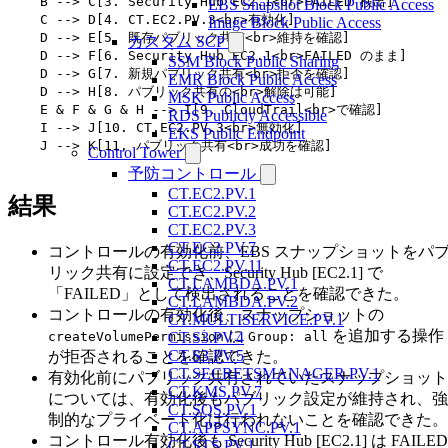
    B --> C[3. Security Hub EC2.1<br>FAILED 検出]

EBS Snapshot Block Public Access
    C --> D[4. CT.EC2.PV.3<br>有効化]

Image Block Public Access
    D --> E[5. 既存パブリック共有<br>維持を確認]

カスタム SCP
    D --> F[6. Security Hub EC2.1<br>FAILED のまま]

SSM Block Public Sharing
    D --> G[7. 新規パブリック共有<br>拒否を確認]

EMR Block Public Access
    D --> H[8. パブリック共有の<br>解除は可能]

MSK Public Access
    E & F & G & H --> I[9. CloudTrail<br>で確認]

RDS Publicly Accessible
    I --> J[10. CT.EC2.PV.3<br>無効化]

EKS Public Endpoint
    J --> K[11. パブリック共有<br>成功を確認]

Control Tower
予防コントロール
CT.EC2.PV.1
結果
CT.EC2.PV.2
CT.EC2.PV.3
CT.EC2.PV.7
コントロールの有効化前、EBS スナップショットをパ
CT.EC2.PV.11
リック共有に設定でき、Security Hub [EC2.1] で
CT.LAMBDA.PV.1
「FAILED」として検出されることを確認できた。
CT.LAMBDA.PV.2
コントロールの有効化後、スナップショットの
CT.MULTISERVICE.PV.1
に
を追加する操作
createVolumePermission
Group: all
CT.S3.PV.4
CT.S3.PV.5
が拒否されることを確認できた。
CT.SECRETSMANAGER.PV.1
有効化前にパブリック共有されていたスナップショット
CT.KMS.PV.7
については、有効化後もパブリック設定が維持され、強
CT.SQS.PV.1
制的なプライベート化は行われないことを確認できた。
CT.APPSYNC.PV.1
コントロール有効化後も Security Hub [EC2.1] は FAILED
CT.STS.PV.1