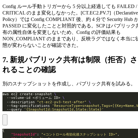
Config ルール手動トリガーから 5 分以上経過しても FAILED /
CRITICAL のまま変化しなかった。[CT.EC2.PV.7]（Declarative
Policy）では Config COMPLIANT 後、約 4 分で Security Hub 
PASSED に変化したことと対照的である。SCP はパブリック
有の属性自体を変更しないため、Config の評価結果も
NON_COMPLIANT のままであり、反映ラグではなく本当に
態が変わらないことが確認できた。
7. 新規パブリック共有は制限（拒否）さ
れることの確認
別のスナップショットを作成し、パブリック共有を試みる。
aws ec2 create-snapshot 
  --volume-id <ボリューム ID> 
  --description 
"ct-ec2-pv3-test-after"
  --tag-specifications 
'ResourceType=snapshot,Tags=[{Key=Name,
  --query 
'{SnapshotId:SnapshotId,State:State}'
"SnapshotId"
: 
"<コントロール有効化後スナップショット ID>"