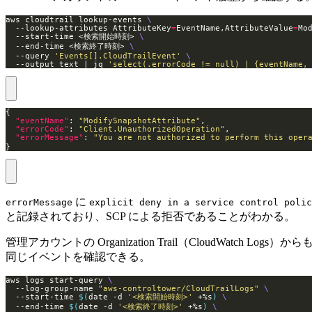
aws cloudtrail lookup-events 
  --lookup-attributes AttributeKey
=
EventName,AttributeValue
=
Mo
  --start-time <検索開始時刻> 
  --end-time <検索終了時刻> 
  --query 
'Events[].CloudTrailEvent'
  --output text | jq 
'select(.errorCode != null) | {eventName,
"eventName"
: 
"ModifySnapshotAttribute"
"errorCode"
: 
"Client.UnauthorizedOperation"
"errorMessage"
: 
"You are not authorized to perform this op
}
に
errorMessage
explicit deny in a service control polic
と記録されており、SCP による拒否であることがわかる。
管理アカウントの Organization Trail（CloudWatch Logs）から
同じイベントを確認できる。
aws logs start-query 
  --log-group-name 
"aws-controltower/CloudTrailLogs"
  --start-time 
$(
date -d 
'<検索開始時刻>'
 +%s
)
  --end-time 
$(
date -d 
'<検索終了時刻>'
 +%s
)