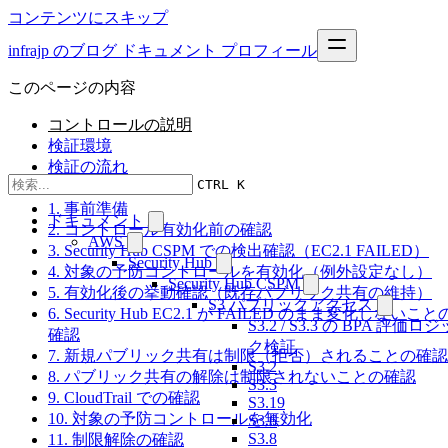
コンテンツにスキップ
infrajp のブログ
ドキュメント
プロフィール
このページの内容
コントロールの説明
検証環境
検証の流れ
CTRL K
結果
1. 事前準備
ドキュメント
2. コントロール有効化前の確認
AWS
3. Security Hub CSPM での検出確認（EC2.1 FAILED）
Security Hub
4. 対象の予防コントロールを有効化（例外設定なし）
Security Hub CSPM
5. 有効化後の挙動確認（既存パブリック共有の維持）
S3 パブリックアクセス
6. Security Hub EC2.1 が FAILED のまま変化しないこと
S3.2 / S3.3 の BPA 評価ロジ
確認
ク検証
7. 新規パブリック共有は制限（拒否）されることの確認
S3.2
8. パブリック共有の解除は制限されないことの確認
S3.3
9. CloudTrail での確認
S3.19
10. 対象の予防コントロールを無効化
S3.6
S3.8
11. 制限解除の確認