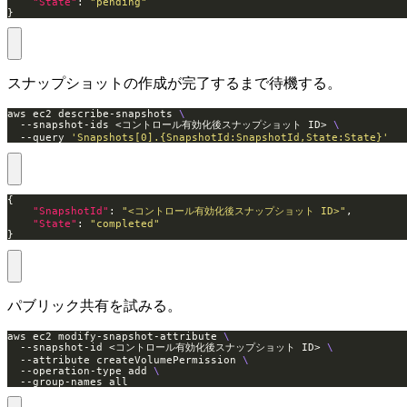
"State"
: 
"pending"
}
スナップショットの作成が完了するまで待機する。
aws ec2 describe-snapshots 
  --snapshot-ids <コントロール有効化後スナップショット ID> 
  --query 
'Snapshots[0].{SnapshotId:SnapshotId,State:State}'
"SnapshotId"
: 
"<コントロール有効化後スナップショット ID>"
"State"
: 
"completed"
}
パブリック共有を試みる。
aws ec2 modify-snapshot-attribute 
  --snapshot-id <コントロール有効化後スナップショット ID> 
  --attribute createVolumePermission 
  --operation-type add 
  --group-names all