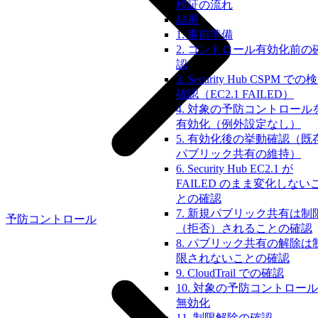
検証の流れ
結果
1. 事前準備
2. コントロール有効化前の
認
3. Security Hub CSPM での
確認（EC2.1 FAILED）
4. 対象の予防コントロール
有効化（例外設定なし）
5. 有効化後の挙動確認（既
パブリック共有の維持）
6. Security Hub EC2.1 が
FAILED のまま変化しない
との確認
7. 新規パブリック共有は制
予防コントロール
（拒否）されることの確認
8. パブリック共有の解除は
限されないことの確認
9. CloudTrail での確認
10. 対象の予防コントロー
無効化
11. 制限解除の確認