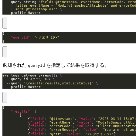
  --query-string 
    | sort @timestamp asc'
  --profile Master
"queryId"
: 
"<クエリ ID>"
}
返却された
を指定して結果を取得する。
queryId
aws logs get-query-results 
  --query-id <クエリ ID> 
  --query 
'{results:results,status:status}'
  --profile Master
"results"
            {
"field"
: 
"@timestamp"
, 
"value"
: 
"2026-03-14 13:07
            {
"field"
: 
"eventName"
, 
"value"
: 
"ModifySnapshotAtt
            {
"field"
: 
"errorCode"
, 
"value"
: 
"Client.Unauthoriz
            {
"field"
: 
"errorMessage"
, 
"value"
: 
"You are not a
            {
"field"
: 
"@ptr"
, 
"value"
: 
"<ログポインタ>"