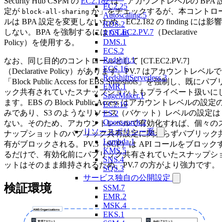
Security Hub CSPM の
EC2.182
は「アカウントレベルの BPA 
EC2.25
定が
か」をチェックするが、本コントロ
block-all-sharing
Autoscaling.5
ルは BPA 設定を変更しないため、EC2.182 の finding には影響
RDS.2
しない。BPA を強制するには
CT.EC2.PV.7
（Declarative
RDS.46
DMS.1
Policy）を使用する。
ECS.2
Redshift.1
なお、同じ目的のコントロールとして [CT.EC2.PV.7]
ECS.16
（Declarative Policy）があります。PV.7 はアカウントレベルで
RedshiftServerless.3
「Block Public Access for EBS Snapshots」を強制し、既にパブ
EMR.1
ック共有されていたスナップショットもプライベート扱いに
SageMaker.1
ます。EBS の Block Public Access はアカウントレベルの設定
EC2.19
みであり、S3 のようなリソース（バケット）レベルの設定は
ES.2
Opensearch.2
ない。そのため、アカウントレベルで有効化すれば、個々の
リソースポリシー系
ナップショットのパブリック共有設定に関わらずパブリック
Lambda.1
有がブロックされる。PV.3（SCP）は API コールをブロック
KMS.5
るだけで、有効化前にパブリック共有されていたスナップシ
SNS.4
ットはそのまま維持されるため、PV.7 の方がより強力です。
SQS.3
サービス独自の公開設定
検証環境
SSM.7
EMR.2
MSK.4
EKS.1