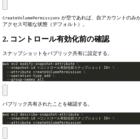
が空であれば、自アカウントのみ
CreateVolumePermissions
アクセス可能な状態（デフォルト）。
2. コントロール有効化前の確認
スナップショットをパブリック共有に設定する。
aws ec2 modify-snapshot-attribute 
  --snapshot-id <コントロール有効化前スナップショット ID> 
  --attribute createVolumePermission 
  --operation-type add 
  --group-names all
パブリック共有されたことを確認する。
aws ec2 describe-snapshot-attribute 
  --snapshot-id <コントロール有効化前スナップショット ID> 
  --attribute createVolumePermission