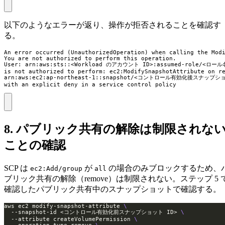
以下のようなエラーが返り、操作が拒否されることを確認す
る。
An error occurred (UnauthorizedOperation) when calling the Modi
You are not authorized to perform this operation.

User: arn:aws:sts::<Workload のアカウント ID>:assumed-role/<ロー
is not authorized to perform: ec2:ModifySnapshotAttribute on re
arn:aws:ec2:ap-northeast-1::snapshot/<コントロール有効化後スナップショ
with an explicit deny in a service control policy
8. パブリック共有の解除は制限されな
ことの確認
SCP は
が
の場合のみブロックするため、
ec2:Add/group
all
ブリック共有の解除（remove）は制限されない。ステップ 5 
確認したパブリック共有中のスナップショットで確認する。
aws ec2 modify-snapshot-attribute 
  --snapshot-id <コントロール有効化前スナップショット ID> 
  --attribute createVolumePermission 
  --operation-type remove 