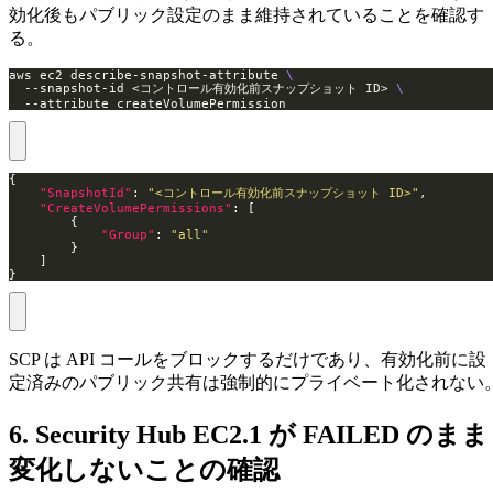
効化後もパブリック設定のまま維持されていることを確認す
る。
aws ec2 describe-snapshot-attribute 
  --snapshot-id <コントロール有効化前スナップショット ID> 
  --attribute createVolumePermission
"SnapshotId"
: 
"<コントロール有効化前スナップショット ID>"
"CreateVolumePermissions"
"Group"
: 
"all"
}
SCP は API コールをブロックするだけであり、有効化前に設
定済みのパブリック共有は強制的にプライベート化されない
6. Security Hub EC2.1 が FAILED のまま
変化しないことの確認