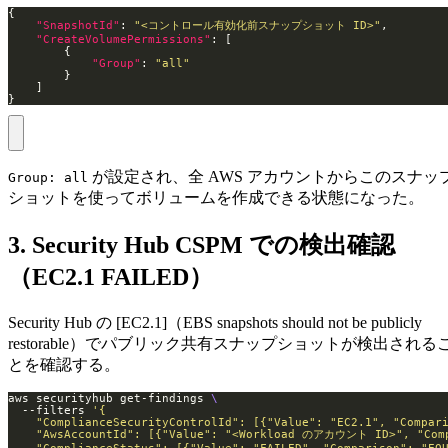
"SnapshotId"
: 
"<コントロール有効化前スナップショット ID>"
"CreateVolumePermissions"
"Group"
: 
"all"
}
が設定され、全 AWS アカウントからこのスナッ
Group: all
ショットを使ってボリュームを作成できる状態になった。
3. Security Hub CSPM での検出確認
（EC2.1 FAILED）
Security Hub の [EC2.1]（EBS snapshots should not be publicly
restorable）でパブリック共有スナップショットが検出される
とを確認する。
aws securityhub get-findings 
  --filters 