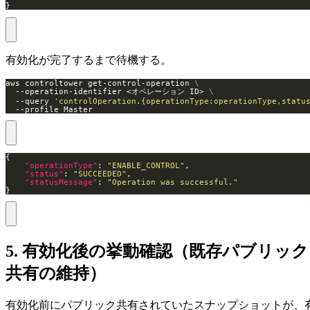
}
有効化が完了するまで待機する。
aws controltower get-control-operation 
  --operation-identifier <オペレーション ID> 
  --query 
'controlOperation.{operationType:operationType,statu
  --profile Master
"operationType"
: 
"ENABLE_CONTROL"
"status"
: 
"SUCCEEDED"
"statusMessage"
: 
"Operation was successful."
}
5. 有効化後の挙動確認（既存パブリック
共有の維持）
有効化前にパブリック共有されていたスナップショットが、