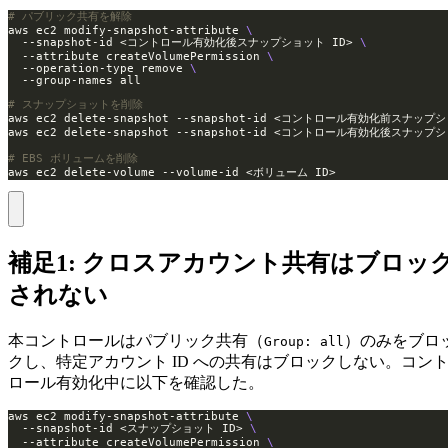
# パブリック共有を解除
aws ec2 modify-snapshot-attribute 
  --snapshot-id <コントロール有効化後スナップショット ID> 
  --attribute createVolumePermission 
  --operation-type remove 
# スナップショットを削除
# EBS ボリュームを削除
aws ec2 delete-volume --volume-id <ボリューム ID>
補足1: クロスアカウント共有はブロッ
されない
本コントロールはパブリック共有（
）のみをブロ
Group: all
クし、特定アカウント ID への共有はブロックしない。コン
ロール有効化中に以下を確認した。
aws ec2 modify-snapshot-attribute 
  --snapshot-id <スナップショット ID> 
  --attribute createVolumePermission 