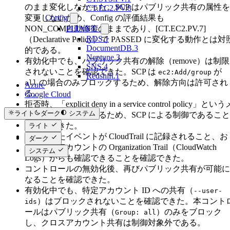
のまま変化しなかった。SCP はパブリック共有の属性を
CT.EC2.PV.8
変更しないため、Config の評価結果も
Config
NON_COMPLIANT のままであり、[CT.EC2.PV.7]
自動修復
RDS.1
（Declarative Policy）で PASSED に変化する動作とは対
DocumentDB.3
的である。
Neptune.3
有効化中でも、パブリック共有の解除（remove）は制限
SNS.4
されないことを確認できた。SCP は
が
ec2:Add/group
Redshift.1
の場合のみブロックするため、解除方向は許可され
all
Azure
る。
Google Cloud
拒否時、「explicit deny in a service control policy」という
ライト
ダーク
システム
ッセージが表示されるため、SCP による制御であること
を確認できた。
ライト
拒否されたイベントが CloudTrail に記録されること、お
ダーク
よび管理アカウントの Organization Trail（CloudWatch
システム
Logs）からも確認できることを確認できた。
コントロールの無効化後、再びパブリック共有が可能に
なることを確認できた。
有効化中でも、特定アカウント ID への共有（
--user-
）はブロックされないことを確認できた。本コント
ids
ールはパブリック共有（
）のみをブロック
Group: all
し、クロスアカウント共有は制御対象外である。