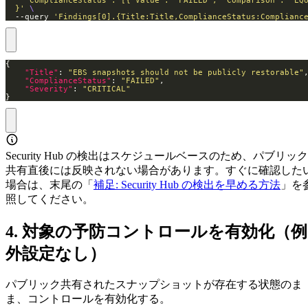
  }'
  --query 
'Findings[0].{Title:Title,ComplianceStatus:Complianc
"Title"
: 
"EBS snapshots should not be publicly restorable"
"ComplianceStatus"
: 
"FAILED"
"Severity"
: 
"CRITICAL"
}
Security Hub の検出はスケジュールベースのため、パブリック
共有直後には反映されない場合があります。すぐに確認した
場合は、末尾の「
補足: Security Hub の検出を早める方法
」を
照してください。
4. 対象の予防コントロールを有効化（例
外設定なし）
パブリック共有されたスナップショットが存在する状態のま
ま、コントロールを有効化する。