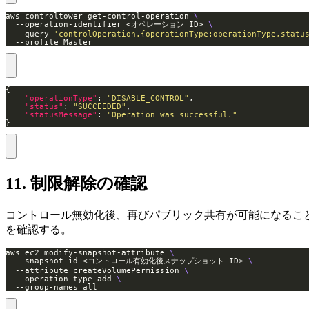
aws controltower get-control-operation 
  --operation-identifier <オペレーション ID> 
  --query 
'controlOperation.{operationType:operationType,statu
  --profile Master
"operationType"
: 
"DISABLE_CONTROL"
"status"
: 
"SUCCEEDED"
"statusMessage"
: 
"Operation was successful."
}
11. 制限解除の確認
コントロール無効化後、再びパブリック共有が可能になるこ
を確認する。
aws ec2 modify-snapshot-attribute 
  --snapshot-id <コントロール有効化後スナップショット ID> 
  --attribute createVolumePermission 
  --operation-type add 
  --group-names all