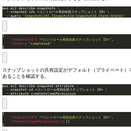
aws ec2 describe-snapshots 
  --snapshot-ids <コントロール有効化前スナップショット ID> 
  --query 
'Snapshots[0].{SnapshotId:SnapshotId,State:State}'
"SnapshotId"
: 
"<コントロール有効化前スナップショット ID>"
"State"
: 
"completed"
}
スナップショットの共有設定がデフォルト（プライベート）
あることを確認する。
aws ec2 describe-snapshot-attribute 
  --snapshot-id <コントロール有効化前スナップショット ID> 
  --attribute createVolumePermission
"SnapshotId"
: 
"<コントロール有効化前スナップショット ID>"
"CreateVolumePermissions"
}