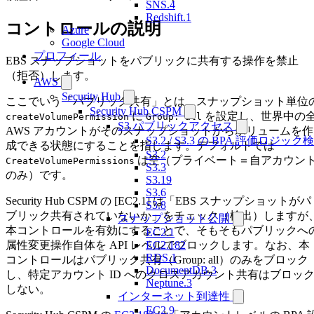
SNS.4
Redshift.1
コントロールの説明
Azure
Google Cloud
プロフィール
EBS スナップショットをパブリックに共有する操作を禁止
（拒否）します。
AWS
Security Hub
ここでいう「パブリック共有」とは、スナップショット単位
Security Hub CSPM
に
を設定し、世界中の
createVolumePermission
Group: all
S3 パブリックアクセス
AWS アカウントがそのスナップショットからボリュームを作
S3.2 / S3.3 の BPA 評価ロジック
成できる状態にすることを指します。デフォルトでは
S3.2
は空（プライベート＝自アカウン
CreateVolumePermissions
S3.3
のみ）です。
S3.19
S3.6
Security Hub CSPM の [EC2.1] は「EBS スナップショットがパ
S3.8
ブリック共有されていないか」をチェック（検出）しますが
スナップショット公開
本コントロールを有効にすることで、そもそもパブリックへ
EC2.1
属性変更操作自体を API レベルでブロックします。なお、本
EC2.182
RDS.1
コントロールはパブリック共有（Group: all）のみをブロック
DocumentDB.3
し、特定アカウント ID へのクロスアカウント共有はブロッ
Neptune.3
しない。
インターネット到達性
EC2.9