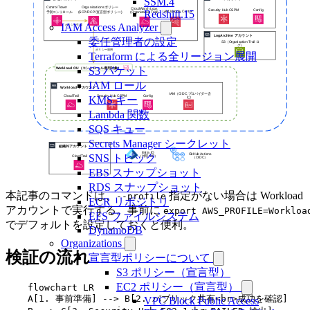
SSM.4
Redshift.15
IAM Access Analyzer
委任管理者の設定
Terraform による全リージョン展開
S3 バケット
IAM ロール
KMS キー
Lambda 関数
SQS キュー
Secrets Manager シークレット
SNS トピック
EBS スナップショット
RDS スナップショット
本記事のコマンドは、
指定がない場合は Workload
--profile
ECR リポジトリ
アカウントで実行する。事前に
export AWS_PROFILE=Workloa
EFS ファイルシステム
でデフォルトを設定しておくと便利。
DynamoDB
Organizations
検証の流れ
宣言型ポリシーについて
S3 ポリシー（宣言型）
EC2 ポリシー（宣言型）
    flowchart LR

    A[1. 事前準備] --> B[2. パブリック共有<br>成功を確認]

VPC Block Public Access