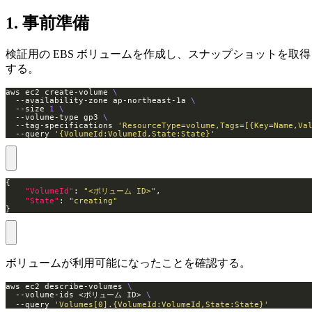
1. 事前準備
検証用の EBS ボリュームを作成し、スナップショットを取得
する。
aws ec2 create-volume 
  --availability-zone ap-northeast-1a 
  --size 
1
  --volume-type gp3 
  --tag-specifications 
'ResourceType=volume,Tags=[{Key=Name,Va
  --query 
'{VolumeId:VolumeId,State:State}'
"VolumeId"
: 
"<ボリューム ID>"
"State"
: 
"creating"
}
ボリュームが利用可能になったことを確認する。
aws ec2 describe-volumes 
  --volume-ids <ボリューム ID> 
  --query 
'Volumes[0].{VolumeId:VolumeId,State:State}'