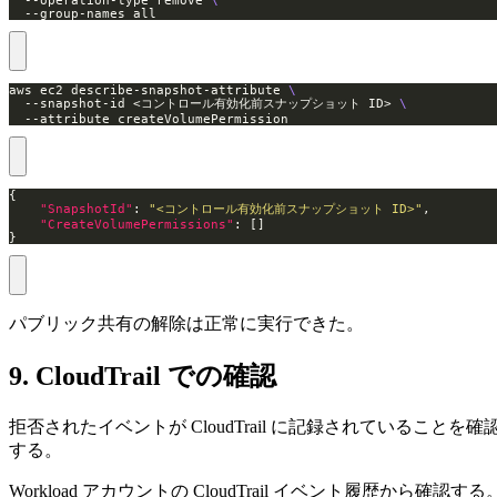
  --group-names all
aws ec2 describe-snapshot-attribute 
  --snapshot-id <コントロール有効化前スナップショット ID> 
  --attribute createVolumePermission
"SnapshotId"
: 
"<コントロール有効化前スナップショット ID>"
"CreateVolumePermissions"
}
パブリック共有の解除は正常に実行できた。
9. CloudTrail での確認
拒否されたイベントが CloudTrail に記録されていることを確
する。
Workload アカウントの CloudTrail イベント履歴から確認する