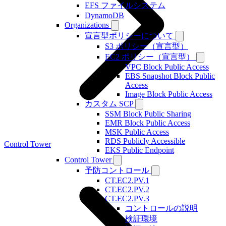
EFS ファイルシステム
DynamoDB
Organizations
宣言型ポリシーについて
S3 ポリシー（宣言型）
EC2 ポリシー（宣言型）
VPC Block Public Access
EBS Snapshot Block Public
Access
Image Block Public Access
カスタム SCP
SSM Block Public Sharing
EMR Block Public Access
MSK Public Access
RDS Publicly Accessible
Control Tower
EKS Public Endpoint
Control Tower
予防コントロール
CT.EC2.PV.1
CT.EC2.PV.2
CT.EC2.PV.3
コントロールの説明
検証環境