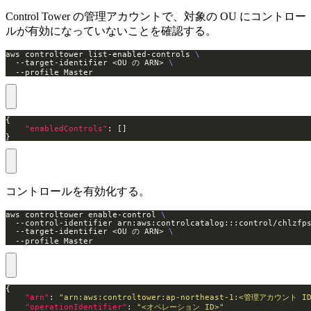
Control Tower の管理アカウントで、対象の OU にコントロー
ルが有効になっていないことを確認する。
aws controltower list-enabled-controls 
  --target-identifier <OU の ARN> 
  --profile Master
"enabledControls"
}
コントロールを有効化する。
aws controltower enable-control 
  --control-identifier arn:aws:controlcatalog:::control/chlzfp
  --target-identifier <OU の ARN> 
  --profile Master
"arn"
: 
"arn:aws:controltower:ap-northeast-1:<管理アカウント ID>
"operationIdentifier"
: 
"<オペレーション ID>"