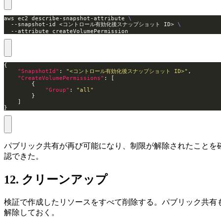
aws ec2 describe-snapshot-attribute 
  --snapshot-id <コントロール有効化後スナップショット ID> 
  --attribute createVolumePermission
"SnapshotId"
: 
"<コントロール有効化後スナップショット ID>"
"CreateVolumePermissions"
"Group"
: 
"all"
}
パブリック共有が再び可能になり、制限が解除されたことを
認できた。
12. クリーンアップ
検証で作成したリソースをすべて削除する。パブリック共有
解除しておく。