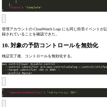
"status"
: 
"Complete"
}
管理アカウントの CloudWatch Logs にも同じ拒否イベントが
録されていることを確認できた。
10. 対象の予防コントロールを無効化
検証完了後、コントロールを無効化する。
aws controltower disable-control 
  --control-identifier arn:aws:controlcatalog:::control/chlzfp
  --target-identifier <OU の ARN> 
  --profile Master
"operationIdentifier"
: 
"<オペレーション ID>"
}