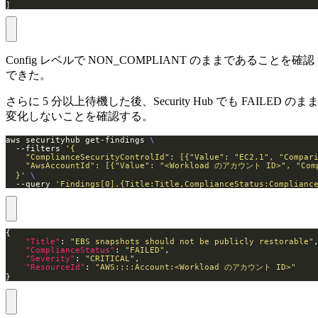
]
Config レベルで NON_COMPLIANT のままであることを確認
できた。
さらに 5 分以上待機した後、Security Hub でも FAILED のま
変化しないことを確認する。
aws securityhub get-findings 
  --filters 
  }'
  --query 
'Findings[0].{Title:Title,ComplianceStatus:Complianc
"Title"
: 
"EBS snapshots should not be publicly restorable"
"ComplianceStatus"
: 
"FAILED"
"Severity"
: 
"CRITICAL"
"ResourceId"
: 
"AWS::::Account:<Workload のアカウント ID>"
}