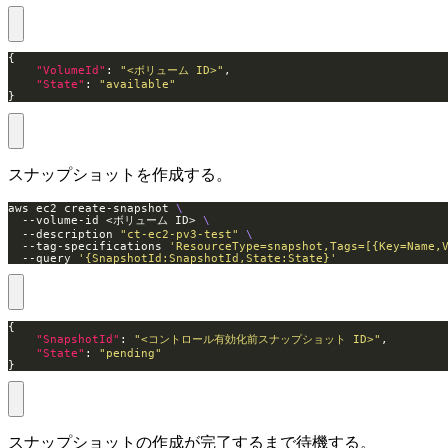
"VolumeId"
: 
"<ボリューム ID>"
"State"
: 
"available"
}
スナップショットを作成する。
aws ec2 create-snapshot 
  --volume-id <ボリューム ID> 
  --description 
"ct-ec2-pv3-test"
  --tag-specifications 
'ResourceType=snapshot,Tags=[{Key=Name,
  --query 
'{SnapshotId:SnapshotId,State:State}'
"SnapshotId"
: 
"<コントロール有効化前スナップショット ID>"
"State"
: 
"pending"
}
スナップショットの作成が完了するまで待機する。