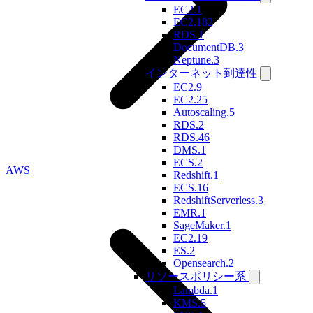
EC2.1
EC2.182
RDS.1
DocumentDB.3
Neptune.3
インターネット到達性
EC2.9
EC2.25
Autoscaling.5
RDS.2
RDS.46
DMS.1
ECS.2
AWS
Redshift.1
ECS.16
RedshiftServerless.3
EMR.1
SageMaker.1
EC2.19
ES.2
Opensearch.2
リソースポリシー系
Lambda.1
KMS.5