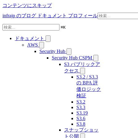
コンテンツにスキップ
infrajp のブログ
ドキュメント
プロフィール
⌘
K
ドキュメント
AWS
Security Hub
Security Hub CSPM
S3 パブリックア
クセス
S3.2 / S3.3
の BPA 評
価ロジック
検証
S3.2
S3.3
S3.19
S3.6
S3.8
スナップショッ
ト公開