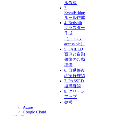
ル作成
3.
EventBridge
ルール作成
4. Redshift
クラスター
作成
（publicly-
accessible）
5. FAILED
観測と自動
修復の起動
準備
6. 自動修復
の実行確認
7. PASSED
復帰確認
8. クリーン
アップ
参考
Azure
Google Cloud