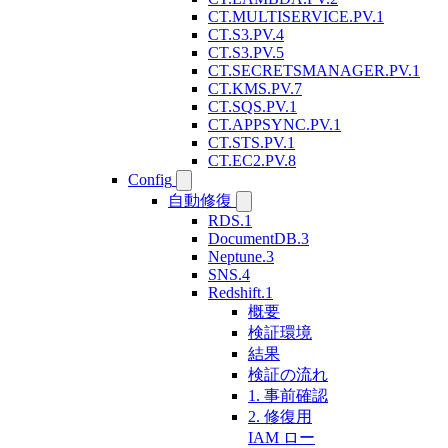
CT.MULTISERVICE.PV.1
CT.S3.PV.4
CT.S3.PV.5
CT.SECRETSMANAGER.PV.1
CT.KMS.PV.7
CT.SQS.PV.1
CT.APPSYNC.PV.1
CT.STS.PV.1
CT.EC2.PV.8
Config
自動修復
RDS.1
DocumentDB.3
Neptune.3
SNS.4
Redshift.1
概要
検証環境
結果
検証の流れ
1. 事前確認
2. 修復用
IAM ロー