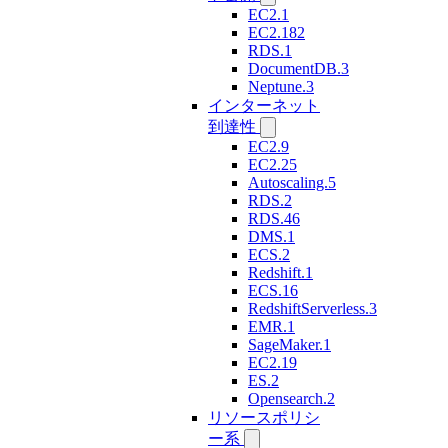
EC2.1
EC2.182
RDS.1
DocumentDB.3
Neptune.3
インターネット
到達性
EC2.9
EC2.25
Autoscaling.5
RDS.2
RDS.46
DMS.1
ECS.2
Redshift.1
ECS.16
RedshiftServerless.3
EMR.1
SageMaker.1
EC2.19
ES.2
Opensearch.2
リソースポリシ
ー系