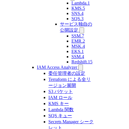
Lambda.1
KMS.5
SNS.4
SQS.3
サービス独自の
公開設定
SSM.7
EMR.2
MSK.4
EKS.1
SSM.4
Redshift.15
IAM Access Analyzer
委任管理者の設定
Terraform による全リ
ージョン展開
S3 バケット
IAM ロール
KMS キー
Lambda 関数
SQS キュー
Secrets Manager シーク
レット