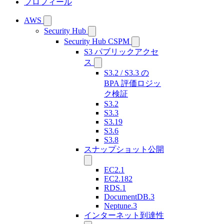
プロフィール
AWS
Security Hub
Security Hub CSPM
S3 パブリックアクセ
ス
S3.2 / S3.3 の
BPA 評価ロジッ
ク検証
S3.2
S3.3
S3.19
S3.6
S3.8
スナップショット公開
EC2.1
EC2.182
RDS.1
DocumentDB.3
Neptune.3
インターネット到達性