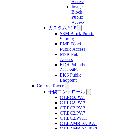
Access
Image
Block
Public
Access
カスタム SCP
SSM Block Public
Sharing
EMR Block
Public Access
MSK Public
Access
RDS Publicly
Accessible
EKS Public
Endpoint
Control Tower
予防コントロール
CT.EC2.PV.1
CT.EC2.PV.2
CT.EC2.PV.3
CT.EC2.PV.7
CT.EC2.PV.11
CT.LAMBDA.PV.1
CT.LAMBDA.PV.2