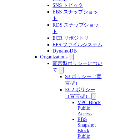
SNS トピック
EBS スナップショッ
ト
RDS スナップショッ
ト
ECR リポジトリ
EFS ファイルシステム
DynamoDB
Organizations
宣言型ポリシーについ
て
S3 ポリシー（宣
言型）
EC2 ポリシー
（宣言型）
VPC Block
Public
Access
EBS
Snapshot
Block
Public