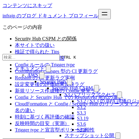
コンテンツにスキップ
infrajp のブログ
ドキュメント
プロフィール
このページの内容
Security Hub CSPM との関係
本サイトでの扱い
検証で得られた Tips
CTRL K
Config のラグの 3 段階
Config ルールの Trigger type
ドキュメント
Configuration changes 型の CI 更新ラグ
AWS
Redshift の CI 更新ラグ実例
Security Hub
設定変更後の評価結果反映ラグ
Security Hub CSPM
新規リソース作成後の Config 発見ラグ
S3 パブリックアクセス
Config と Security Hub での ResourceId 形式の違い
S3.2 / S3.3 の BPA 評価
CloudFormation と Config / Security Hub のリソースタイプ
S3.2
名の違い
S3.3
時刻に基づく再評価の確認
S3.19
反映時間の目安（実測）
S3.6
S3.8
Trigger type と宣言型ポリシーの相性
スナップショット公開