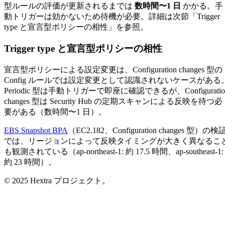
型ルールの評価が更新されるまでは
数時間〜1 日
かかる。手
動トリガーは効かないため待機が必要。詳細は次節「Trigger
type と宣言型ポリシーの相性」を参照。
Trigger type と宣言型ポリシーの相性
宣言型ポリシーによる設定変更は、Configuration changes 型の
Config ルールでは設定変更として認識されないケースがある
Periodic 型は手動トリガーで即座に確認できるが、Configuratio
changes 型は Security Hub の定期スキャンによる反映を待つ必
要がある（数時間〜1 日）。
EBS Snapshot BPA
（EC2.182、Configuration changes 型）の検
では、リージョンによって反映タイミングが大きく異なるこ
も観測されている（ap-northeast-1: 約 17.5 時間、ap-southeast-1:
約 23 時間）。
© 2025 Hextra プロジェクト。