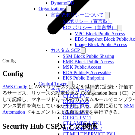
DynamoDB
Organizations
宣言型ポリシーについて
S3 ポリシー（宣言型）
EC2 ポリシー（宣言型）
VPC Block Public Access
EBS Snapshot Block Public Ac
Image Block Public Access
カスタム SCP
SSM Block Public Sharing
Config
EMR Block Public Access
MSK Public Access
Config
RDS Publicly Accessible
EKS Public Endpoint
Control Tower
AWS Config
は AWS リソースの設定を継続的に記録・評価す
予防コントロール
るサービス。リソースの設定変更を Configuration Item（CI）
CT.EC2.PV.1
して記録し、マネージドルールやカスタムルールでコンプラ
CT.EC2.PV.2
アンス要件を満たしているかを判定する。必要に応じて
SSM
CT.EC2.PV.3
Automation
ドキュメントによる自動修復を実行できる。
CT.EC2.PV.7
CT.EC2.PV.11
CT.LAMBDA.PV.1
Security Hub CSPM との関係
CT.LAMBDA.PV.2
CT.MULTISERVICE.PV.1