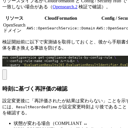
リソースタイプ名が CloudFormation と Config / Security Hub で
一致しない場合がある（
Opensearch.2
検証で確認）。
リソース
CloudFormation
Config / Secu
OpenSearch
AWS::OpenSearchService::Domain
AWS::OpenSear
ドメイン
検証開始前に以下で実測値を取得しておくと、後から手順書
体を書き換える事故を防げる。
aws configservice get-compliance-details-by-config-rule 
  --config-rule-name <Config ルール名> 
  --query 
'EvaluationResults[0].EvaluationResultIdentifier.Eva
時刻に基づく再評価の確認
設定変更後に「再評価されたが結果は変わらない」ことを示
には、
が設定変更時刻より後であること
ResultRecordedTime
を確認する。
状態が変わる場合（COMPLIANT ↔