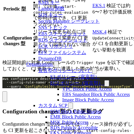
KMS キー
EKS.1
検証では約
間）で評価。
start-
Lambda 関数
Periodic 型
6〜7 秒で評価反映
config-rules-evaluation
SQS キュー
で即時評価でき、CI 更新
Secrets Manager シークレット
ラグが少ない
SNS トピック
リソース変更を起点に評
MSK.4
検証で
EBS スナップショット
Configuration
価。リソース変更が CI 更
UpdateConnectivit
RDS スナップショット
changes 型
が CI を自動更新し
新として認識されない場合
ECR リポジトリ
ない挙動を観測
がある
EFS ファイルシステム
DynamoDB
検証開始前に対象 Config ルールの
を以下で確
Trigger type
Organizations
しておくと、CI 更新ラグに遭遇した際の対処が素早い。
宣言型ポリシーについて
S3 ポリシー（宣言型）
aws configservice describe-config-rules 
  --config-rule-names <Config ルール名> 
EC2 ポリシー（宣言型）
  --query 
'ConfigRules[0].Source.SourceDetails[0].MessageType'
VPC Block Public Access
EBS Snapshot Block Public Access
Image Block Public Access
カスタム SCP
Configuration changes 型の CI 更新ラグ
SSM Block Public Sharing
EMR Block Public Access
MSK Public Access
Configuration changes 型のルールでは、リソース操作が必ずし
RDS Publicly Accessible
も CI 更新を起こさないケースがある。
start-config-rules-
EKS Public Endpoint