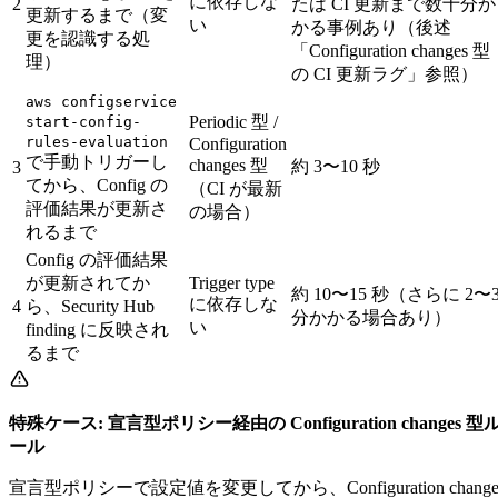
に依存しな
2
たは CI 更新まで数十分か
更新するまで（変
い
かる事例あり（後述
更を認識する処
「Configuration changes 型
理）
の CI 更新ラグ」参照）
aws configservice
Periodic 型 /
start-config-
rules-evaluation
Configuration
で手動トリガーし
changes 型
約 3〜10 秒
3
てから、Config の
（CI が最新
評価結果が更新さ
の場合）
れるまで
Config の評価結果
が更新されてか
Trigger type
約 10〜15 秒（さらに 2〜
に依存しな
4
ら、Security Hub
分かかる場合あり）
い
finding に反映され
るまで
特殊ケース: 宣言型ポリシー経由の Configuration changes 型
ール
宣言型ポリシーで設定値を変更してから、Configuration change