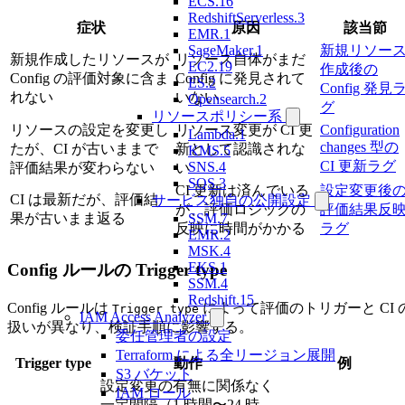
ECS.16
RedshiftServerless.3
症状
原因
該当節
EMR.1
SageMaker.1
新規リソー
新規作成したリソースが
リソース自体がまだ
EC2.19
作成後の
Config の評価対象に含ま
Config に発見されて
ES.2
Config 発見
れない
いない
Opensearch.2
グ
リソースポリシー系
リソースの設定を変更し
リソース変更が CI 更
Configuration
Lambda.1
changes 型の
たが、CI が古いままで
新として認識されな
KMS.5
CI 更新ラグ
SNS.4
評価結果が変わらない
い
SQS.3
CI 更新は済んでいる
設定変更後
CI は最新だが、評価結
サービス独自の公開設定
が、評価ロジックの
評価結果反
SSM.7
果が古いまま返る
反映に時間がかかる
ラグ
EMR.2
MSK.4
EKS.1
Config ルールの Trigger type
SSM.4
Redshift.15
Config ルールは
によって評価のトリガーと CI 
Trigger type
IAM Access Analyzer
扱いが異なり、検証手順に影響する。
委任管理者の設定
Terraform による全リージョン展開
Trigger type
動作
例
S3 バケット
設定変更の有無に関係なく
IAM ロール
一定間隔（1 時間〜24 時