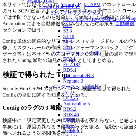
Security Hub
本サイトでは現時点では、
Security Hub CSPM
のコントロール
Security Hub CSPM
のうち SCP / 宣言型ポリシー / Control Tower 予防コントロー
S3 パブリックアクセス
では予防できないものを対象に、Config による検知と SSM
S3.2 / S3.3 の BPA 評価ロジック
Automation による自動修復を組み合わせた対応策を
自動修復
S3.2
セクションで扱う。
S3.3
S3.19
Config 単体の網羅的なリファレンス（マネージドルールの全
S3.6
S3.8
像、カスタムルールの作成、コンフォーマンスパック、アグ
スナップショット公開
ゲータ等）は本サイトのスコープ外。CSPM 検証の過程で観
EC2.1
された Config 挙動の知見のみ Tips としてまとめる。
EC2.182
RDS.1
検証で得られた Tips
DocumentDB.3
Neptune.3
インターネット到達性
Security Hub CSPM の各コントロール検証を通じて得られた、
EC2.9
Config の挙動に関する知見をまとめる。
EC2.25
Autoscaling.5
Config のラグの 3 段階
RDS.2
RDS.46
DMS.1
検証中に「設定変更したのに評価結果が変わらない」と感じ
ECS.2
事象には、原因の異なる 3 段階のラグがある。症状から該当
Redshift.1
節へ辿れるよう対応関係を示す。