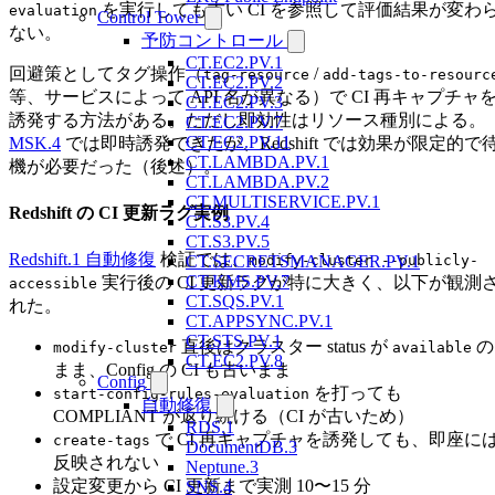
を実行しても古い CI を参照して評価結果が変わ
evaluation
Control Tower
ない。
予防コントロール
CT.EC2.PV.1
回避策としてタグ操作（
/
tag-resource
add-tags-to-resourc
CT.EC2.PV.2
等、サービスによって API 名が異なる）で CI 再キャプチャ
CT.EC2.PV.3
誘発する方法がある。ただし即効性はリソース種別による。
CT.EC2.PV.7
CT.EC2.PV.11
MSK.4
では即時誘発できたが、Redshift では効果が限定的で
CT.LAMBDA.PV.1
機が必要だった（後述）。
CT.LAMBDA.PV.2
CT.MULTISERVICE.PV.1
Redshift の CI 更新ラグ実例
CT.S3.PV.4
CT.S3.PV.5
Redshift.1 自動修復
検証では、
CT.SECRETSMANAGER.PV.1
modify-cluster --publicly-
CT.KMS.PV.7
実行後の CI 更新ラグが特に大きく、以下が観測
accessible
CT.SQS.PV.1
れた。
CT.APPSYNC.PV.1
CT.STS.PV.1
直後はクラスター status が
の
modify-cluster
available
CT.EC2.PV.8
まま、Config の CI も古いまま
Config
を打っても
start-config-rules-evaluation
自動修復
COMPLIANT が返り続ける（CI が古いため）
RDS.1
で CI 再キャプチャを誘発しても、即座に
create-tags
DocumentDB.3
反映されない
Neptune.3
設定変更から CI 更新まで実測 10〜15 分
SNS.4