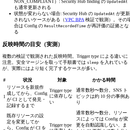
NON_COMPLIANT）: Security Hub finding の
UpdatedAt
も通常更新される
状態が変わらない場合: Security Hub の
が更新
UpdatedAt
されないケースがある（
VPC BPA
検証で観測）。その
合は Config の
が再評価の証拠とな
ResultRecordedTime
る
反映時間の目安（実測）
複数の検証で観測された反映時間。Trigger type による違いに
注意。安全マージンを取って手順書では
を入れている
sleep
が、実際にはより短く完了するケースが多い。
#
状況
対象
かかる時間
リソースを新規作
通常数秒〜数分。SNS ト
Trigger type
成してから、Config
に依存しな
ピックは約 10 分の事例あ
1
が CI として発見・
い
り
記録するまで
通常数秒〜数分。リソー
既存リソースの設
スによっては Config が変
定を変更してか
Trigger type
更を自動認識しない、ま
ら、Config が CI を