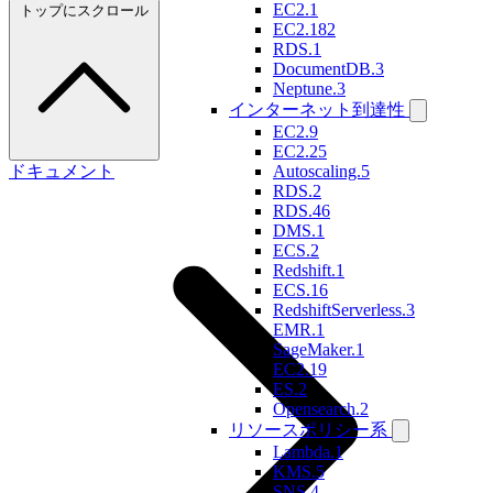
EC2.1
トップにスクロール
EC2.182
RDS.1
DocumentDB.3
Neptune.3
インターネット到達性
EC2.9
EC2.25
ドキュメント
Autoscaling.5
RDS.2
RDS.46
DMS.1
ECS.2
Redshift.1
ECS.16
RedshiftServerless.3
EMR.1
SageMaker.1
EC2.19
ES.2
Opensearch.2
リソースポリシー系
Lambda.1
KMS.5
SNS.4