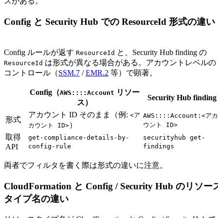
スがある。
Config と Security Hub での ResourceId 形式の違い
Config ルールが返す
と、Security Hub finding の
ResourceId
は形式が異なる場合がある。アカウントレベルの
ResourceId
コントロール（
SSM.7
/
EMR.2
等）で顕著。
Config（
リソー
AWS::::Account
Security Hub finding
ス）
アカウント ID そのまま（例:
<ア
AWS::::Account:<アカ
形式
）
ウント ID>
カウント ID>
取得
get-compliance-details-by-
securityhub get-
API
config-rule
findings
両者でフィルタを書く際は形式の違いに注意。
CloudFormation と Config / Security Hub のリソー
タイプ名の違い