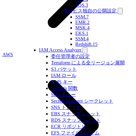
SQS.3
サービス独自の公開設定
SSM.7
EMR.2
MSK.4
EKS.1
SSM.4
Redshift.15
IAM Access Analyzer
AWS
委任管理者の設定
Terraform による全リージョン展開
S3 バケット
IAM ロール
KMS キー
Lambda 関数
SQS キュー
Secrets Manager シークレット
SNS トピック
EBS スナップショット
RDS スナップショット
ECR リポジトリ
EFS ファイルシステム