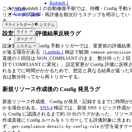
Redshift.1
Azure
このため Redshift.1 の自動修復手順では、待機・Config 手動
Google Cloud
リガー・タグ操作・再評価を順次行うステップを明示してい
る。
ライト
ダーク
システム
ライト
設定変更後の評価結果反映ラグ
ダーク
設定変更直後の Config 手動トリガーでは、変更前の評価結果
システム
が返る場合がある（
Lambda.1
検証で観測:
remove-permission
直後の 1 回目は NON_COMPLIANT のまま、数分待った 2 回
目で COMPLIANT に変化）。設定変更が Config 評価に反映
れるまでに時間がかかるためで、想定と異なる結果が返った
合は数分待ってから再トリガーする。
新規リソース作成後の Config 発見ラグ
新規リソース作成後、Config が発見・記録するまでに時間が
かる場合がある。
SNS.4
検証では、新規 SNS トピック作成か
ら Config に認識されるまで約 10 分のラグがあった。リソー
作成直後に Config ルールをトリガーしても評価対象に含まれ
ず、
が空を返すケ
get-compliance-details-by-config-rule